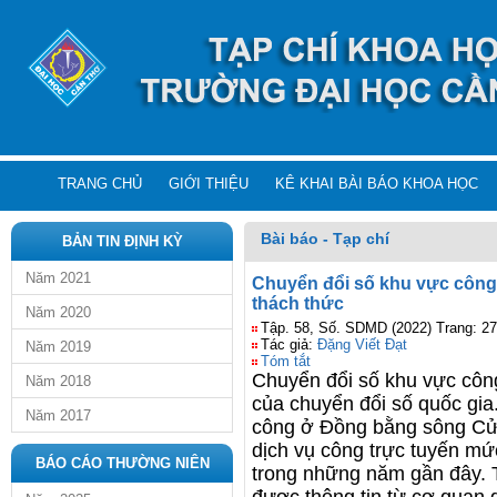
TRANG CHỦ
GIỚI THIỆU
KÊ KHAI BÀI BÁO KHOA HỌC
Bài báo - Tạp chí
BẢN TIN ĐỊNH KỲ
Năm 2021
Chuyển đổi số khu vực công
thách thức
Năm 2020
Tập. 58, Số. SDMD (2022) Trang: 2
Tác giả:
Đặng Viết Đạt
Năm 2019
Tóm tắt
Chuyển đổi số khu vực công
Năm 2018
của chuyển đổi số quốc gia
Năm 2017
công ở Đồng bằng sông Cử
dịch vụ công trực tuyến m
BÁO CÁO THƯỜNG NIÊN
trong những năm gần đây. T