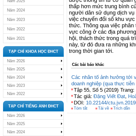
được thông tin từ cơ quan g
Năm 2025
thấp hơn mức trung bình củ
Năm 2024
người dân sử dụng dịch vụ 
việc chuyển đổi số khu vự
Năm 2023
thức. Thông qua việc phân t
Năm 2022
vực công ở các địa phương
hội, thách thức trong quá t
Năm 2021
này, từ đó đưa ra những k
trong thời gian tới.
TẠP CHÍ KHOA HỌC ĐHCT
Năm 2026
Các bài báo khác
Năm 2025
Các nhân tố ảnh hưởng tới v
Năm 2024
doanh nghiệp (qua thực tiễ
Năm 2023
Tập 55, Số 5 (2019) Trang:
Năm 2022
Tác giả:
Đặng Viết Đạt
,
Hoà
DOI:
10.22144/ctu.jvn.2019
TẠP CHÍ TIẾNG ANH ĐHCT
Tóm tắt
Tải về
Trích dẫn
Năm 2026
Năm 2025
Năm 2024