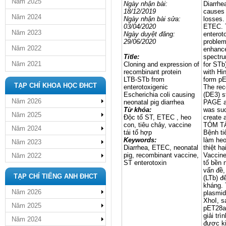
Năm 2025
Ngày nhận bài:
Diarrhe
18/12/2019
causes 
Năm 2024
Ngày nhận bài sửa:
losses. 
03/04/2020
ETEC. 
Năm 2023
Ngày duyệt đăng:
enterot
29/06/2020
problem
Năm 2022
enhance
Title:
spectru
Năm 2021
Cloning and expression of
for STb
recombinant protein
with Hin
LTB‑STb from
form pE
TẠP CHÍ KHOA HỌC ĐHCT
enterotoxigenic
The rec
Escherichia coli causing
(DE3) s
Năm 2026
neonatal pig diarrhea
PAGE an
Từ khóa:
was suc
Năm 2025
Độc tố ST, ETEC , heo
create 
con, tiêu chảy, vaccine
TÓM T
Năm 2024
tái tổ hợp
Bệnh ti
Keywords:
làm heo
Năm 2023
Diarrhea, ETEC, neonatal
thiệt h
pig, recombinant vaccine,
Vaccine
Năm 2022
ST enterotoxin
tố bền 
vấn đề,
TẠP CHÍ TIẾNG ANH ĐHCT
(LTb) đ
kháng. 
Năm 2026
plasmid
XhoI, s
Năm 2025
pET28a-
giải tr
Năm 2024
được ki