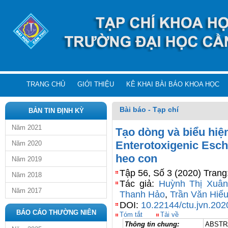
TRANG CHỦ
GIỚI THIỆU
KÊ KHAI BÀI BÁO KHOA HỌC
Bài báo - Tạp chí
BẢN TIN ĐỊNH KỲ
Năm 2021
Tạo dòng và biểu hiệ
Enterotoxigenic Esche
Năm 2020
heo con
Năm 2019
Tập 56, Số 3 (2020) Trang
Năm 2018
Tác giả:
Huỳnh Thị Xuân
Năm 2017
Thanh Hảo
,
Trần Văn Hiế
DOI:
10.22144/ctu.jvn.202
BÁO CÁO THƯỜNG NIÊN
Tóm tắt
Tải về
Thông tin chung:
ABSTR