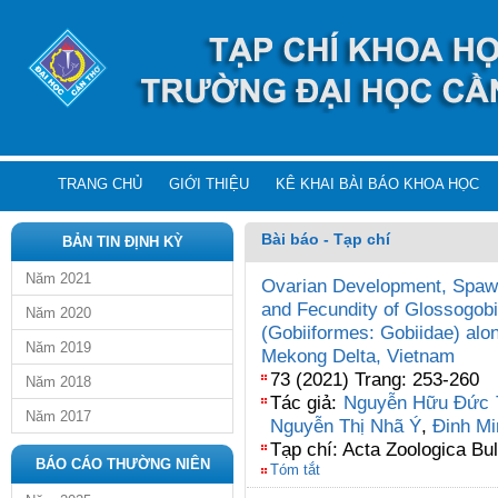
TRANG CHỦ
GIỚI THIỆU
KÊ KHAI BÀI BÁO KHOA HỌC
Bài báo - Tạp chí
BẢN TIN ĐỊNH KỲ
Năm 2021
Ovarian Development, Spawni
and Fecundity of Glossogobi
Năm 2020
(Gobiiformes: Gobiidae) alo
Năm 2019
Mekong Delta, Vietnam
73 (2021) Trang: 253-260
Năm 2018
Tác giả:
Nguyễn Hữu Đức 
Năm 2017
Nguyễn Thị Nhã Ý
,
Đinh M
Tạp chí: Acta Zoologica Bu
BÁO CÁO THƯỜNG NIÊN
Tóm tắt