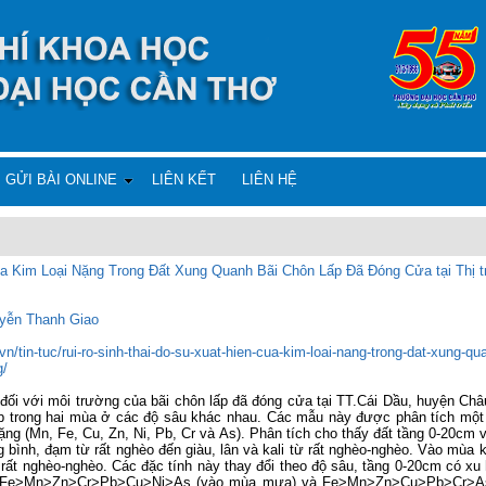
GỬI BÀI ONLINE
LIÊN KẾT
LIÊN HỆ
a Kim Loại Nặng Trong Đất Xung Quanh Bãi Chôn Lấp Đã Đóng Cửa tại Thị tr
yễn Thanh Giao
vn/tin-tuc/rui-ro-sinh-thai-do-su-xuat-hien-cua-kim-loai-nang-trong-dat-xung-qua
g/
đối với môi trường của bãi chôn lấp đã đóng cửa tại TT.Cái Dầu, huyện Châu
p trong hai mùa ở các độ sâu khác nhau. Các mẫu này được phân tích một s
 nặng (Mn, Fe, Cu, Zn, Ni, Pb, Cr và As). Phân tích cho thấy đất tầng 0-20c
g bình, đạm từ rất nghèo đến giàu, lân và kali từ rất nghèo-nghèo. Vào mùa kh
 rất nghèo-nghèo. Các đặc tính này thay đổi theo độ sâu, tầng 0-20cm có 
tự Fe>Mn>Zn>Cr>Pb>Cu>Ni>As (vào mùa mưa) và Fe>Mn>Zn>Cu>Pb>Cr>As (