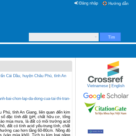
Đăng nhập
Hướng dẫn
Tìm
ấn Cái Dầu, huyện Châu Phú, tỉnh An
Vietnamese
|
English
nh-bai-chon-lap-da-dong-cua-tai-thi-tran-
 Phú, tỉnh An Giang, liên quan đến kim
ố đặc tính đất (pH, chất hữu cơ, tổng
m vào mùa mưa, là đất có môi trường acid
ô, đất có tính acid yếu-trung tính, chất
xu hướng cao hơn tầng 60-80cm. Nồng độ
vào mùa khô). Tích tụ kim loại nặng