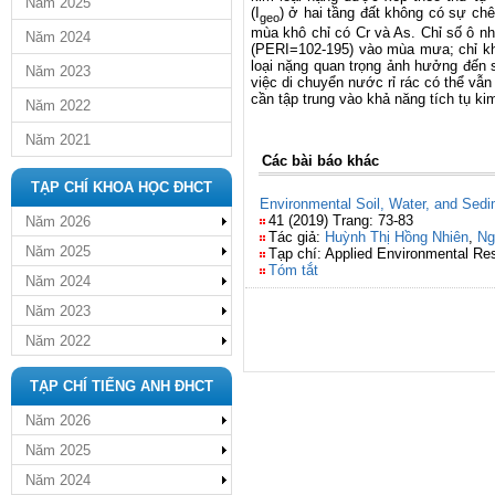
Năm 2025
(I
) ở hai tầng đất không có sự chê
geo
mùa khô chỉ có Cr và As. Chỉ số ô nhi
Năm 2024
(PERI=102-195) vào mùa mưa; chỉ kho
loại nặng quan trọng ảnh hưởng đến s
Năm 2023
việc di chuyển nước rỉ rác có thể vẫn
cần tập trung vào khả năng tích tụ ki
Năm 2022
Năm 2021
Các bài báo khác
TẠP CHÍ KHOA HỌC ĐHCT
Environmental Soil, Water, and Sedi
41 (2019) Trang: 73-83
Năm 2026
Tác giả:
Huỳnh Thị Hồng Nhiên
,
Ng
Năm 2025
Tạp chí: Applied Environmental Re
Tóm tắt
Năm 2024
Năm 2023
Năm 2022
TẠP CHÍ TIẾNG ANH ĐHCT
Năm 2026
Năm 2025
Năm 2024