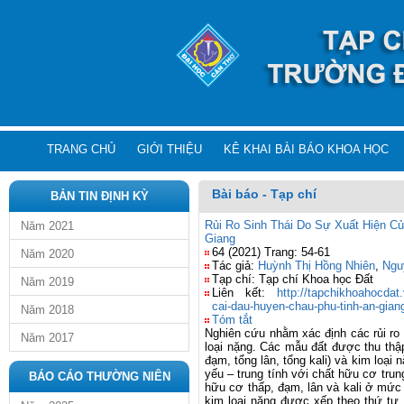
TRANG CHỦ
GIỚI THIỆU
KÊ KHAI BÀI BÁO KHOA HỌC
Bài báo - Tạp chí
BẢN TIN ĐỊNH KỲ
Rủi Ro Sinh Thái Do Sự Xuất Hiện Củ
Năm 2021
Giang
64 (2021) Trang: 54-61
Năm 2020
Tác giả:
Huỳnh Thị Hồng Nhiên
,
Ngu
Tạp chí: Tạp chí Khoa học Đất
Năm 2019
Liên kết:
http://tapchikhoahocdat.
cai-dau-huyen-chau-phu-tinh-an-gian
Năm 2018
Tóm tắt
Nghiên cứu nhằm xác định các rủi ro 
Năm 2017
loại nặng. Các mẫu đất được thu thậ
đạm, tổng lân, tổng kali) và kim loại
yếu – trung tính với chất hữu cơ trun
BÁO CÁO THƯỜNG NIÊN
hữu cơ thấp, đạm, lân và kali ở mức
kim loại nặng được xếp theo thứ 