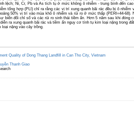
nh lệch; Ni, Cr, Pb và As tích tụ ở mức không ô nhiễm - trung bình đến ca
ễm tổng hợp (PLI) chỉ ra rằng các vị trí xung quanh bãi rác đều bị ô nhiễm và
ảng 50% vị trí vào mùa khô ô nhiễm và rủi ro ở mức thấp (PERI=44-68). Nh
ự biến đổi chỉ số và các rủi ro sinh thái tiềm ẩn. Hơn 5 năm sau khi đóng 
 diễn ra xung quanh bãi rác và tiềm ẩn nguy cơ tính tụ kim loại nặng trong đấ
m loại nặng vào cây trồng.
ment Quality of Dong Thang Landfill in Can Tho City, Vietnam
uyễn Thanh Giao
search