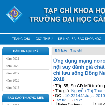
TRANG CHỦ
GIỚI THIỆU
KÊ KHAI BÀI BÁO KHOA HỌC
Bài báo - Tạp chí
BẢN TIN ĐỊNH KỲ
Năm 2021
Ứng dụng mạng nơron 
nội suy đánh giá chấ
Năm 2020
chi lưu sông Đồng Na
Năm 2019
2018
Năm 2018
Tập 55, Số CĐ Môi trường
Năm 2017
Tác giả:
Nguyễn Thị Than
DOI:
10.22144/ctu.jsi.201
BÁO CÁO THƯỜNG NIÊN
Tóm tắt
Tải về
Thông tin chung:
ABSTR