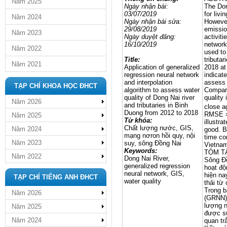
Năm 2025
Ngày nhận bài:
The Don
03/07/2019
for livi
Năm 2024
Ngày nhận bài sửa:
However
29/08/2019
emissio
Năm 2023
Ngày
duyệt đăng
:
activiti
16/10/2019
network
Năm 2022
used to
Title:
tributa
Năm 2021
Application of generalized
2018 at
regression neural network
indicat
and interpolation
assess t
TẠP CHÍ KHOA HỌC ĐHCT
algorithm to assess water
Compari
quality of Dong Nai river
quality
Năm 2026
and tributaries in Binh
close a
Duong from 2012 to 2018
RMSE = 
Năm 2025
Từ khóa:
illustra
Chất lượng nước, GIS,
Năm 2024
good. B
mạng nơron hồi quy, nội
time co
Năm 2023
suy, sông Đồng Nai
Vietnam
Keywords:
TÓM T
Năm 2022
Dong Nai River,
Sông Đồ
generalized regression
hoạt độ
neural network, GIS,
hiện na
TẠP CHÍ TIẾNG ANH ĐHCT
water quality
thải từ
Trong b
Năm 2026
(GRNN) 
lượng n
Năm 2025
được sử
Năm 2024
quan tr