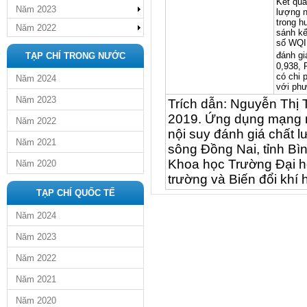
Kết quả
Năm 2023
lượng n
trong h
Năm 2022
sánh kế
số WQI
đánh gi
TẠP CHÍ TRONG NƯỚC
0,938,
có chi 
Năm 2024
với phư
Năm 2023
Trích dẫn: Nguyễn Thị
2019. Ứng dụng mạng nơ
Năm 2022
nội suy đánh giá chất 
Năm 2021
sông Đồng Nai, tỉnh B
Khoa học Trường Đại h
Năm 2020
trường và Biến đổi khí 
TẠP CHÍ QUỐC TẾ
Năm 2024
Năm 2023
Năm 2022
Năm 2021
Năm 2020