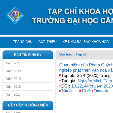
TRANG CHỦ
GIỚI THIỆU
KÊ KHAI BÀI BÁO KHOA HỌC
Bài báo - Tạp chí
BẢN TIN ĐỊNH KỲ
Năm 2021
Quan niệm của Phạm Quỳnh v
nghiệp phát triển văn hoá dâ
Năm 2020
Tập 56, Số 4 (2020) Trang:
Năm 2019
Tác giả:
Nguyễn Minh Tâm
DOI:
10.22144/ctu.jvn.2020
Năm 2018
Tóm tắt
Tải về
Trích dẫn
Năm 2017
BÁO CÁO THƯỜNG NIÊN