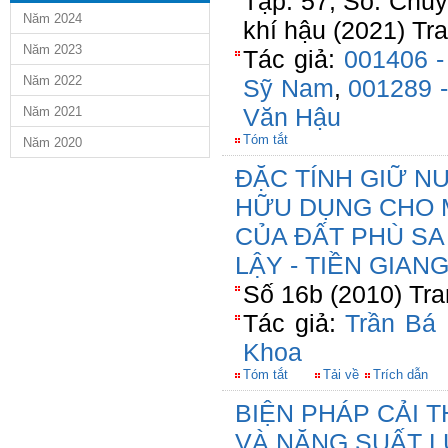
Tập. 57, Số. Chuy
Năm 2024
khí hậu (2021) Tr
Năm 2023
Tác giả:
001406 -
Năm 2022
Sỹ Nam
,
001289 
Văn Hậu
Năm 2021
Tóm tắt
Năm 2020
ĐẶC TÍNH GIỮ 
HỮU DỤNG CHO 
CỦA ĐẤT PHÙ SA
LẬY - TIỀN GIAN
Số 16b (2010) Tra
Tác giả:
Trần Bá 
Khoa
Tóm tắt
Tải về
Trích dẫn
BIỆN PHÁP CẢI T
VÀ NĂNG SUẤT L