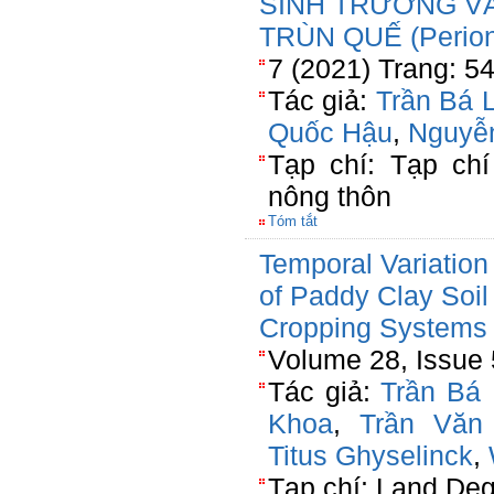
SINH TRƯỞNG V
TRÙN QUẾ (Perion
7 (2021) Trang: 5
Tác giả:
Trần Bá 
Quốc Hậu
,
Nguyễ
Tạp chí: Tạp chí
nông thôn
Tóm tắt
Temporal Variation
of Paddy Clay Soil
Cropping Systems
Volume 28, Issue 
Tác giả:
Trần Bá 
Khoa
,
Trần Văn
Titus Ghyselinck
,
Tạp chí: Land De