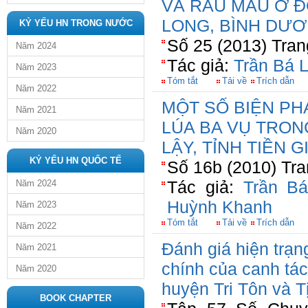
VÀ RAU MÀU Ở 
LONG, BÌNH DƯƠ
KỶ YẾU HN TRONG NƯỚC
Số 25 (2013) Tran
Năm 2024
Tác giả:
Trần Bá L
Năm 2023
Tóm tắt
Tải về
Trích dẫn
Năm 2022
MỘT SỐ BIỆN PH
Năm 2021
LÚA BA VỤ TRON
Năm 2020
LẬY, TỈNH TIỀN 
KỶ YẾU HN QUỐC TẾ
Số 16b (2010) Tra
Tác giả:
Trần Bá
Năm 2024
Huỳnh Khanh
Năm 2023
Tóm tắt
Tải về
Trích dẫn
Năm 2022
Đánh giá hiện trạn
Năm 2021
chính của canh tác
Năm 2020
huyện Tri Tôn và T
BOOK CHAPTER