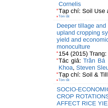
Cornelis
Tạp chí: Soil Us
Tóm tắt
Deeper tillage and 
upland cropping sy
yield and economic p
monoculture
154 (2015) Trang:
Tác giả:
Trần Bá 
Khoa
,
Steven Sleu
Tạp chí: Soil & Ti
Tóm tắt
SOCIO-ECONOMI
CROP ROTATIONS
AFFECT RICE YI