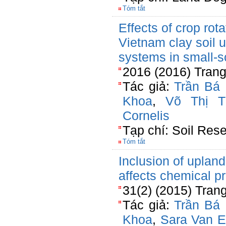
Tóm tắt
Effects of crop rota
Vietnam clay soil 
systems in small-sc
2016 (2016) Trang
Tác giả:
Trần Bá 
Khoa
,
Võ Thị T
Cornelis
Tạp chí: Soil Res
Tóm tắt
Inclusion of upland
affects chemical pr
31(2) (2015) Tran
Tác giả:
Trần Bá 
Khoa
,
Sara Van E