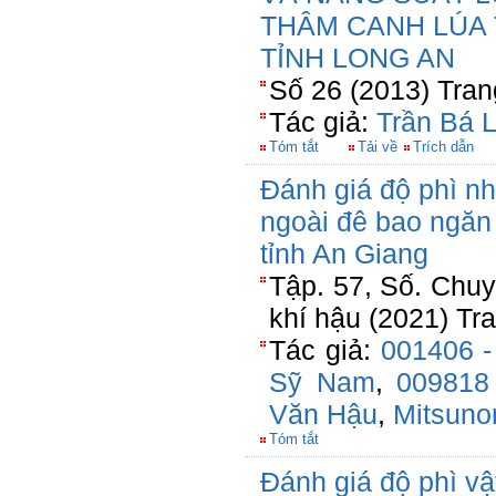
THÂM CANH LÚA 
TỈNH LONG AN
Số 26 (2013) Tran
Tác giả:
Trần Bá L
Tóm tắt
Tải về
Trích dẫn
Đánh giá độ phì nh
ngoài đê bao ngăn
tỉnh An Giang
Tập. 57, Số. Chuy
khí hậu (2021) Tr
Tác giả:
001406 -
Sỹ Nam
,
009818
Văn Hậu
,
Mitsunor
Tóm tắt
Đánh giá độ phì vậ