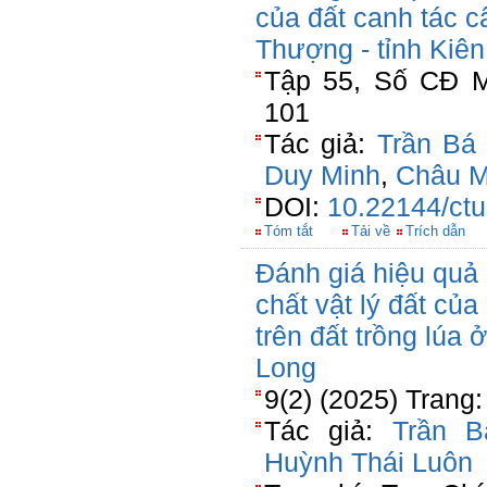
của đất canh tác c
Thượng - tỉnh Kiê
Tập 55, Số CĐ Mô
101
Tác giả:
Trần Bá 
Duy Minh
,
Châu M
DOI:
10.22144/ctu
Tóm tắt
Tải về
Trích dẫn
Đánh giá hiệu quả s
chất vật lý đất củ
trên đất trồng lúa 
Long
9(2) (2025) Trang
Tác giả:
Trần B
Huỳnh Thái Luôn