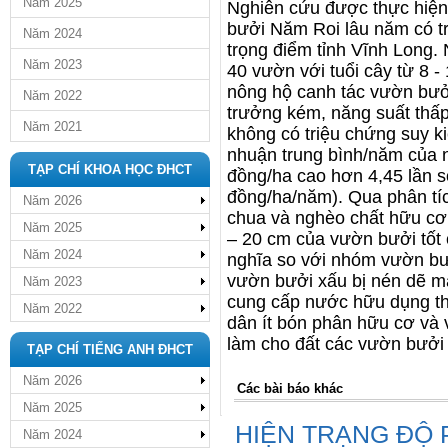
Năm 2025
Nghiên cứu được thực hiện 
bưởi Năm Roi lâu năm có tr
Năm 2024
trọng điểm tỉnh Vĩnh Long.
Năm 2023
40 vườn với tuổi cây từ 8 -
nông hộ canh tác vườn bưởi 
Năm 2022
trưởng kém, năng suất thấp
Năm 2021
không có triệu chứng suy ki
nhuận trung bình/năm của n
TẠP CHÍ KHOA HỌC ĐHCT
đồng/ha cao hơn 4,45 lần s
đồng/ha/năm). Qua phân tí
Năm 2026
chua và nghèo chất hữu cơ.
Năm 2025
– 20 cm của vườn bưởi tốt 
Năm 2024
nghĩa so với nhóm vườn bư
vườn bưởi xấu bị nén dẽ m
Năm 2023
cung cấp nước hữu dụng thấ
Năm 2022
dân ít bón phân hữu cơ và 
làm cho đất các vườn bưởi 
TẠP CHÍ TIẾNG ANH ĐHCT
Năm 2026
Các bài báo khác
Năm 2025
HIỆN TRẠNG ĐỘ 
Năm 2024