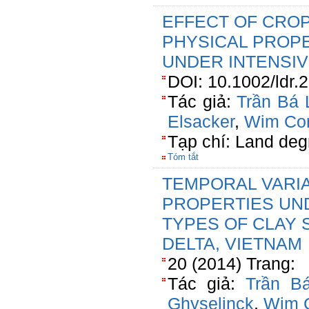
EFFECT OF CRO
PHYSICAL PROPE
UNDER INTENSIV
DOI: 10.1002/ldr.
Tác giả:
Trần Bá 
Elsacker
,
Wim Cor
Tạp chí: Land de
Tóm tắt
TEMPORAL VARIA
PROPERTIES UN
TYPES OF CLAY 
DELTA, VIETNAM
20 (2014) Trang:
Tác giả:
Trần B
Ghyselinck
,
Wim C