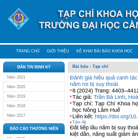
TRANG CHỦ
GIỚI THIỆU
KÊ KHAI BÀI BÁO KHOA HỌC
Bài báo - Tạp chí
BẢN TIN ĐỊNH KỲ
Đánh giá hiệu quả canh tác 
Năm 2021
năm roi bị suy thoái
Năm 2020
8 (2024) Trang: 4403–441
Năm 2019
Tác giả:
Trần Bá Linh
,
Hoà
Tạp chí: Tạp Chí Khoa h
Năm 2018
học Nông Lâm Huế
Năm 2017
Liên kết:
https://doi.org/1
Tóm tắt
Đất liếp lâu năm bị suy th
BÁO CÁO THƯỜNG NIÊN
kiệt dần, năng suất giảm ả