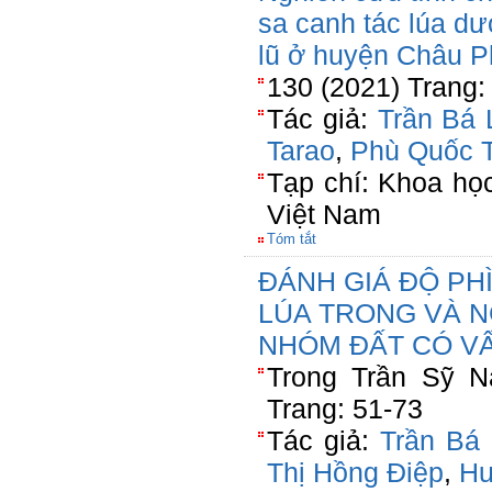
sa canh tác lúa dư
lũ ở huyện Châu Ph
130 (2021) Trang:
Tác giả:
Trần Bá 
Tarao
,
Phù Quốc 
Tạp chí: Khoa họ
Việt Nam
Tóm tắt
ĐÁNH GIÁ ĐỘ PH
LÚA TRONG VÀ N
NHÓM ĐẤT CÓ VẤ
Trong Trần Sỹ N
Trang: 51-73
Tác giả:
Trần Bá 
Thị Hồng Điệp
,
Hu