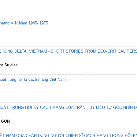
h mạng Việt Nam 1945- 1975
KONG DELTA, VIETNAM - SHORT STORIES FROM ECO-CRITICAL PER
ry Studies
thuật trong hồi kí cách mạng Việt Nam
UẬT TRONG HỒI KÝ CÁCH MẠNG CỦA TRẦN HUY LIỆU TỪ GÓC NHÌN 
I GÒN
ỆT NAM QUA CHÂN DUNG NGƯỜI CHIẾN SĨ CÁCH MẠNG TRONG HỒI KÝ 