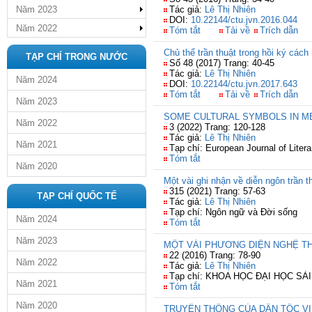
Năm 2023
Tác giả:
Lê Thị Nhiên
DOI:
10.22144/ctu.jvn.2016.044
Năm 2022
Tóm tắt
Tải về
Trích dẫn
Chủ thể trần thuật trong hồi ký các
TẠP CHÍ TRONG NƯỚC
Số 48 (2017) Trang: 40-45
Tác giả:
Lê Thị Nhiên
Năm 2024
DOI:
10.22144/ctu.jvn.2017.643
Tóm tắt
Tải về
Trích dẫn
Năm 2023
SOME CULTURAL SYMBOLS IN ME
Năm 2022
3 (2022) Trang: 120-128
Tác giả:
Lê Thị Nhiên
Năm 2021
Tạp chí: European Journal of Litera
Tóm tắt
Năm 2020
Một vài ghi nhận về diễn ngôn trần 
315 (2021) Trang: 57-63
TẠP CHÍ QUỐC TẾ
Tác giả:
Lê Thị Nhiên
Tạp chí: Ngôn ngữ và Đời sống
Năm 2024
Tóm tắt
Năm 2023
MỘT VÀI PHƯƠNG DIỆN NGHỆ TH
22 (2016) Trang: 78-90
Năm 2022
Tác giả:
Lê Thị Nhiên
Tạp chí: KHOA HỌC ĐẠI HỌC SÀ
Năm 2021
Tóm tắt
Năm 2020
TRUYỀN THỐNG CỦA DÂN TỘC VI