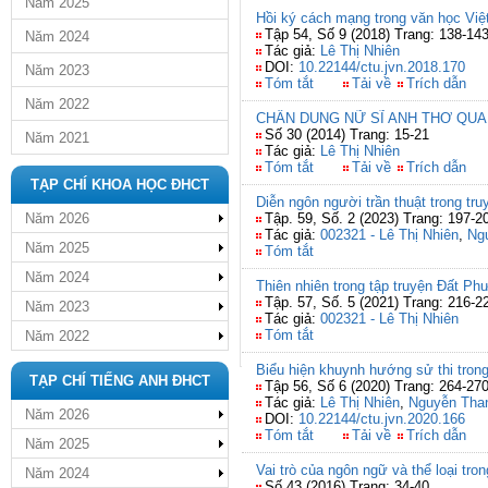
Năm 2025
Hồi ký cách mạng trong văn học Việ
Tập 54, Số 9 (2018) Trang: 138-14
Năm 2024
Tác giả:
Lê Thị Nhiên
DOI:
10.22144/ctu.jvn.2018.170
Năm 2023
Tóm tắt
Tải về
Trích dẫn
Năm 2022
CHÂN DUNG NỮ SĨ ANH THƠ QUA
Số 30 (2014) Trang: 15-21
Năm 2021
Tác giả:
Lê Thị Nhiên
Tóm tắt
Tải về
Trích dẫn
TẠP CHÍ KHOA HỌC ĐHCT
Diễn ngôn người trần thuật trong tr
Năm 2026
Tập. 59, Số. 2 (2023) Trang: 197-2
Tác giả:
002321 - Lê Thị Nhiên
,
Ng
Năm 2025
Tóm tắt
Năm 2024
Thiên nhiên trong tập truyện Đất P
Tập. 57, Số. 5 (2021) Trang: 216-2
Năm 2023
Tác giả:
002321 - Lê Thị Nhiên
Tóm tắt
Năm 2022
Biểu hiện khuynh hướng sử thi tron
TẠP CHÍ TIẾNG ANH ĐHCT
Tập 56, Số 6 (2020) Trang: 264-27
Tác giả:
Lê Thị Nhiên
,
Nguyễn Tha
Năm 2026
DOI:
10.22144/ctu.jvn.2020.166
Tóm tắt
Tải về
Trích dẫn
Năm 2025
Vai trò của ngôn ngữ và thể loại tro
Năm 2024
Số 43 (2016) Trang: 34-40