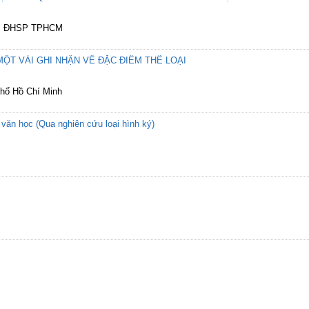
ọc, ĐHSP TPHCM
MỘT VÀI GHI NHẬN VỀ ĐẶC ĐIỂM THỂ LOẠI
phố Hồ Chí Minh
 văn học (Qua nghiên cứu loại hình ký)