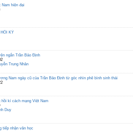
t Nam hiện đại
3
 HỒI KÝ
uyện ngắn Trần Bảo Định
02
uyễn Trung Nhân
hương Nam ngày cũ của Trần Bảo Định từ góc nhìn phê bình sinh thái
22
g hồi kí cách mạng Việt Nam
0
nh Duy
ng tiếp nhận văn học