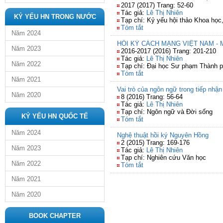
2017 (2017) Trang: 52-60
Tác giả:
Lê Thị Nhiên
KỶ YẾU HN TRONG NƯỚC
Tạp chí: Kỷ yếu hội thảo Khoa h
Tóm tắt
Năm 2024
HỒI KÝ CÁCH MẠNG VIỆT NAM - 
Năm 2023
2016-2017 (2016) Trang: 201-210
Tác giả:
Lê Thị Nhiên
Năm 2022
Tạp chí: Đại học Sư phạm Thành 
Tóm tắt
Năm 2021
Vai trò của ngôn ngữ trong tiếp nhận
Năm 2020
8 (2016) Trang: 56-64
Tác giả:
Lê Thị Nhiên
Tạp chí: Ngôn ngữ và Đời sống
KỶ YẾU HN QUỐC TẾ
Tóm tắt
Năm 2024
Nghệ thuật hồi ký Nguyên Hồng
2 (2015) Trang: 169-176
Năm 2023
Tác giả:
Lê Thị Nhiên
Tạp chí: Nghiên cứu Văn học
Năm 2022
Tóm tắt
Năm 2021
Năm 2020
BOOK CHAPTER