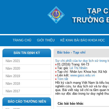
TRANG CHỦ
GIỚI THIỆU
KÊ KHAI BÀI BÁO KHOA HỌC
Bài báo - Tạp chí
BẢN TIN ĐỊNH KỲ
Sự chi phối của tư duy lịch sử trong
Năm 2021
01 (2016) Trang: 64-73
Tác giả:
Lê Thị Nhiên
Năm 2020
Tạp chí: Nhân lực Khoa học Xã hội
Liên kết:
www.gass.edu.vn
Năm 2019
Tóm tắt
Hồi ký cách mạng Việt Nam là tiểu loạ
Năm 2018
nghiên cứu, tư duy lịch sử và tư duy
qua. Bài viết này sẽ chỉ ra tầm quan t
Năm 2017
nên sự độc đáo trong tư duy nghệ thu
BÁO CÁO THƯỜNG NIÊN
Các bài báo khác