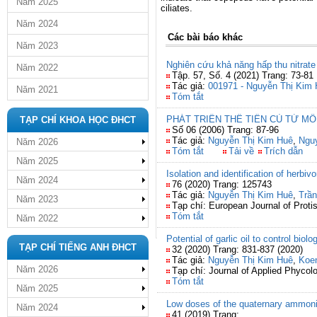
Năm 2025
ciliates.
Năm 2024
Các bài báo khác
Năm 2023
Nghiên cứu khả năng hấp thu nitrate
Năm 2022
Tập. 57, Số. 4 (2021) Trang: 73-81
Tác giả:
001971 - Nguyễn Thị Kim
Năm 2021
Tóm tắt
PHÁT TRIỂN THỂ TIỀN CỦ TỪ MÔ
TẠP CHÍ KHOA HỌC ĐHCT
Số 06 (2006) Trang: 87-96
Tác giả:
Nguyễn Thị Kim Huê
,
Ngu
Năm 2026
Tóm tắt
Tải về
Trích dẫn
Năm 2025
Isolation and identification of herbi
Năm 2024
76 (2020) Trang: 125743
Tác giả:
Nguyễn Thị Kim Huê
,
Trầ
Năm 2023
Tạp chí: European Journal of Proti
Tóm tắt
Năm 2022
Potential of garlic oil to control bi
TẠP CHÍ TIẾNG ANH ĐHCT
32 (2020) Trang: 831-837 (2020)
Tác giả:
Nguyễn Thị Kim Huê
,
Koen
Năm 2026
Tạp chí: Journal of Applied Phycol
Tóm tắt
Năm 2025
Low doses of the quaternary ammoniu
Năm 2024
41 (2019) Trang: