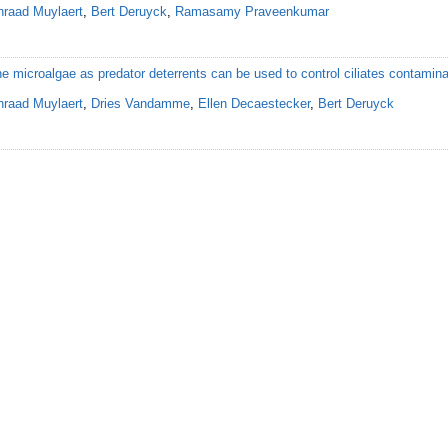
raad Muylaert
,
Bert Deruyck
,
Ramasamy Praveenkumar
 microalgae as predator deterrents can be used to control ciliates contaminat
raad Muylaert
,
Dries Vandamme
,
Ellen Decaestecker
,
Bert Deruyck