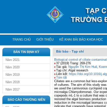
TRANG CHỦ
GIỚI THIỆU
KÊ KHAI BÀI BÁO KHOA HỌC
Bài báo - Tạp chí
BẢN TIN ĐỊNH KỲ
Biological control of ciliate contami
Năm 2021
37 (2019) Trang: 269-276
Tác giả:
Nguyễn Thị Kim Huê
,
Koenr
Năm 2020
Tạp chí: Algal research
Liên kết:
https://doi.org/10.1016/j.al
Năm 2019
Tóm tắt
Ciliates are a common but less-explor
Năm 2018
of cultures. The aim of this study was 
we used the carnivorous cyclopoid c
Năm 2017
microalga
Chlamydomonas
. Our expe
copepods mL-1 to a culture that was co
restored the algal biomass production 
BÁO CÁO THƯỜNG NIÊN
reduction in the microalgal biomass c
indicate that copepods have potential 