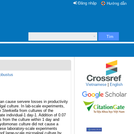
Đăng nhập
Hướng dẫn
Tìm
robustus
Vietnamese
|
English
an cause servere losses in productivity
lgal culture. In lab-scale experiments,
te
Sterkiella
from cultures of the
te individual-1 day-1. Addition of 0.07
s from the culture within 1 day and
ydomonas
culture did not cause a
hese laboratory-scale experiments
of large-scale microalgal culture by