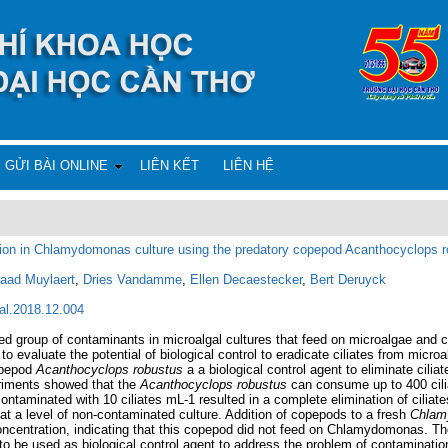
GỬI BÀI ONLINE
LIÊN KẾT
LIÊN HỆ
nation in Chlamydomonas culture using the predatory copepod Acanthocyclops 
aad Muylaert
,
Dries Vandamme
,
Ellen Decaestecker
,
Bert Deruyck
gal.2018.12.004
ed group of contaminants in microalgal cultures that feed on microalgae and c
to evaluate the potential of biological control to eradicate ciliates from microa
opepod
Acanthocyclops robustus
a a biological control agent to eliminate cilia
riments showed that the
Acanthocyclops robustus
can consume up to 400 cilia
ntaminated with 10 ciliates mL-1 resulted in a complete elimination of ciliate
at a level of non-contaminated culture. Addition of copepods to a fresh
Chlam
oncentration, indicating that this copepod did not feed on Chlamydomonas. T
to be used as biological control agent to address the problem of contamination