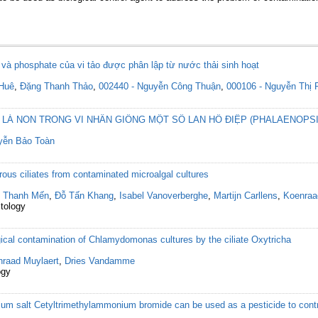
 và phosphate của vi tảo được phân lập từ nước thải sinh hoạt
 Huê
,
Đặng Thanh Thảo
,
002440 - Nguyễn Công Thuận
,
000106 - Nguyễn Thị 
 LÁ NON TRONG VI NHÂN GIỐNG MỘT SỐ LAN HỒ ĐIỆP (PHALAENOPSI
yễn Bảo Toàn
vorous ciliates from contaminated microalgal cultures
n Thanh Mến
,
Đỗ Tấn Khang
,
Isabel Vanoverberghe
,
Martijn Carllens
,
Koenraa
stology
ological contamination of Chlamydomonas cultures by the ciliate Oxytricha
raad Muylaert
,
Dries Vandamme
ogy
m salt Cetyltrimethylammonium bromide can be used as a pesticide to control