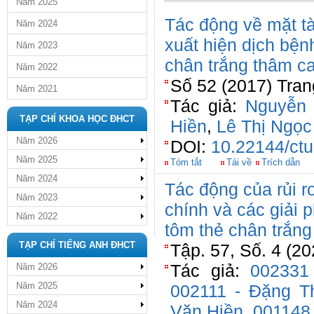
Năm 2025
Tác động về mặt t
Năm 2024
xuất hiện dịch bện
Năm 2023
chân trắng thâm ca
Năm 2022
Số 52 (2017) Tran
Năm 2021
Tác giả:
Nguyễn 
TẠP CHÍ KHOA HỌC ĐHCT
Hiền
,
Lê Thị Ngọc
Năm 2026
DOI:
10.22144/ctu
Năm 2025
Tóm tắt
Tải về
Trích dẫn
Năm 2024
Tác động của rủi ro
Năm 2023
chính và các giải 
Năm 2022
tôm thẻ chân trắng
TẠP CHÍ TIẾNG ANH ĐHCT
Tập. 57, Số. 4 (2
Tác giả:
002331
Năm 2026
Năm 2025
002111 - Đặng T
Năm 2024
Văn Hiền
,
001148