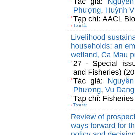
Tác giả:
Nguyễn
Phượng
,
Huỳnh V
Tạp chí: AACL Bio
Tóm tắt
Livelihood sustaina
households: an emp
wetland, Ca Mau p
27 - Special iss
and Fisheries) (2
Tác giả:
Nguyễn
Phượng
,
Vu Dang
Tạp chí: Fisherie
Tóm tắt
Review of prospect
ways forward for t
policy and decisi