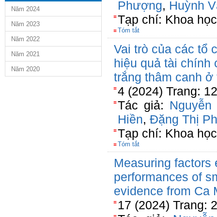
Phượng
,
Huỳnh V
Năm 2024
Tạp chí: Khoa họ
Năm 2023
Tóm tắt
Năm 2022
Vai trò của các tổ 
Năm 2021
hiệu quả tài chính
Năm 2020
trắng thâm canh ở 
4 (2024) Trang: 1
Tác giả:
Nguyễn 
Hiền
,
Đặng Thị P
Tạp chí: Khoa họ
Tóm tắt
Measuring factors e
performances of sm
evidence from Ca 
17 (2024) Trang: 