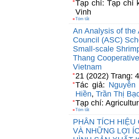
Tạp chí: Tạp chí
Vinh
Tóm tắt
An Analysis of the
Council (ASC) Sch
Small-scale Shrimp
Thang Cooperative
Vietnam
21 (2022) Trang: 
Tác giả:
Nguyễn 
Hiền
,
Trần Thị Bạ
Tạp chí: Agricult
Tóm tắt
PHÂN TÍCH HIỆU 
VÀ NHỮNG LỢI Í