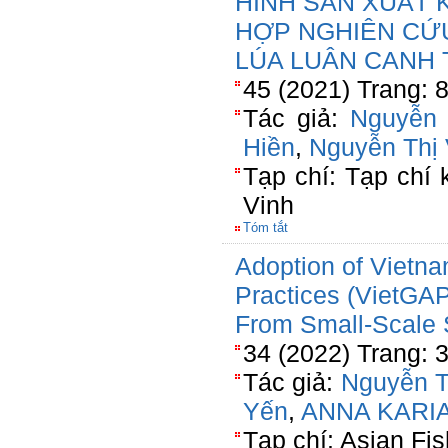
HÌNH SẢN XUẤT 
HỢP NGHIÊN CỨU
LÚA LUÂN CANH 
45 (2021) Trang: 
Tác giả:
Nguyễn 
Hiền
,
Nguyễn Thị
Tạp chí: Tạp chí
Vinh
Tóm tắt
Adoption of Vietna
Practices (VietGAP
From Small-Scale 
34 (2022) Trang: 
Tác giả:
Nguyễn T
Yến
,
ANNA KARIA
Tạp chí: Asian Fi