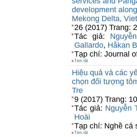
services and Panga
development along 
Mekong Delta, Vie
26 (2017) Trang: 
Tác giả:
Nguyễn
Gallardo
,
Håkan B
Tạp chí: Journal 
Tóm tắt
Hiệu quả và các y
chọn đối tượng tô
Tre
9 (2017) Trang: 1
Tác giả:
Nguyễn 
Hoài
Tạp chí: Nghề cá
Tóm tắt