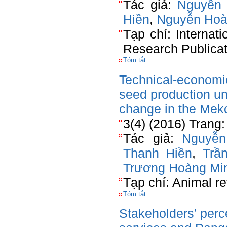
Tác giả:
Nguyễn 
Hiền
,
Nguyễn Hoà
Tạp chí: Internati
Research Publicat
Tóm tắt
Technical-economic
seed production un
change in the Mek
3(4) (2016) Trang:
Tác giả:
Nguyễn
Thanh Hiền
,
Trầ
Trương Hoàng Mi
Tạp chí: Animal r
Tóm tắt
Stakeholders’ perc