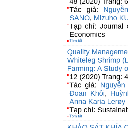
48 (2020) Trang: 
Tác giả:
Nguyễ
SANO
,
Mizuho K
Tạp chí: Journal 
Economics
Tóm tắt
Quality Management
Whiteleg Shrimp (
Farming: A Study 
12 (2020) Trang: 
Tác giả:
Nguyễn 
Đoan Khôi
,
Huỳn
Anna Karia Lerøy 
Tạp chí: Sustainab
Tóm tắt
KHẢO SÁT KHÍA 