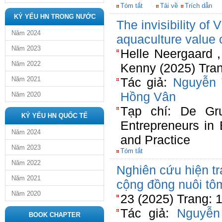
Tóm tắt
Tải về
Trích dẫn
KỶ YẾU HN TRONG NƯỚC
The invisibility o
Năm 2024
aquaculture value 
Năm 2023
Helle Neergaard 
Năm 2022
Kenny (2025) Tra
Năm 2021
Tác giả:
Nguyễn 
Hồng Vân
Năm 2020
Tạp chí: De Gr
KỶ YẾU HN QUỐC TẾ
Entrepreneurs in
Năm 2024
and Practice
Năm 2023
Tóm tắt
Năm 2022
Nghiên cứu hiện t
Năm 2021
cộng đồng nuôi tô
Năm 2020
23 (2025) Trang: 
Tác giả:
Nguyễn
BOOK CHAPTER