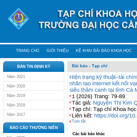
TRANG CHỦ
GIỚI THIỆU
KÊ KHAI BÀI BÁO KHOA HỌC
Bài báo - Tạp chí
BẢN TIN ĐỊNH KỲ
Hiện trạng kỹ thuật–tài chí
Năm 2021
nhân tạo internet kết nối vạ
Năm 2020
siêu thâm canh tại tỉnh Cà
Năm 2019
1 (2026) Trang: 79-89
Tác giả:
Nguyễn Thị Kim 
Năm 2018
Tạp chí: Tạp chí Khoa họ
Năm 2017
Liên kết:
https://doi.org/1
Tóm tắt
BÁO CÁO THƯỜNG NIÊN
Các bài báo khác