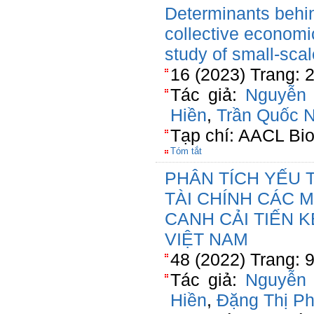
Determinants behind
collective economi
study of small-sca
16 (2023) Trang: 
Tác giả:
Nguyễn 
Hiền
,
Trần Quốc 
Tạp chí: AACL Bio
Tóm tắt
PHÂN TÍCH YẾU T
TÀI CHÍNH CÁC 
CANH CẢI TIẾN K
VIỆT NAM
48 (2022) Trang: 
Tác giả:
Nguyễn 
Hiền
,
Đặng Thị P