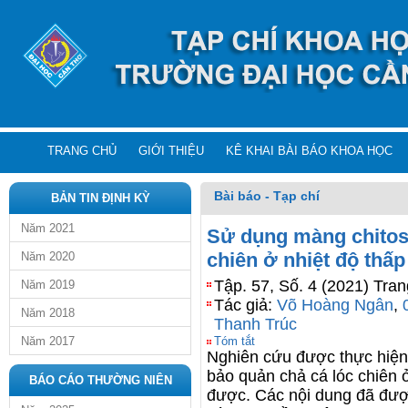
TRANG CHỦ
GIỚI THIỆU
KÊ KHAI BÀI BÁO KHOA HỌC
Bài báo - Tạp chí
BẢN TIN ĐỊNH KỲ
Năm 2021
Sử dụng màng chitosa
chiên ở nhiệt độ thấp
Năm 2020
Tập. 57, Số. 4 (2021) Tra
Năm 2019
Tác giả:
Võ Hoàng Ngân
,
Năm 2018
Thanh Trúc
Năm 2017
Tóm tắt
Nghiên cứu được thực hiện 
bảo quản chả cá lóc chiên 
BÁO CÁO THƯỜNG NIÊN
được. Các nội dung đã được