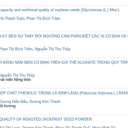
capacity and nutritional quality of soybean seeds (Glycinemax (L.) Merr.)
Hà Thanh Toàn
,
Phan Thị Bích Trâm
 KỲ ĐẾN SỰ THAY ĐỔI NGƯỠNG CẢM PHÂN BIỆT CÁC VỊ CƠ BẢN V
Phan Thị Bích Trâm
,
Nguyễn Thị Thu Thủy
 BẰNG NẤM MEN CỐ ĐỊNH TRÊN GIÁ THỂ ALGINATE TRONG QUY TRÌ
Nguyễn Thị Thu Thủy
át triển Nông thôn
P CHẤT PHENOLIC TRONG LÁ ĐINH LĂNG (Polyscias fruticosa L.) BẰ
Dương Hiếu Đẩu
,
Dương Kim Thanh
ôi trường
 QUALITY OF ROASTED JACKFRUIT SEED POWDER
Bùi Thị Loan
,
Dương Kim Thanh
,
Phan Thị Thanh Quế
,
Nhan Minh Trí