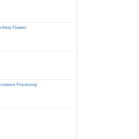
cifera) Flowers
icrowave Processing