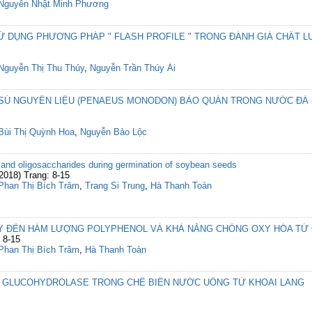
Nguyễn Nhật Minh Phương
Ử DỤNG PHƯƠNG PHÁP " FLASH PROFILE " TRONG ĐÁNH GIÁ CHẤT L
Nguyễn Thị Thu Thủy
,
Nguyễn Trần Thúy Ái
SÚ NGUYÊN LIỆU (PENAEUS MONODON) BẢO QUẢN TRONG NƯỚC ĐÁ (
Bùi Thị Quỳnh Hoa
,
Nguyễn Bảo Lộc
 and oligosaccharides during germination of soybean seeds
(2018) Trang: 8-15
Phan Thị Bích Trâm
,
Trang Si Trung
,
Hà Thanh Toàn
LY ĐẾN HÀM LƯỢNG POLYPHENOL VÀ KHẢ NĂNG CHỐNG OXY HÓA TỪ
 8-15
Phan Thị Bích Trâm
,
Hà Thanh Toàn
N GLUCOHYDROLASE TRONG CHẾ BIẾN NƯỚC UỐNG TỪ KHOAI LANG