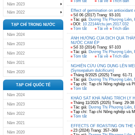
Tóm tắt
Tải về
Trích dẫn
Năm 2023
Effect of germination on antioxidant 
Năm 2022
Số 06 (2017) Trang: 93-101
Tác giả:
Dương Thị Phượng Liên
,
DOI:
10.22144/ctu.jen.2017.032
TẠP CHÍ TRONG NƯỚC
Tóm tắt
Tải về
Trích dẫn
Năm 2024
ẢNH HƯỞNG CỦA DỊCH QUẢ THẦN
NƯỚC CAM ÉP
Năm 2023
Số 33 (2014) Trang: 97-103
Tác giả:
Dương Thị Phượng Liên
,
Năm 2022
Tóm tắt
Tải về
Trích dẫn
Năm 2021
NGHIÊN CỨU ỨNG DỤNG LÊN MEN
(Synsepalum dulcificum)
Năm 2020
Tháng 8/2025 (2025) Trang: 61-71
Tác giả:
Dương Thị Phượng Liên
,
Tạp chí: Tạp chí Nông nghiệp và Ph
TẠP CHÍ QUỐC TẾ
Tóm tắt
Năm 2024
KHẢO SÁT KHẢ NĂNG TRÍCH LY HỢ
Tháng 11/2025 (2025) Trang: 29-38
Năm 2023
Tác giả:
Dương Thị Phượng Liên
,
Tạp chí: Tạp chí Nông nghiệp và M
Năm 2022
Tóm tắt
Năm 2021
EFFECTS OF ROASTING ON THE
23 (2024) Trang: 357–369
Năm 2020
Tác giả:
Dương Thị Phượng Liên
,