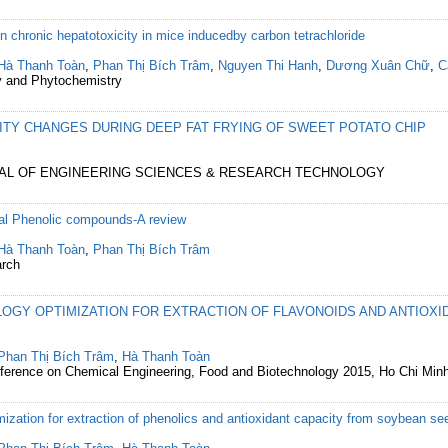
on chronic hepatotoxicity in mice inducedby carbon tetrachloride
Hà Thanh Toàn
,
Phan Thị Bích Trâm
,
Nguyen Thi Hanh
,
Dương Xuân Chữ
,
C
y and Phytochemistry
LITY CHANGES DURING DEEP FAT FRYING OF SWEET POTATO CHIP
RNAL OF ENGINEERING SCIENCES & RESEARCH TECHNOLOGY
ral Phenolic compounds-A review
Hà Thanh Toàn
,
Phan Thị Bích Trâm
arch
GY OPTIMIZATION FOR EXTRACTION OF FLAVONOIDS AND ANTIOXI
Phan Thị Bích Trâm
,
Hà Thanh Toàn
nference on Chemical Engineering, Food and Biotechnology 2015, Ho Chi Minh
zation for extraction of phenolics and antioxidant capacity from soybean se