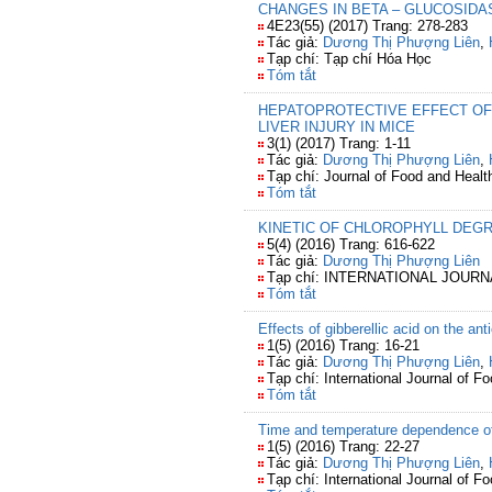
CHANGES IN ΒETA – GLUCOSID
4E23(55) (2017) Trang: 278-283
Tác giả:
Dương Thị Phượng Liên
,
Tạp chí: Tạp chí Hóa Học
Tóm tắt
HEPATOPROTECTIVE EFFECT OF
LIVER INJURY IN MICE
3(1) (2017) Trang: 1-11
Tác giả:
Dương Thị Phượng Liên
,
Tạp chí: Journal of Food and Healt
Tóm tắt
KINETIC OF CHLOROPHYLL DEG
5(4) (2016) Trang: 616-622
Tác giả:
Dương Thị Phượng Liên
Tạp chí: INTERNATIONAL JOU
Tóm tắt
Effects of gibberellic acid on the an
1(5) (2016) Trang: 16-21
Tác giả:
Dương Thị Phượng Liên
,
Tạp chí: International Journal of F
Tóm tắt
Time and temperature dependence of 
1(5) (2016) Trang: 22-27
Tác giả:
Dương Thị Phượng Liên
,
Tạp chí: International Journal of F