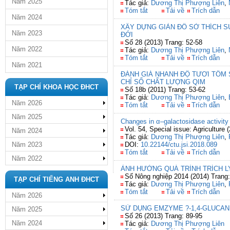
Năm 2025
Tác giả:
Dương Thị Phượng Liên
,
Tóm tắt
Tải về
Trích dẫn
Năm 2024
XÂY DỰNG GIẢN ĐỒ SỞ THÍCH S
Năm 2023
ĐỚI
Số 28 (2013) Trang: 52-58
Năm 2022
Tác giả:
Dương Thị Phượng Liên
,
Tóm tắt
Tải về
Trích dẫn
Năm 2021
ĐÁNH GIÁ NHANH ĐỘ TƯƠI TÔM 
CHỈ SỐ CHẤT LƯỢNG QIM
TẠP CHÍ KHOA HỌC ĐHCT
Số 18b (2011) Trang: 53-62
Tác giả:
Dương Thị Phượng Liên
,
Năm 2026
Tóm tắt
Tải về
Trích dẫn
Năm 2025
Changes in α–galactosidase activity
Vol. 54, Special issue: Agriculture 
Năm 2024
Tác giả:
Dương Thị Phượng Liên
,
Năm 2023
DOI:
10.22144/ctu.jsi.2018.089
Tóm tắt
Tải về
Trích dẫn
Năm 2022
ẢNH HƯỞNG QUÁ TRÌNH TRÍCH 
Số Nông nghiệp 2014 (2014) Trang:
TẠP CHÍ TIẾNG ANH ĐHCT
Tác giả:
Dương Thị Phượng Liên
,
Tóm tắt
Tải về
Trích dẫn
Năm 2026
SỬ DỤNG EMZYME ?-1,4-GLUCA
Năm 2025
Số 26 (2013) Trang: 89-95
Năm 2024
Tác giả:
Dương Thị Phượng Liên