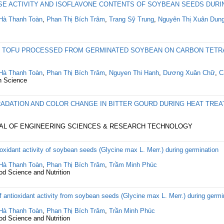
ASE ACTIVITY AND ISOFLAVONE CONTENTS OF SOYBEAN SEEDS DUR
Hà Thanh Toàn
,
Phan Thị Bích Trâm
,
Trang Sỹ Trung
,
Nguyên Thị Xuân Dun
 TOFU PROCESSED FROM GERMINATED SOYBEAN ON CARBON TETR
Hà Thanh Toàn
,
Phan Thị Bích Trâm
,
Nguyen Thi Hanh
,
Dương Xuân Chữ
,
C
h Science
RADATION AND COLOR CHANGE IN BITTER GOURD DURING HEAT TRE
RNAL OF ENGINEERING SCIENCES & RESEARCH TECHNOLOGY
tioxidant activity of soybean seeds (Glycine max L. Merr.) during germination
Hà Thanh Toàn
,
Phan Thị Bích Trâm
,
Trầm Minh Phúc
ood Science and Nutrition
antioxidant activity from soybean seeds (Glycine max L. Merr.) during germi
Hà Thanh Toàn
,
Phan Thị Bích Trâm
,
Trần Minh Phúc
ood Science and Nutrition