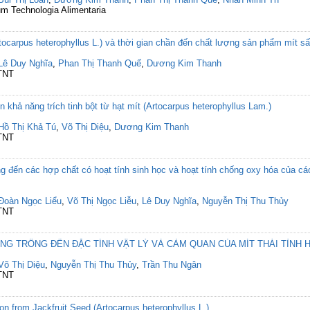
um Technologia Alimentaria
ocarpus heterophyllus L.) và thời gian chần đến chất lượng sản phẩm mít s
Lê Duy Nghĩa
,
Phan Thị Thanh Quế
,
Dương Kim Thanh
PTNT
hả năng trích tinh bột từ hạt mít (Artocarpus heterophyllus Lam.)
Hồ Thị Khả Tú
,
Võ Thị Diệu
,
Dương Kim Thanh
PTNT
 đến các hợp chất có hoạt tính sinh học và hoạt tính chống oxy hóa của các
Đoàn Ngọc Liểu
,
Võ Thị Ngọc Liễu
,
Lê Duy Nghĩa
,
Nguyễn Thị Thu Thủy
PTNT
NG TRỒNG ĐẾN ĐẶC TÍNH VẬT LÝ VÀ CẢM QUAN CỦA MÍT THÁI TỈNH 
Võ Thị Diệu
,
Nguyễn Thị Thu Thủy
,
Trần Thu Ngân
PTNT
ion from Jackfruit Seed (Artocarpus heterophyllus L.)