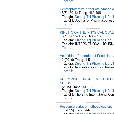
Tóm tắt
Hepatoprotective effect ofsilymarin 
5(5) (2016) Trang: 462-466
Tác giả:
Dương Thị Phượng Liên
,
Tạp chí: Journal of Pharmacognos
Tóm tắt
KINETIC OF THE PHYSICAL QUA
5(4) (2016) Trang: 608-615
Tác giả:
Dương Thị Phượng Liên
Tạp chí: INTERNATIONAL JOU
Tóm tắt
Antioxidant Properties of Food Natu
2 (2016) Trang: 1-5
Tác giả:
Dương Thị Phượng Liên
,
Tạp chí: Innovations in Food Rese
Tóm tắt
RESPONSE SURFACE METHODOLO
SEEDS
(2015) Trang: 131-135
Tác giả:
Dương Thị Phượng Liên
,
Tạp chí: The 2 nd International Co
Tóm tắt
Response surface methodology optimi
1 (2015) Trang: 4-6