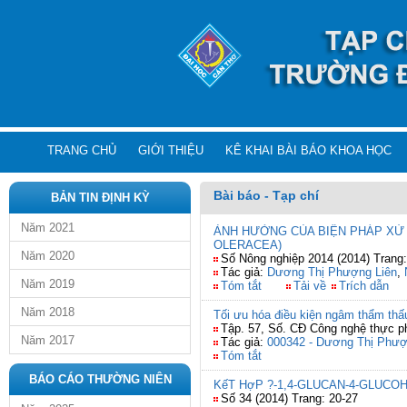
TRANG CHỦ
GIỚI THIỆU
KÊ KHAI BÀI BÁO KHOA HỌC
Bài báo - Tạp chí
BẢN TIN ĐỊNH KỲ
Năm 2021
ẢNH HƯỞNG CỦA BIỆN PHÁP XỬ 
OLERACEA)
Năm 2020
Số Nông nghiệp 2014 (2014) Trang:
Tác giả:
Dương Thị Phượng Liên
,
Năm 2019
Tóm tắt
Tải về
Trích dẫn
Năm 2018
Tối ưu hóa điều kiện ngâm thẩm thấ
Tập. 57, Số. CĐ Công nghệ thực p
Năm 2017
Tác giả:
000342 - Dương Thị Phượ
Tóm tắt
BÁO CÁO THƯỜNG NIÊN
KếT HợP ?-1,4-GLUCAN-4-GLUC
Số 34 (2014) Trang: 20-27