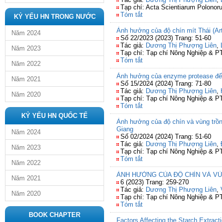
Tạp chí: Acta Scientiarum Polonor
Tóm tắt
KỶ YẾU HN TRONG NƯỚC
Ảnh hưởng của độ chín mít Thái (Art
Năm 2024
Số 22/2023 (2023) Trang: 51-60
Tác giả:
Dương Thị Phượng Liên
,
Năm 2023
Tạp chí: Tạp chí Nông Nghiệp & 
Tóm tắt
Năm 2022
Ảnh hưởng của enzyme protease đến k
Năm 2021
Số 15/2024 (2024) Trang: 71-80
Tác giả:
Dương Thị Phượng Liên
,
Năm 2020
Tạp chí: Tạp chí Nông Nghiệp & 
Tóm tắt
KỶ YẾU HN QUỐC TẾ
Ảnh hưởng của độ chín và vùng trồng
Giang
Năm 2024
Số 02/2024 (2024) Trang: 51-60
Tác giả:
Dương Thị Phượng Liên
,
Năm 2023
Tạp chí: Tạp chí Nông Nghiệp & 
Tóm tắt
Năm 2022
ẢNH HƯỞNG CỦA ĐỘ CHÍN VÀ VÙ
Năm 2021
6 (2023) Trang: 259-270
Tác giả:
Dương Thị Phượng Liên
,
Năm 2020
Tạp chí: Tạp chí Nông Nghiệp & 
Tóm tắt
BOOK CHAPTER
Factors Affecting the Starch Extract