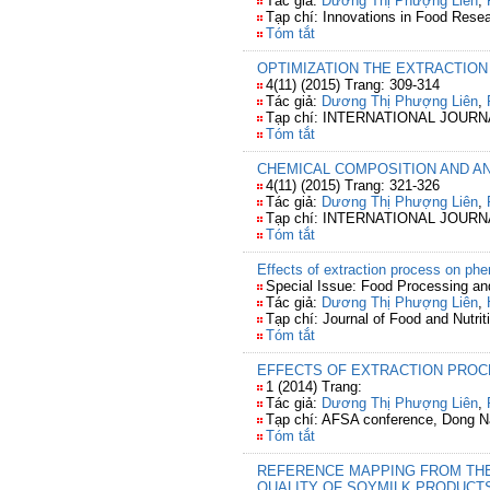
Tác giả:
Dương Thị Phượng Liên
,
Tạp chí: Innovations in Food Rese
Tóm tắt
OPTIMIZATION THE EXTRACTIO
4(11) (2015) Trang: 309-314
Tác giả:
Dương Thị Phượng Liên
,
Tạp chí: INTERNATIONAL JOU
Tóm tắt
CHEMICAL COMPOSITION AND AN
4(11) (2015) Trang: 321-326
Tác giả:
Dương Thị Phượng Liên
,
Tạp chí: INTERNATIONAL JOU
Tóm tắt
Effects of extraction process on phe
Special Issue: Food Processing and
Tác giả:
Dương Thị Phượng Liên
,
Tạp chí: Journal of Food and Nutri
Tóm tắt
EFFECTS OF EXTRACTION PROC
1 (2014) Trang:
Tác giả:
Dương Thị Phượng Liên
,
Tạp chí: AFSA conference, Dong Na
Tóm tắt
REFERENCE MAPPING FROM THE
QUALITY OF SOYMILK PRODUCT