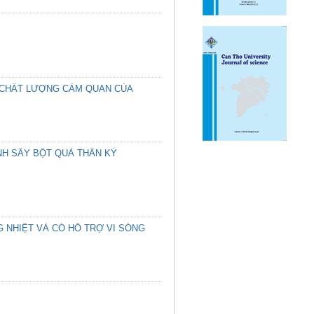
À CHẤT LƯỢNG CẢM QUAN CỦA
NH SẤY BỘT QUẢ THẦN KỲ
NG NHIỆT VÀ CÓ HỖ TRỢ VI SÓNG