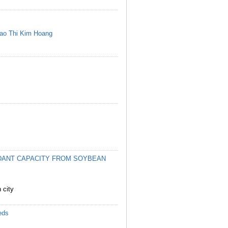
ao Thi Kim Hoang
DANT CAPACITY FROM SOYBEAN
 city
eds