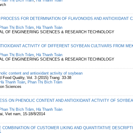
Phan Thị Bích Trâm
,
Hà Thanh Toàn
arch
N PROCESS FOR DETERMNATION OF FLAVONOIDS AND ANTIOXIDANT 
Phan Thị Bích Trâm
,
Hà Thanh Toàn
RNAL OF ENGINEERING SCIENCES & RESEARCH TECHNOLOGY
TIOXIDANT ACTIVITY OF DIFFERENT SOYBEAN CULTIVARS FROM MEK
Phan Thị Bích Trâm
,
Hà Thanh Toàn
RNAL OF ENGINEERING SCIENCES & RESEARCH TECHNOLOGY
nolic content and antioxidant activity of soybean
 Food Quality, Vol. 3 (2015) Trang: 33-38
Hà Thanh Toàn
,
Phan Thị Bích Trâm
tion Sciences
ESS ON PHENOLIC CONTENT AND ANTIOXIDANT ACTIVITY OF SOYBE
Phan Thị Bích Trâm
,
Hà Thanh Toàn
i, Viet nam, 15-18/8/2014
 COMBINATION OF CUSTOMER LIKING AND QUANTITATIVE DESCRIPT
S