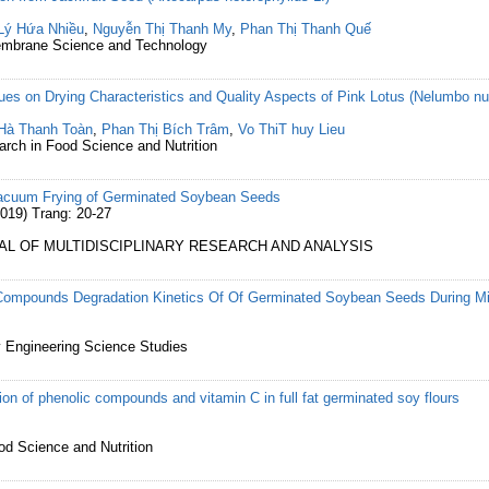
Lý Hứa Nhiều
,
Nguyễn Thị Thanh My
,
Phan Thị Thanh Quế
 Membrane Science and Technology
ques on Drying Characteristics and Quality Aspects of Pink Lotus (Nelumbo nu
Hà Thanh Toàn
,
Phan Thị Bích Trâm
,
Vo ThiT huy Lieu
arch in Food Science and Nutrition
gVacuum Frying of Germinated Soybean Seeds
019) Trang: 20-27
NAL OF MULTIDISCIPLINARY RESEARCH AND ANALYSIS
 Compounds Degradation Kinetics Of Of Germinated Soybean Seeds During M
ry Engineering Science Studies
ion of phenolic compounds and vitamin C in full fat germinated soy flours
ood Science and Nutrition