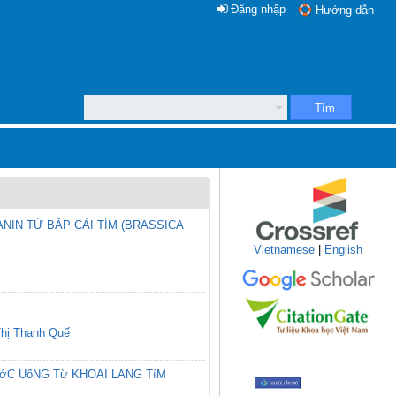
Đăng nhập
Hướng dẫn
Tìm
NIN TỪ BẮP CẢI TÍM (BRASSICA
Vietnamese
|
English
Thị Thanh Quế
ớC UốNG Từ KHOAI LANG TíM