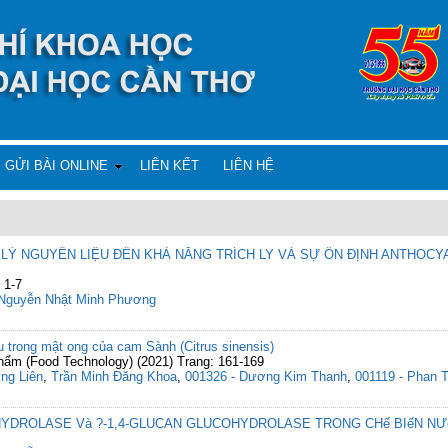
GỬI BÀI ONLINE
LIÊN KẾT
LIÊN HỆ
LÝ NGUYÊN LIỆU ĐẾN KHẢ NĂNG TRÍCH LY VÀ SỰ ỔN ĐỊNH ANTHOCYA
 1-7
Nguyễn Nhật Minh Phương
u trong mật ong của cam Sành (Citrus sinensis)
hẩm (Food Technology) (2021) Trang: 161-169
ng Liên
,
Trần Minh Đăng Khoa
,
001326 - Dương Kim Thanh
,
001119 - Phan 
OHYDROLASE Và ?-1,4-GLUCAN GLUCOHYDROLASE TRONG CHế BIếN NƯ