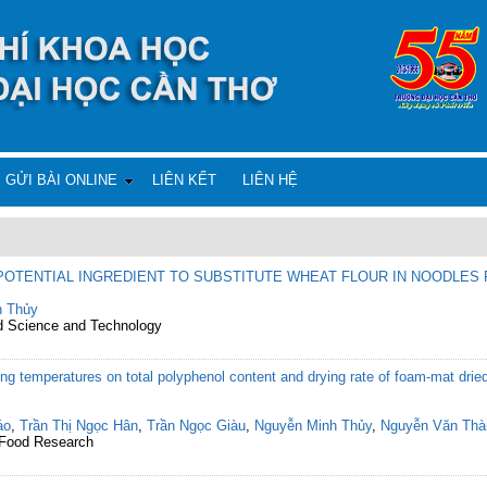
GỬI BÀI ONLINE
LIÊN KẾT
LIÊN HỆ
POTENTIAL INGREDIENT TO SUBSTITUTE WHEAT FLOUR IN NOODLES
h Thủy
od Science and Technology
ing temperatures on total polyphenol content and drying rate of foam-mat dr
áo
,
Trần Thị Ngọc Hân
,
Trần Ngọc Giàu
,
Nguyễn Minh Thủy
,
Nguyễn Văn Thà
d Food Research