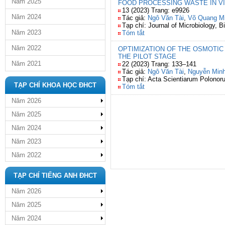
Năm 2025
FOOD PROCESSING WASTE IN VI
13 (2023) Trang: e9926
Năm 2024
Tác giả:
Ngô Văn Tài
,
Võ Quang M
Tạp chí: Journal of Microbiology, 
Năm 2023
Tóm tắt
Năm 2022
OPTIMIZATION OF THE OSMOTIC
THE PILOT STAGE
Năm 2021
22 (2023) Trang: 133–141
Tác giả:
Ngô Văn Tài
,
Nguyễn Min
Tạp chí: Acta Scientiarum Polonor
TẠP CHÍ KHOA HỌC ĐHCT
Tóm tắt
Năm 2026
Năm 2025
Năm 2024
Năm 2023
Năm 2022
TẠP CHÍ TIẾNG ANH ĐHCT
Năm 2026
Năm 2025
Năm 2024