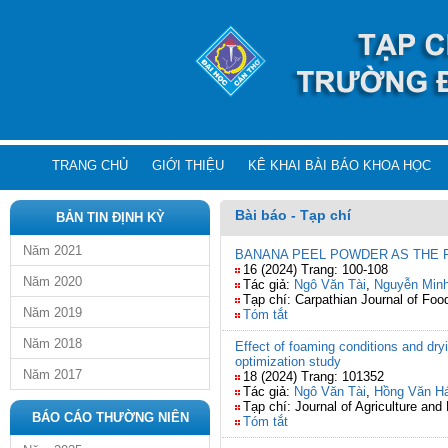
TRANG CHỦ
GIỚI THIỆU
KÊ KHAI BÀI BÁO KHOA HỌC
Bài báo - Tạp chí
BẢN TIN ĐỊNH KỲ
Năm 2021
BANANA PEEL POWDER AS THE 
16 (2024) Trang: 100-108
Năm 2020
Tác giả:
Ngô Văn Tài
,
Nguyễn Min
Tạp chí: Carpathian Journal of Fo
Năm 2019
Tóm tắt
Năm 2018
Effect of foaming conditions and dry
optimization study
Năm 2017
18 (2024) Trang: 101352
Tác giả:
Ngô Văn Tài
,
Hồng Văn H
Tạp chí: Journal of Agriculture an
BÁO CÁO THƯỜNG NIÊN
Tóm tắt