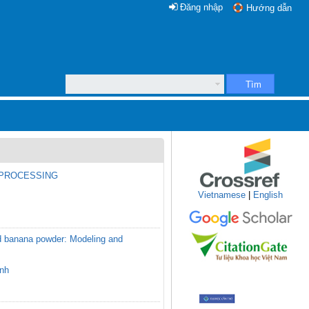
Đăng nhập
Hướng dẫn
Tìm
 PROCESSING
Vietnamese
|
English
ied banana powder: Modeling and
nh