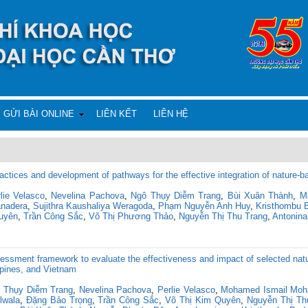
GỬI BÀI ONLINE
LIÊN KẾT
LIÊN HỆ
actices and development of pathways for the effective integration of nature-b
lie Velasco
,
Nevelina Pachova
,
Ngô Thụy Diễm Trang
,
Bùi Xuân Thành
,
M
anadera
,
Sujithra Kaushaliya Weragoda
,
Phạm Nguyễn Anh Huy
,
Kristhombu 
uyên
,
Trần Công Sắc
,
Võ Thị Phương Thảo
,
Nguyễn Thị Thu Trang
,
Antonina
essment framework to evaluate the effectiveness and impact of selected nat
ppines, and Vietnam
 Thụy Diễm Trang
,
Nevelina Pachova
,
Perlie Velasco
,
Mohamed Ismail Mo
lwala
,
Đặng Bảo Trọng
,
Trần Công Sắc
,
Võ Thị Kim Quyên
,
Nguyễn Thị Th