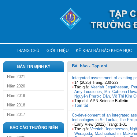
TRANG CHỦ
GIỚI THIỆU
KÊ KHAI BÀI BÁO KHOA HỌC
Bài báo - Tạp chí
BẢN TIN ĐỊNH KỲ
Năm 2021
Integrated assessment of existing pr
14 (2025) Trang: 200-227
Năm 2020
Tác giả:
Veeriah Jegatheesan
,
Per
Amy Lecciones
,
Ma. Catriona Dev
Năm 2019
Nguyễn Phước Dân
,
Võ Thị Kim Q
Tạp chí: APN Science Bulletin
Năm 2018
Tóm tắt
Năm 2017
Co-development of an integrated ass
technologies in Sri Lanka, The Phili
Early View (2022) Trang: 1-31
BÁO CÁO THƯỜNG NIÊN
Tác giả:
Veeriah Jegatheesan
,
Ngô
Weragoda
,
Madhubhashini Makehe