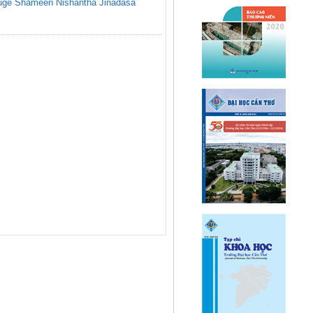
uge Shameen Nishantha Jinadasa