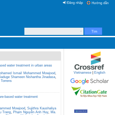
Đăng nhập
Hướng dẫn
Tìm
ased water treatment in urban areas
Vietnamese
|
English
ohamed Ismail Mohammed Mowjood
,
Baduge Shameen Nishantha Jinadasa
,
 Torrens
ure-based water treatment
hammed Mowjood
,
Sujithra Kaushaliya
u Trang
,
Phạm Nguyễn Anh Huy
,
Ma.