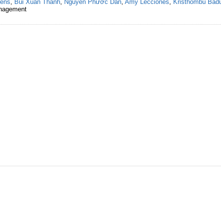
rens
,
Bùi Xuân Thành
,
Nguyễn Phước Dân
,
Amy Lecciones
,
Kristhombu Bad
anagement