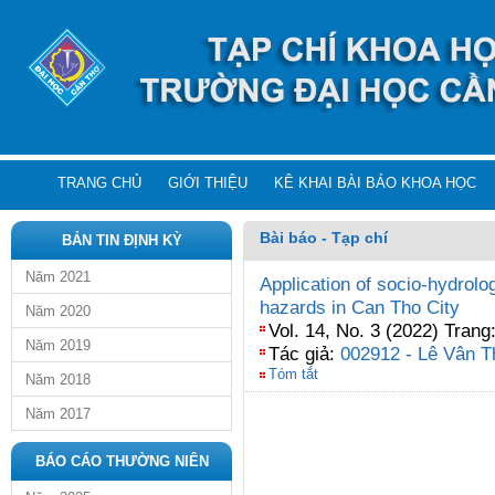
TRANG CHỦ
GIỚI THIỆU
KÊ KHAI BÀI BÁO KHOA HỌC
Bài báo - Tạp chí
BẢN TIN ĐỊNH KỲ
Năm 2021
Application of socio-hydrolo
hazards in Can Tho City
Năm 2020
Vol. 14, No. 3 (2022) Trang
Năm 2019
Tác giả:
002912 - Lê Vân T
Tóm tắt
Năm 2018
Năm 2017
BÁO CÁO THƯỜNG NIÊN