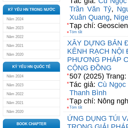
Tác giả:
Cù Ngọc
Trần Văn Tỷ
,
Ng
KỶ YẾU HN TRONG NƯỚC
Xuân Quang
,
Nige
Năm 2024
Tạp chí: Geoscie
Năm 2023
Tóm tắt
Năm 2022
XÂY DỰNG BẢN Đ
Năm 2021
KÊNH RẠCH NỘI 
Năm 2020
PHƯƠNG PHÁP C
CỘNG ĐỒNG
KỶ YẾU HN QUỐC TẾ
507 (2025) Trang:
Năm 2024
Tác giả:
Cù Ngọc
Năm 2023
Thanh Bình
Năm 2022
Tạp chí: Nông ngh
Năm 2021
Tóm tắt
Năm 2020
ỨNG DỤNG TÚI V
BOOK CHAPTER
TRONG GIẢI PHÁ