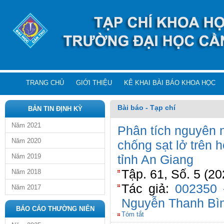
TRANG CHỦ
GIỚI THIỆU
KÊ KHAI BÀI BÁO KHOA HỌC
Bài báo - Tạp chí
BẢN TIN ĐỊNH KỲ
Năm 2021
Phân tích nguyên n
Năm 2020
chống sạt lở trên 
Năm 2019
tỉnh An Giang
Tập. 61, Số. 5 (20
Năm 2018
Tác giả:
002350 
Năm 2017
Nguyễn Thanh Bì
BÁO CÁO THƯỜNG NIÊN
Tóm tắt