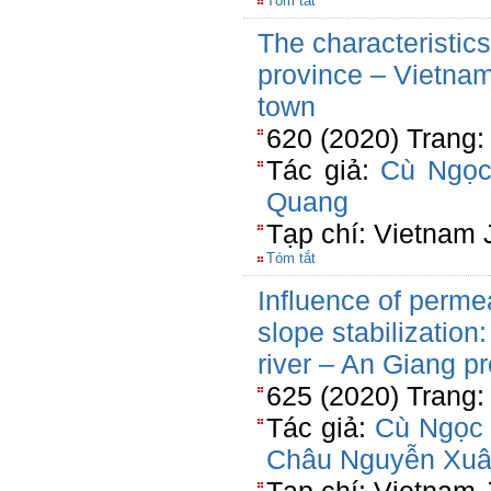
Tóm tắt
The characteristic
province – Vietnam
town
620 (2020) Trang:
Tác giả:
Cù Ngọc
Quang
Tạp chí: Vietnam 
Tóm tắt
Influence of permea
slope stabilizatio
river – An Giang p
625 (2020) Trang:
Tác giả:
Cù Ngọc
Châu Nguyễn Xu