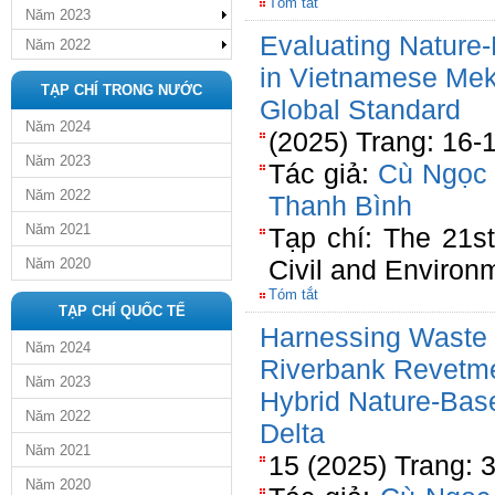
Tóm tắt
Năm 2023
Evaluating Nature
Năm 2022
in Vietnamese Mek
TẠP CHÍ TRONG NƯỚC
Global Standard
Năm 2024
(2025) Trang: 16-
Năm 2023
Tác giả:
Cù Ngọc
Năm 2022
Thanh Bình
Năm 2021
Tạp chí: The 21st
Civil and Environ
Năm 2020
Tóm tắt
TẠP CHÍ QUỐC TẾ
Harnessing Waste 
Năm 2024
Riverbank Revetmen
Năm 2023
Hybrid Nature-Bas
Năm 2022
Delta
Năm 2021
15 (2025) Trang: 
Năm 2020