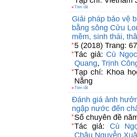
Tạp chí: Vietnam 
Tóm tắt
Giải pháp bảo vệ 
bằng sông Cửu Lon
mềm, sinh thái, th
5 (2018) Trang: 6
Tác giả:
Cù Ngọc
Quang
,
Trịnh Côn
Tạp chí: Khoa h
Nẵng
Tóm tắt
Đánh giá ảnh hưởng
ngập nước đến chấ
Số chuyên đề năm
Tác giả:
Cù Ng
Châu Nguyễn Xu