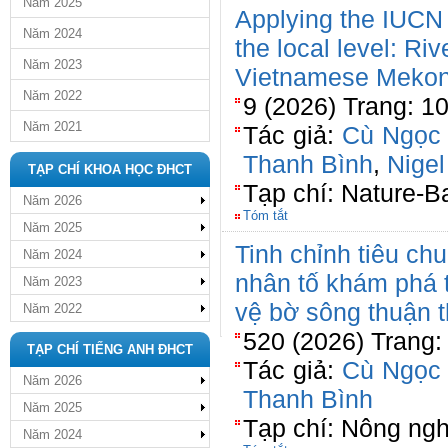
Năm 2025
Applying the IUCN
Năm 2024
the local level: Ri
Năm 2023
Vietnamese Mekon
Năm 2022
9 (2026) Trang: 1
Năm 2021
Tác giả:
Cù Ngọc
Thanh Bình
,
Nige
TẠP CHÍ KHOA HỌC ĐHCT
Tạp chí: Nature-B
Năm 2026
Tóm tắt
Năm 2025
Tinh chỉnh tiêu ch
Năm 2024
nhân tố khám phá t
Năm 2023
vệ bờ sông thuận t
Năm 2022
520 (2026) Trang:
TẠP CHÍ TIẾNG ANH ĐHCT
Tác giả:
Cù Ngọc
Năm 2026
Thanh Bình
Năm 2025
Tạp chí: Nông ngh
Năm 2024