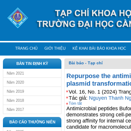
TRANG CHỦ
GIỚI THIỆU
KÊ KHAI BÀI BÁO KHOA HỌC
Bài báo - Tạp chí
BẢN TIN ĐỊNH KỲ
Năm 2021
Repurpose the antimic
plasmid transformatio
Năm 2020
Vol. 16, No. 1 (2024) Tran
Năm 2019
Tác giả:
Nguyen Thanh N
Năm 2018
Tóm tắt
Antimicrobial peptides Bufor
Năm 2017
demonstrates strong cell-pen
strong affinity for internal c
BÁO CÁO THƯỜNG NIÊN
candidate for macromolecule