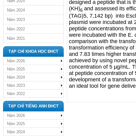
Năm 2025
designed a peptide that is th
(KH)
and assessed its effi
6
Năm 2024
(TAG)5, 7,142 bp) into Esc
Năm 2023
plasmid were incubated at 
peptide concentrations from
Năm 2022
were incubated with the E. c
Năm 2021
comparison with the transfo
transformation efficiency o
TẠP CHÍ KHOA HỌC ĐHCT
and 7.83 times higher trans
achieved by using novel pe
Năm 2026
concentration of 5 µg/mL. T
Năm 2025
at peptide concentration of 
Năm 2024
development of a transform
an ideal tool for gene delive
Năm 2023
Năm 2022
TẠP CHÍ TIẾNG ANH ĐHCT
Năm 2026
Năm 2025
Năm 2024