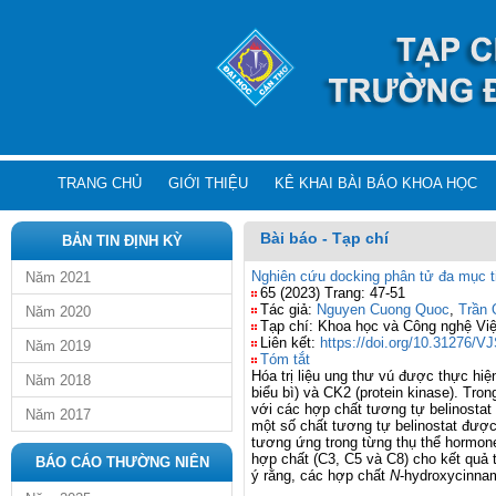
TRANG CHỦ
GIỚI THIỆU
KÊ KHAI BÀI BÁO KHOA HỌC
Bài báo - Tạp chí
BẢN TIN ĐỊNH KỲ
Nghiên cứu docking phân tử đa mục 
Năm 2021
65 (2023) Trang: 47-51
Tác giả:
Nguyen Cuong Quoc
,
Trần 
Năm 2020
Tạp chí: Khoa học và Công nghệ Vi
Liên kết:
https://doi.org/10.31276/V
Năm 2019
Tóm tắt
Hóa trị liệu ung thư vú được thực hi
Năm 2018
biểu bì) và CK2 (protein kinase). T
với các hợp chất tương tự belinost
Năm 2017
một số chất tương tự belinostat đượ
tương ứng trong từng thụ thể hormon
hợp chất (C3, C5
và C8) cho kết quả 
BÁO CÁO THƯỜNG NIÊN
ý rằng, các hợp chất
N
-hydroxycinnam