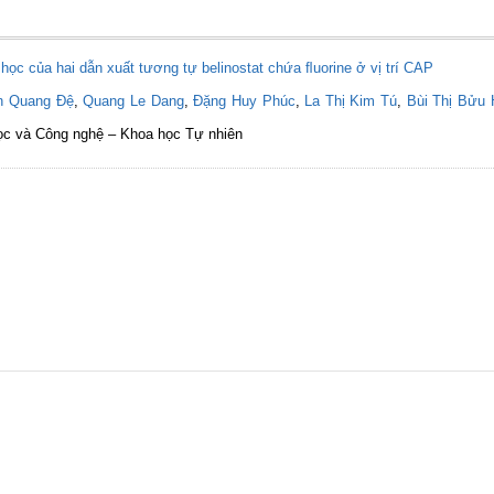
 học của hai dẫn xuất tương tự belinostat chứa ﬂuorine ở vị trí CAP
n Quang Đệ
,
Quang Le Dang
,
Đặng Huy Phúc
,
La Thị Kim Tú
,
Bùi Thị Bửu 
học và Công nghệ – Khoa học Tự nhiên