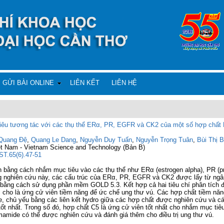
GỬI BÀI ONLINE
LIÊN KẾT
LIÊN HỆ
tiêu tương tác với các thụ thể ERα, PR, EGFR và CK2 của một số hợp chấ
Quang Đệ
,
Quang Le Dang
,
Nguyễn Duy Tuấn
,
Nguyễn Trọng Tuân
,
Bùi Thị 
ệt Nam - Vietnam Science and Technology (Bản B)
JST.65(6).47-51
ện bằng cách nhắm mục tiêu vào các thụ thể như ERα (estrogen alpha), PR (p
rong nghiên cứu này, các cấu trúc của ERα, PR, EGFR và CK2 được
lấy từ ngâ
at bằng cách sử dụng phần mềm GOLD 5.3.
Kết hợp cả hai tiêu chí phân tích 
c cho là ứng cử viên tiềm
năng để ức chế ung thư vú. Các hợp chất tiềm năng
e,
chủ yếu bằng các liên kết hydro giữa các hợp chất được nghiên cứu và các
tốt nhất. Trong số đó, hợp chất C5 là ứng cử viên tốt nhất cho nhắm mục ti
amide có thể được nghiên cứu và đánh giá thêm cho điều trị ung thư vú.