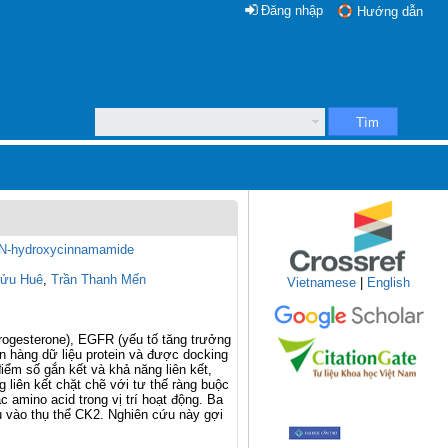
Đăng nhập
Hướng dẫn
Tìm
t N-hydroxycinnamamide
Bửu Huê
,
Trần Thanh Mến
Vietnamese
|
English
rogesterone),
EGFR (yếu tố tăng trưởng
n hàng dữ liệu protein và được docking
điểm số gắn kết và khả năng liên kết,
 liên kết chặt chẽ với tư thế ràng buộc
 amino acid trong vị trí hoạt động. Ba
êu vào thụ thể CK2. Nghiên cứu này
gợi