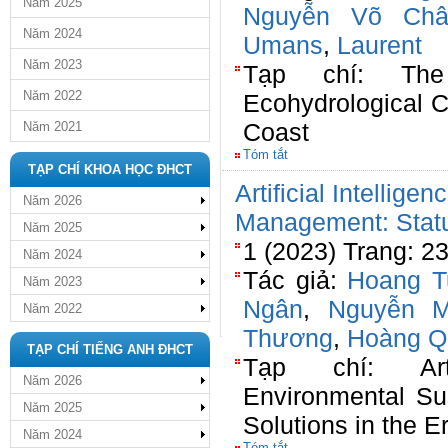
Năm 2025
Nguyễn Võ Ch
Năm 2024
Umans
,
Laurent
Năm 2023
Tạp chí: The
Năm 2022
Ecohydrological 
Coast
Năm 2021
Tóm tắt
TẠP CHÍ KHOA HỌC ĐHCT
Artificial Intellige
Năm 2026
Management: Statu
Năm 2025
1 (2023) Trang: 23
Năm 2024
Tác giả:
Hoang T
Năm 2023
Ngân
,
Nguyễn M
Năm 2022
Thương
,
Hoàng Q
TẠP CHÍ TIẾNG ANH ĐHCT
Tạp chí: Arti
Năm 2026
Environmental Sus
Năm 2025
Solutions in the Er
Năm 2024
Tóm tắt