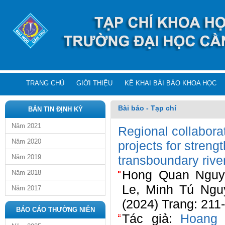
TRANG CHỦ
GIỚI THIỆU
KÊ KHAI BÀI BÁO KHOA HỌC
Bài báo - Tạp chí
BẢN TIN ĐỊNH KỲ
Năm 2021
Regional collabora
Năm 2020
projects for stren
Năm 2019
transboundary rive
Hong Quan Nguye
Năm 2018
Le, Minh Tú Ngu
Năm 2017
(2024) Trang: 211
BÁO CÁO THƯỜNG NIÊN
Tác giả:
Hoang