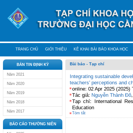
TRANG CHỦ
GIỚI THIỆU
KÊ KHAI BÀI BÁO KHOA HỌC
Bài báo - Tạp chí
BẢN TIN ĐỊNH KỲ
Năm 2021
Integrating sustainable deve
teachers’ perceptions and c
Năm 2020
online: 02 Apr 2025 (2025)
Năm 2019
Tác giả:
Nguyễn Thành Đô
Tạp chí: International Re
Năm 2018
Education
Năm 2017
Tóm tắt
BÁO CÁO THƯỜNG NIÊN