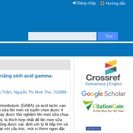
Đăng nhập
Hướng dẫn
Tìm
ả năng sinh acid gamma-
Vietnamese
|
English
g Thắm
,
Nguyễn Thị Minh Thư
,
010089 -
minobutyric (GABA) và acid lactic cao
u sữa lên men và tuyển chọn được 4
 này được thử nghiệm lên men sữa chua
 là thích hợp nhất để lên men sữa
cũng được xác định với tỷ lệ bắp tím và
ạt với cấu trúc, mùi vị thơm ngon đặc