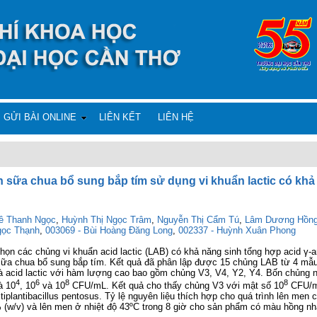
GỬI BÀI ONLINE
LIÊN KẾT
LIÊN HỆ
n sữa chua bổ sung bắp tím sử dụng vi khuẩn lactic có kh
Lê Thanh Ngọc
,
Huỳnh Thị Ngọc Trâm
,
Nguyễn Thị Cẩm Tú
,
Lâm Dương Hồn
gọc Thạnh
,
003069 - Bùi Hoàng Đăng Long
,
002337 - Huỳnh Xuân Phong
ọn các chủng vi khuẩn acid lactic (LAB) có khả năng sinh tổng hợp acid γ-a
 sữa chua bổ sung bắp tím. Kết quả đã phân lập được 15 chủng LAB từ 4 mẫ
 acid lactic với hàm lượng cao bao gồm chủng V3, V4, Y2, Y4. Bốn chủng
4
6
8
8
à 10
, 10
và 10
CFU/mL. Kết quả cho thấy chủng V3 với mật số 10
CFU/mL
iplantibacillus pentosus. Tỷ lệ nguyên liệu thích hợp cho quá trình lên men 
% (w/v) và lên men ở nhiệt độ 43ºC trong 8 giờ cho sản phẩm có màu hồng nh