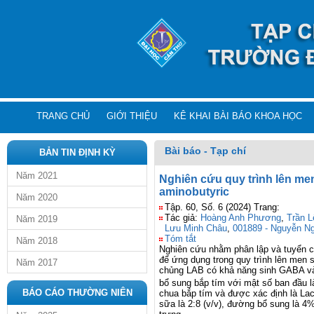
TRANG CHỦ
GIỚI THIỆU
KÊ KHAI BÀI BÁO KHOA HỌC
Bài báo - Tạp chí
BẢN TIN ĐỊNH KỲ
Năm 2021
Nghiên cứu quy trình lên me
aminobutyric
Năm 2020
Tập. 60, Số. 6 (2024) Trang:
Tác giả:
Hoàng Anh Phương
,
Trần 
Năm 2019
Lưu Minh Châu
,
001889 - Nguyễn N
Tóm tắt
Năm 2018
Nghiên cứu nhằm phân lập và tuyển ch
để ứng dụng trong quy trình lên men
Năm 2017
chủng LAB có khả năng sinh GABA và
bổ sung bắp tím với mật số ban đầu l
BÁO CÁO THƯỜNG NIÊN
chua bắp tím và được xác định là Lact
sữa là 2:8 (v/v), đường bổ sung là 4