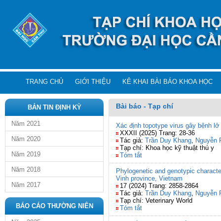
TRANG CHỦ
GIỚI THIỆU
KÊ KHAI BÀI BÁO KHOA HỌC
Bài báo - Tạp chí
BẢN TIN ĐỊNH KỲ
Năm 2021
Xác định topotype virus gây bệnh l
XXXII (2025) Trang: 28-36
Năm 2020
Tác giả:
Trần Duy Khang
,
Nguyễn 
Tạp chí: Khoa học kỹ thuật thú y
Năm 2019
Tóm tắt
Năm 2018
Phylogenetic and genotypic characteri
Vinh province, Vietnam
Năm 2017
17 (2024) Trang: 2858-2864
Tác giả:
Trần Duy Khang
,
Nguyễn 
Tạp chí: Veterinary World
BÁO CÁO THƯỜNG NIÊN
Tóm tắt