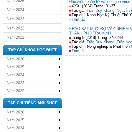
Năm 2025
Đặc điểm phân tử và kiểu gen virus
XXXI (2024) Trang: 31-37
Năm 2024
Tác giả:
Trần Duy Khang
,
Nguyễn 
Tạp chí: Khoa Học Kỹ Thuật Thú Y
Năm 2023
Tóm tắt
Năm 2022
KHẢO SÁT MỨC ĐỘ VẤY NHIỄM VI
THÀNH PHỐ TRÀ VINH
Năm 2021
tháng 8 (2018) Trang: 240-244
Tác giả:
Trần Duy Khang
,
Trần Ngọ
Tạp chí: Nông nghiệp & Phát triển
TẠP CHÍ KHOA HỌC ĐHCT
Tóm tắt
Năm 2026
Năm 2025
Năm 2024
Năm 2023
Năm 2022
TẠP CHÍ TIẾNG ANH ĐHCT
Năm 2026
Năm 2025
Năm 2024