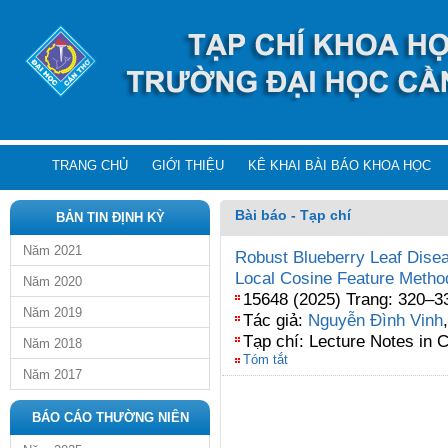
TRANG CHỦ
GIỚI THIỆU
KÊ KHAI BÀI BÁO KHOA HỌC
Bài báo - Tạp chí
BẢN TIN ĐỊNH KỲ
Năm 2021
Robust Blueberry Leaf Dise
Local Cosine Feature Metho
Năm 2020
15648 (2025) Trang: 320–3
Năm 2019
Tác giả:
Nguyễn Đình Vinh
Tạp chí: Lecture Notes in
Năm 2018
Tóm tắt
Năm 2017
BÁO CÁO THƯỜNG NIÊN