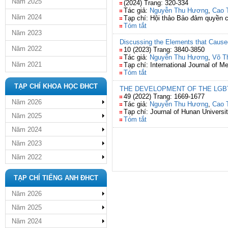
Năm 2025
(2024) Trang: 320-334
Tác giả:
Nguyễn Thu Hương
,
Cao 
Năm 2024
Tạp chí: Hội thảo Bảo đảm quyền c
Tóm tắt
Năm 2023
Discussing the Elements that Cause
Năm 2022
10 (2023) Trang: 3840-3850
Tác giả:
Nguyễn Thu Hương
,
Võ T
Năm 2021
Tạp chí: International Journal of
Tóm tắt
TẠP CHÍ KHOA HỌC ĐHCT
THE DEVELOPMENT OF THE LGB
49 (2022) Trang: 1669-1677
Năm 2026
Tác giả:
Nguyễn Thu Hương
,
Cao 
Tạp chí: Journal of Hunan Universi
Năm 2025
Tóm tắt
Năm 2024
Năm 2023
Năm 2022
TẠP CHÍ TIẾNG ANH ĐHCT
Năm 2026
Năm 2025
Năm 2024