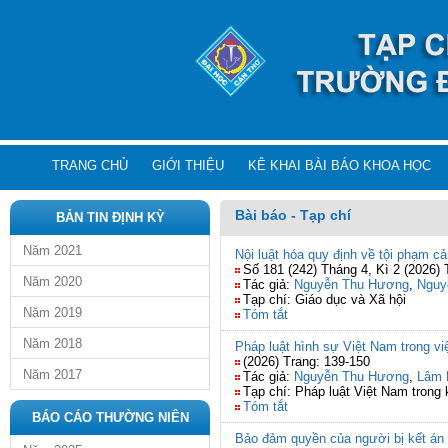
TRANG CHỦ
GIỚI THIỆU
KÊ KHAI BÀI BÁO KHOA HỌC
Bài báo - Tạp chí
BẢN TIN ĐỊNH KỲ
Năm 2021
Nội luật hóa quy định về tội phạm c
Số 181 (242) Tháng 4, Kì 2 (2026) 
Năm 2020
Tác giả:
Nguyễn Thu Hương
,
Nguy
Tạp chí: Giáo dục và Xã hội
Năm 2019
Tóm tắt
Năm 2018
Pháp luật hình sự Việt Nam trong vi
(2026) Trang: 139-150
Năm 2017
Tác giả:
Nguyễn Thu Hương
,
Lâm 
Tạp chí: Pháp luật Việt Nam tron
Tóm tắt
BÁO CÁO THƯỜNG NIÊN
Bảo đảm quyền của người bị kết án 