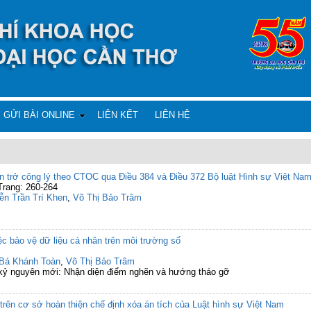
GỬI BÀI ONLINE
LIÊN KẾT
LIÊN HỆ
ản trở công lý theo CTOC qua Điều 384 và Điều 372 Bộ luật Hình sự Việt Na
Trang: 260-264
ễn Trần Trí Khen
,
Võ Thị Bảo Trâm
ệc bảo vệ dữ liệu cá nhân trên môi trường số
Bá Khánh Toàn
,
Võ Thị Bảo Trâm
g kỷ nguyên mới: Nhận diện điểm nghẽn và hướng tháo gỡ
trên cơ sở hoàn thiện chế định xóa án tích của Luật hình sự Việt Nam