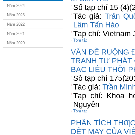
Số tạp chí 15 (4)
Năm 2024
Tác giả:
Trần Qu
Năm 2023
Lâm Tấn Hào
Năm 2022
Tạp chí: Vietnam 
Năm 2021
Tóm tắt
Năm 2020
VẤN ĐỀ RUỘNG 
TRANH TỰ PHÁT 
BẠC LIÊU THỜI 
Số tạp chí 175(20
Tác giả:
Trần Min
Tạp chí: Khoa h
Nguyên
Tóm tắt
PHÂN TÍCH THƢ
DỆT MAY CỦA VI