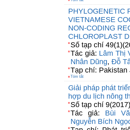
PHYLOGENETIC 
VIETNAMESE CO
NON-CODING REG
CHLOROPLAST 
Số tạp chí 49(1)(
Tác giả:
Lâm Thị 
Nhân Dũng
,
Đỗ T
Tạp chí: Pakistan
Tóm tắt
Giải pháp phát tri
hợp du lịch nông t
Số tạp chí 9(2017
Tác giả:
Bùi Vă
Nguyễn Bích Ngọ
Tạp chí: Phát tr