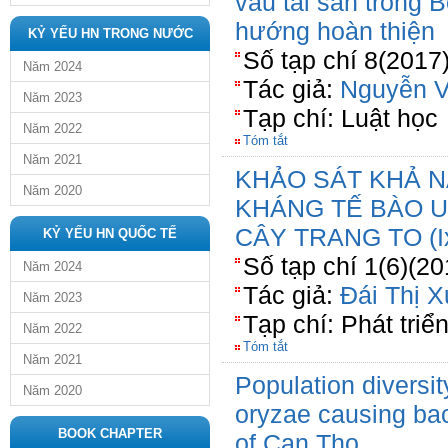
vau tài sản trong 
hướng hoàn thiện
KỶ YẾU HN TRONG NƯỚC
Số tạp chí 8(2017
Năm 2024
Tác giả:
Nguyễn V
Năm 2023
Tạp chí: Luật học
Năm 2022
Tóm tắt
Năm 2021
KHẢO SÁT KHẢ 
Năm 2020
KHÁNG TẾ BÀO U
CÂY TRANG TO (Ixo
KỶ YẾU HN QUỐC TẾ
Số tạp chí 1(6)(20
Năm 2024
Tác giả:
Đái Thị 
Năm 2023
Tạp chí: Phát triê
Năm 2022
Tóm tắt
Năm 2021
Population diversi
Năm 2020
oryzae causing bacte
BOOK CHAPTER
of Can Tho