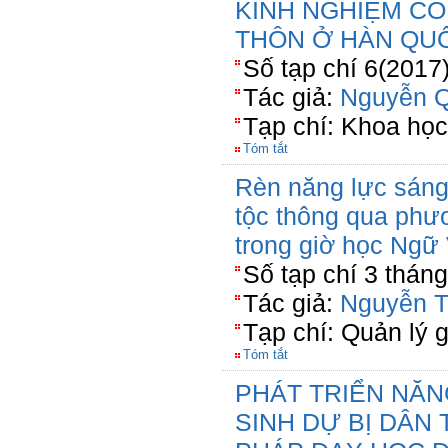
KINH NGHIỆM C
THÔN Ở HÀN QU
Số tạp chí 6(2017)
Tác giả:
Nguyễn Q
Tạp chí: Khoa họ
Tóm tắt
Rèn năng lực sáng
tộc thông qua phư
trong giờ học Ngữ
Số tạp chí 3 thán
Tác giả:
Nguyễn T
Tạp chí: Quản lý 
Tóm tắt
PHÁT TRIỂN NĂ
SINH DỰ BỊ DÂ