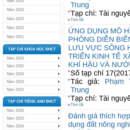
Năm 2025
Trung
Năm 2024
Tạp chí: Tài nguy
Năm 2023
Tóm tắt
Năm 2022
ỨNG DỤNG MÔ HÌ
Năm 2021
PHỎNG DIỄN BI
LƯU VỰC SÔNG 
TẠP CHÍ KHOA HỌC ĐHCT
TRIỂN KINH TẾ XÃ
Năm 2026
KHÍ HẬU VÀ NƯỚ
Năm 2025
Số tạp chí 17(201
Năm 2024
Tác giả:
Phạm 
Năm 2023
Trung
Năm 2022
Tạp chí: Tài nguy
TẠP CHÍ TIẾNG ANH ĐHCT
Tóm tắt
Năm 2026
Đánh giá thích hợp
Năm 2025
dụng đất nông ngh
Năm 2024