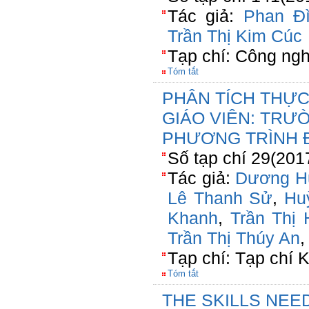
Tác giả:
Phan Đì
Trần Thị Kim Cúc
Tạp chí: Công ng
Tóm tắt
PHÂN TÍCH THỰ
GIÁO VIÊN: TRƯ
PHƯƠNG TRÌNH
Số tạp chí 29(201
Tác giả:
Dương H
Lê Thanh Sử
,
Hu
Khanh
,
Trần Thị 
Trần Thị Thúy An
Tạp chí: Tạp chí
Tóm tắt
THE SKILLS NEE