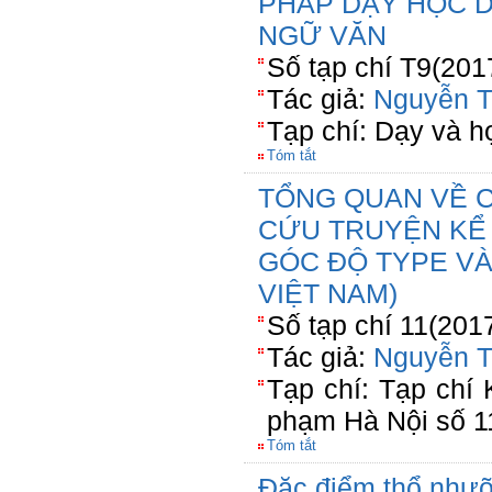
PHÁP DẠY HỌC 
NGỮ VĂN
Số tạp chí T9(201
Tác giả:
Nguyễn T
Tạp chí: Dạy và h
Tóm tắt
TỔNG QUAN VỀ 
CỨU TRUYỆN KỂ 
GÓC ĐỘ TYPE VÀ
VIỆT NAM)
Số tạp chí 11(201
Tác giả:
Nguyễn T
Tạp chí: Tạp chí
phạm Hà Nội số 1
Tóm tắt
Đặc điểm thổ nhưỡ