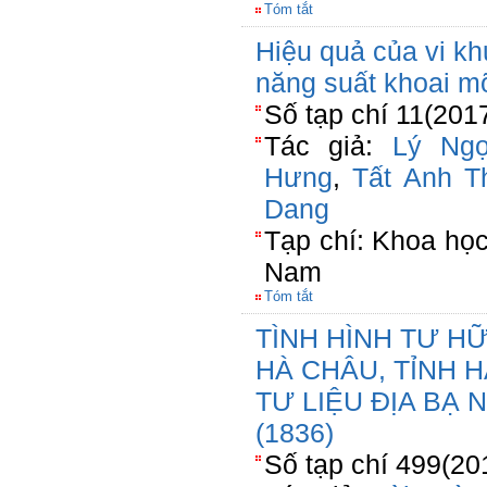
Tóm tắt
Hiệu quả của vi kh
năng suất khoai mỡ
Số tạp chí 11(201
Tác giả:
Lý Ng
Hưng
,
Tất Anh T
Dang
Tạp chí: Khoa họ
Nam
Tóm tắt
TÌNH HÌNH TƯ H
HÀ CHÂU, TỈNH 
TƯ LIỆU ĐỊA BẠ
(1836)
Số tạp chí 499(20