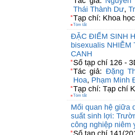
Tác giả:
Nguyễn 
Thái Thành Dư
,
T
Tạp chí: Khoa học
Tóm tắt
ĐẶC ĐIỂM SINH H
bisexualis NHIỄ
CANH
Số tạp chí 126 - 
Tác giả:
Đặng Th
Hoa
,
Phạm Minh 
Tạp chí: Tạp chí 
Tóm tắt
Mối quan hệ giữa q
suất sinh lợi: Trư
công nghiệp niêm 
Số tạp chí 141(20