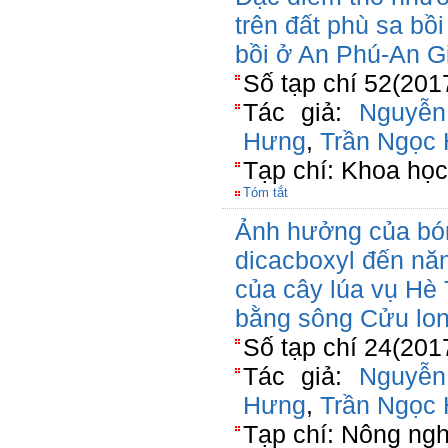
trên đất phù sa bồ
bồi ở An Phú-An G
Số tạp chí 52(201
Tác giả:
Nguyễ
Hưng
,
Trần Ngọc
Tạp chí: Khoa học
Tóm tắt
Ảnh hưởng của bón 
dicacboxyl đến nă
của cây lúa vụ Hè 
bằng sông Cửu lo
Số tạp chí 24(201
Tác giả:
Nguyễ
Hưng
,
Trần Ngọc
Tạp chí: Nông ngh