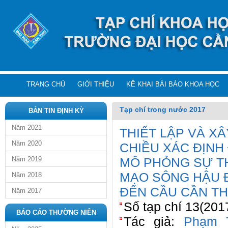
TRANG CHỦ
GIỚI THIỆU
KÊ KHAI BÀI BÁO KHOA HỌC
Tạp chí trong nước 2017
BẢN TIN ĐỊNH KỲ
Năm 2021
THIẾT LẬP VÀ X
Năm 2020
CHIỀU XÁC ĐỊNH
Năm 2019
MÔ PHỎNG SỰ TH
MẠO SÔNG HẬU 
Năm 2018
ĐẾN CẦU CẦN T
Năm 2017
Số tạp chí 13(201
BÁO CÁO THƯỜNG NIÊN
Tác giả:
Phạm 