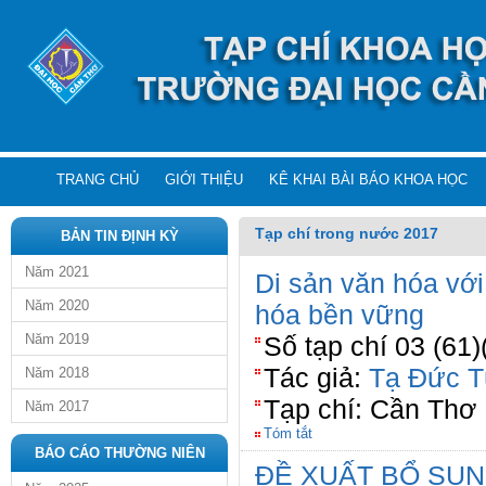
TRANG CHỦ
GIỚI THIỆU
KÊ KHAI BÀI BÁO KHOA HỌC
Tạp chí trong nước 2017
BẢN TIN ĐỊNH KỲ
Năm 2021
Di sản văn hóa với 
Năm 2020
hóa bền vững
Năm 2019
Số tạp chí 03 (61)
Tác giả:
Tạ Đức T
Năm 2018
Tạp chí: Cần Thơ
Năm 2017
Tóm tắt
BÁO CÁO THƯỜNG NIÊN
ĐỀ XUẤT BỔ SU