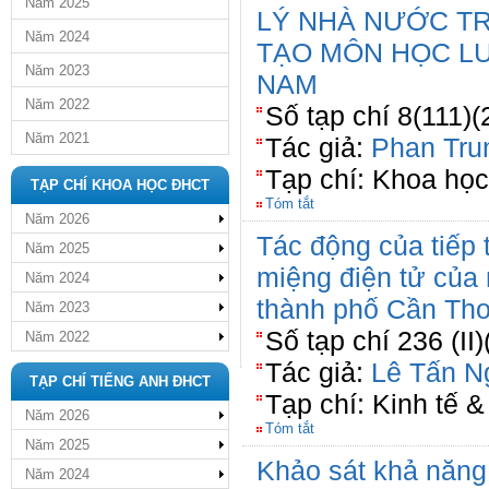
Năm 2025
LÝ NHÀ NƯỚC T
Năm 2024
TẠO MÔN HỌC LU
Năm 2023
NAM
Năm 2022
Số tạp chí 8(111)(
Năm 2021
Tác giả:
Phan Tru
Tạp chí: Khoa học
TẠP CHÍ KHOA HỌC ĐHCT
Tóm tắt
Năm 2026
Tác động của tiếp t
Năm 2025
miệng điện tử của 
Năm 2024
thành phố Cần Th
Năm 2023
Số tạp chí 236 (II
Năm 2022
Tác giả:
Lê Tấn N
TẠP CHÍ TIẾNG ANH ĐHCT
Tạp chí: Kinh tế &
Năm 2026
Tóm tắt
Năm 2025
Khảo sát khả năng 
Năm 2024