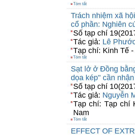
Tóm tắt
Trách nhiệm xã hộ
cổ phần: Nghiên c
Số tạp chí 19(201
Tác giả:
Lê Phướ
Tạp chí: Kinh Tế 
Tóm tắt
Sạt lở ở Đồng bằn
dọa kép" cần nhận
Số tạp chí 10(201
Tác giả:
Nguyễn 
Tạp chí: Tạp chí
Nam
Tóm tắt
EFFECT OF EXTR