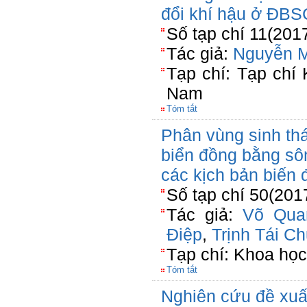
đổi khí hậu ở ĐBS
Số tạp chí 11(201
Tác giả:
Nguyễn 
Tạp chí: Tạp chí
Nam
Tóm tắt
Phân vùng sinh th
biển đồng bằng sô
các kịch bản biến 
Số tạp chí 50(201
Tác giả:
Võ Qua
Điệp
,
Trịnh Tái C
Tạp chí: Khoa học
Tóm tắt
Nghiên cứu đề xuất