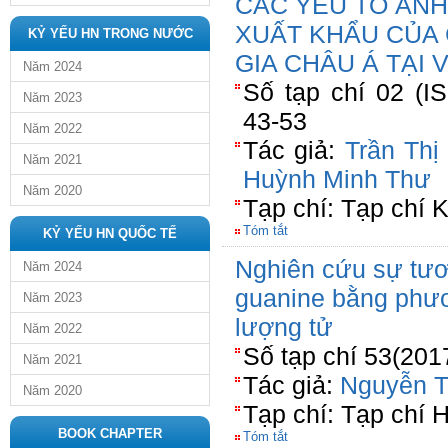
CÁC YẾU TỐ ẢN
XUẤT KHẨU CỦA
KỶ YẾU HN TRONG NƯỚC
GIA CHÂU Á TẠI 
Năm 2024
Số tạp chí 02 (I
Năm 2023
43-53
Năm 2022
Tác giả:
Trần Thị
Năm 2021
Huỳnh Minh Thư
Năm 2020
Tạp chí: Tạp chí 
Tóm tắt
KỶ YẾU HN QUỐC TẾ
Nghiên cứu sự tươn
Năm 2024
guanine bằng phươ
Năm 2023
lượng tử
Năm 2022
Số tạp chí 53(201
Năm 2021
Tác giả:
Nguyễn T
Năm 2020
Tạp chí: Tạp chí 
BOOK CHAPTER
Tóm tắt