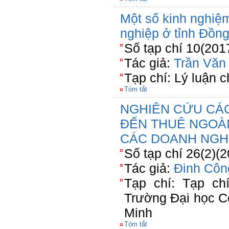
Một số kinh nghiệm
nghiệp ở tỉnh Đồn
Số tạp chí 10(201
Tác giả:
Trần Văn
Tạp chí: Lý luận ch
Tóm tắt
NGHIÊN CỨU CÁ
ĐẾN THUÊ NGOÀI
CÁC DOANH NGHI
Số tạp chí 26(2)(
Tác giả:
Đinh Côn
Tạp chí: Tạp ch
Trường Đại học C
Minh
Tóm tắt