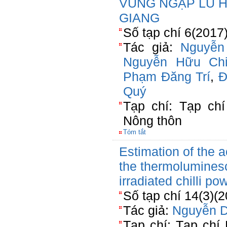
VÙNG NGẬP LŨ H
GIANG
Số tạp chí 6(2017
Tác giả:
Nguyễn
Nguyễn Hữu Ch
Phạm Đăng Trí
,
Đ
Quý
Tạp chí: Tạp chí
Nông thôn
Tóm tắt
Estimation of the a
the thermolumines
irradiated chilli po
Số tạp chí 14(3)(
Tác giả:
Nguyễn 
Tạp chí: Tạp chí