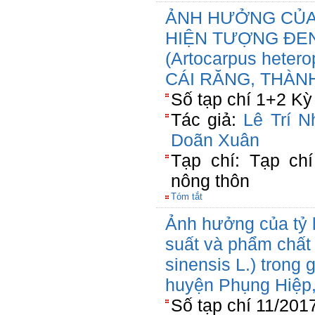
ẢNH HƯỞNG CỦA
HIỆN TƯỢNG ĐEN
(Artocarpus heter
CÁI RĂNG, THÀN
Số tạp chí 1+2 Kỳ
Tác giả:
Lê Trí N
Doãn Xuân
Tạp chí: Tạp chí
nông thôn
Tóm tắt
Ảnh hưởng của tỷ 
suất và phẩm chất 
sinensis L.) trong g
huyện Phụng Hiệp,
Số tạp chí 11/201