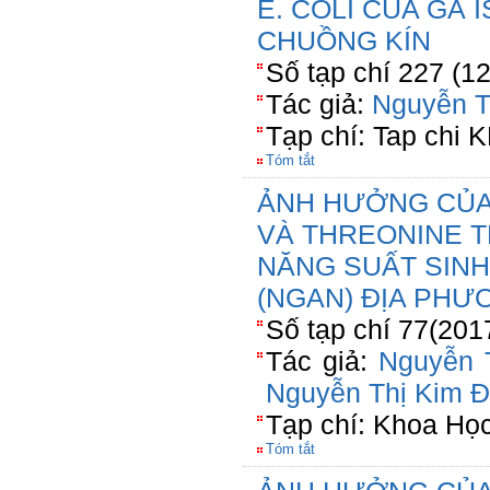
E. COLI CỦA GÀ
CHUỒNG KÍN
Số tạp chí 227 (1
Tác giả:
Nguyễn T
Tạp chí: Tap chi
Tóm tắt
ẢNH HƯỞNG CỦA
VÀ THREONINE 
NĂNG SUẤT SINH
(NGAN) ĐỊA PHƯ
Số tạp chí 77(201
Tác giả:
Nguyễn 
Nguyễn Thị Kim 
Tạp chí: Khoa Ho
Tóm tắt