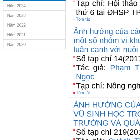
Tạp chí: Hội thảo
Năm 2024
thứ 6 tại ĐHSP T
Năm 2023
Tóm tắt
Năm 2022
Ảnh hưởng của các
Năm 2021
một số nhóm vi khu
Năm 2020
luân canh với nuôi
Số tạp chí 14(201
Tác giả:
Phạm T
Ngọc
Tạp chí: Nông ngh
Tóm tắt
ẢNH HƯỞNG CỦA
VŨ SINH HỌC TR
TRƯỞNG VÀ QUÀ
Số tạp chí 219(20