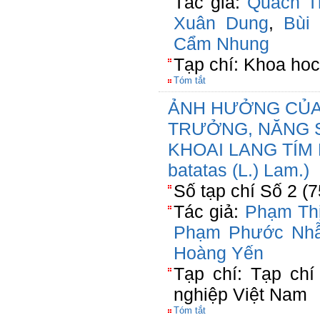
Tác giả:
Quách T
Xuân Dung
,
Bùi
Cẩm Nhung
Tạp chí: Khoa hoc
Tóm tắt
ẢNH HƯỞNG CỦA
TRƯỞNG, NĂNG 
KHOAI LANG TÍM 
batatas (L.) Lam.)
Số tạp chí Số 2 (
Tác giả:
Phạm Th
Phạm Phước Nh
Hoàng Yến
Tạp chí: Tạp ch
nghiệp Việt Nam
Tóm tắt