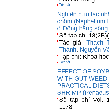
Tóm tắt
Nghiên cứu tác nh
chôm (Nephelium l
ở Đồng bằng sông
Số tạp chí 13(2B)
Tác giả:
Thạch 
Thành
,
Nguyễn V
Tạp chí: Khoa họ
Tóm tắt
EFFECT OF SOY
WITH GUT WEED 
PRACTICAL DIET
SHRIMP (Penaeu
Số tạp chí Vol. 
1178