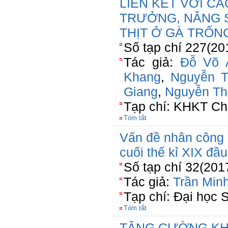
LIÊN KẾT VỚI CÁ
TRƯỞNG, NĂNG 
THỊT Ở GÀ TRỐN
Số tạp chí 227(20
Tác giả:
Đỗ Võ 
Khang
,
Nguyễn 
Giang
,
Nguyễn Th
Tạp chí: KHKT Ch
Tóm tắt
Vấn đề nhân công
cuối thế kỉ XIX đầu
Số tạp chí 32(201
Tác giả:
Trần Min
Tạp chí: Đại học 
Tóm tắt
TĂNG CƯỜNG KH