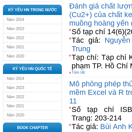
Đánh giá chất lượ
KỶ YẾU HN TRONG NƯỚC
(Cu2+) của chất keo
Năm 2024
muồng hoàng yến 
Năm 2023
Số tạp chí 14(6)(2
Năm 2022
Tác giả:
Nguyễn
Trung
Năm 2021
Tạp chí: Tạp chí
Năm 2020
phạm TP. Hồ Chí 
KỶ YẾU HN QUỐC TẾ
Tóm tắt
Năm 2024
Mô phỏng phép th
Năm 2023
mềm Excel và R tr
Năm 2022
11
Năm 2021
Số tạp chí ISBN
Năm 2020
Trang: 203-214
Tác giả:
Bùi Anh K
BOOK CHAPTER