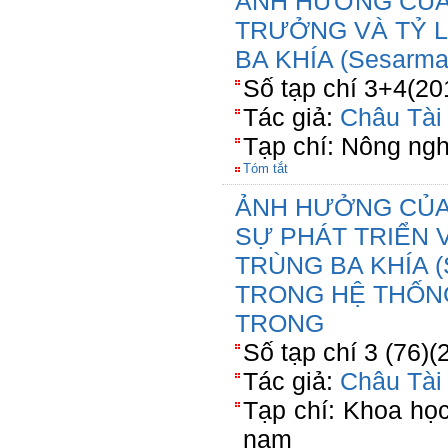
ẢNH HƯỞNG CỦA
TRƯỞNG VÀ TỶ 
BA KHÍA (Sesarma 
Số tạp chí 3+4(20
Tác giả:
Châu Tài
Tạp chí: Nông ngh
Tóm tắt
ẢNH HƯỞNG CỦA 
SỰ PHÁT TRIỂN 
TRÙNG BA KHÍA (
TRONG HỆ THỐN
TRONG
Số tạp chí 3 (76)(
Tác giả:
Châu Tài
Tạp chí: Khoa họ
nam