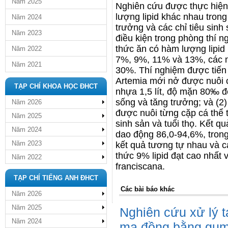
Năm 2025
Nghiên cứu được thực hiệ
lượng lipid khác nhau trong 
Năm 2024
trưởng và các chỉ tiêu sinh
Năm 2023
điều kiện trong phòng thí
thức ăn có hàm lượng lipid 
Năm 2022
7%, 9%, 11% và 13%, các n
Năm 2021
30%. Thí nghiệm được tiến 
Artemia mới nở được nuôi c
TẠP CHÍ KHOA HỌC ĐHCT
nhựa 1,5 lít, độ mặn 80‰ đế
sống và tăng trưởng; và (2
Năm 2026
được nuôi từng cặp cá thể t
Năm 2025
sinh sản và tuổi thọ. Kết q
Năm 2024
dao động 86,0-94,6%, trong
Năm 2023
kết quả tương tự nhau và c
thức 9% lipid đạt cao nhất 
Năm 2022
franciscana.
TẠP CHÍ TIẾNG ANH ĐHCT
Các bài báo khác
Năm 2026
Năm 2025
Nghiên cứu xử lý t
Năm 2024
mạ đồng bằng gum