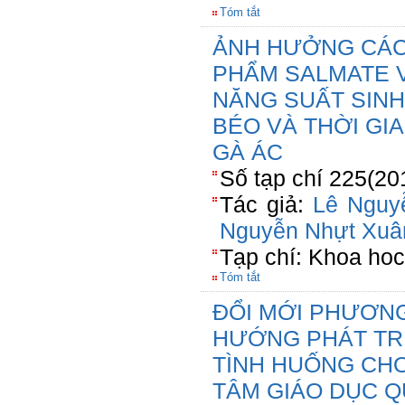
Tóm tắt
ẢNH HƯỞNG CÁC
PHẨM SALMATE V
NĂNG SUẤT SINH
BÉO VÀ THỜI GI
GÀ ÁC
Số tạp chí 225(20
Tác giả:
Lê Nguy
Nguyễn Nhựt Xuâ
Tạp chí: Khoa hoc
Tóm tắt
ĐỔI MỚI PHƯƠN
HƯỚNG PHÁT TRI
TÌNH HUỐNG CHO
TÂM GIÁO DỤC Q