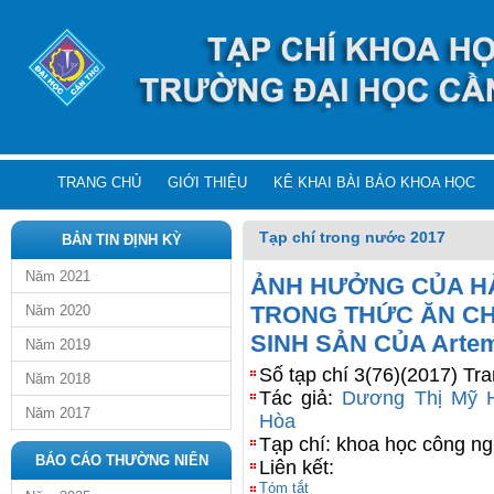
TRANG CHỦ
GIỚI THIỆU
KÊ KHAI BÀI BÁO KHOA HỌC
Tạp chí trong nước 2017
BẢN TIN ĐỊNH KỲ
Năm 2021
ẢNH HƯỞNG CỦA H
TRONG THỨC ĂN CH
Năm 2020
SINH SẢN CỦA Artem
Năm 2019
Số tạp chí 3(76)(2017) Tr
Năm 2018
Tác giả:
Dương Thị Mỹ 
Năm 2017
Hòa
Tạp chí: khoa học công n
BÁO CÁO THƯỜNG NIÊN
Liên kết:
Tóm tắt