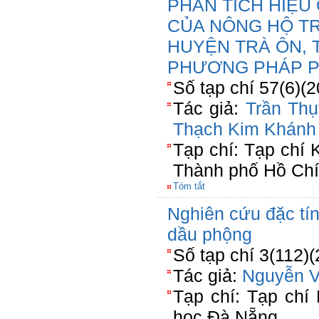
PHÂN TÍCH HIỆU
CỦA NÔNG HỘ T
HUYỆN TRÀ ÔN, 
PHƯƠNG PHÁP P
Số tạp chí 57(6)(
Tác giả:
Trần Thụ
Thạch Kim Khánh
Tạp chí: Tạp chí
Thành phố Hồ Chí
Tóm tắt
Nghiên cứu đặc tí
dầu phộng
Số tạp chí 3(112)
Tác giả:
Nguyễn 
Tạp chí: Tạp chí
học Đà Nẵng