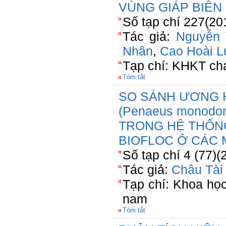
VÙNG GIÁP BIÊN 
Số tạp chí 227(20
Tác giả:
Nguyễn
Nhân
,
Cao Hoài L
Tạp chí: KHKT ch
Tóm tắt
SO SÁNH ƯƠNG 
(Penaeus monodo
TRONG HỆ THỐN
BIOFLOC Ở CÁC 
Số tạp chí 4 (77)(
Tác giả:
Châu Tài
Tạp chí: Khoa họ
nam
Tóm tắt