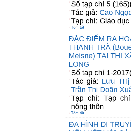
Số tạp chí 5 (165)
Tác giả:
Cao Ngọ
Tạp chí: Giáo dục 
Tóm tắt
ĐẶC ĐIỂM RA HO
THANH TRÀ (Bouea 
Meisne) TẠI THỊ 
LONG
Số tạp chí 1-2017
Tác giả:
Lưu THị
Trần Thị Doãn Xu
Tạp chí: Tạp chí
nông thôn
Tóm tắt
ĐA HÌNH DI TRUY