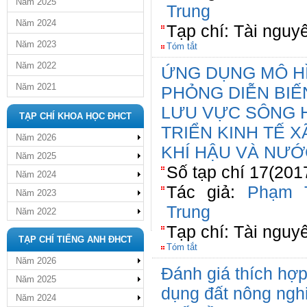
Năm 2025
Trung
Năm 2024
Tạp chí: Tài nguy
Năm 2023
Tóm tắt
Năm 2022
ỨNG DỤNG MÔ HÌ
Năm 2021
PHỎNG DIỄN BI
LƯU VỰC SÔNG 
TẠP CHÍ KHOA HỌC ĐHCT
TRIỂN KINH TẾ XÃ
Năm 2026
KHÍ HẬU VÀ NƯỚ
Năm 2025
Số tạp chí 17(201
Năm 2024
Tác giả:
Phạm 
Năm 2023
Trung
Năm 2022
Tạp chí: Tài nguy
TẠP CHÍ TIẾNG ANH ĐHCT
Tóm tắt
Năm 2026
Đánh giá thích hợp
Năm 2025
dụng đất nông ngh
Năm 2024