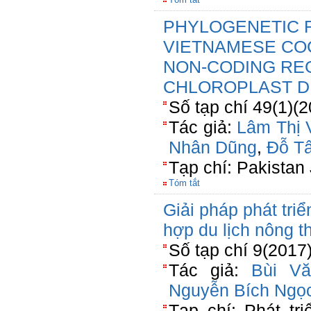
PHYLOGENETIC 
VIETNAMESE CO
NON-CODING REG
CHLOROPLAST 
Số tạp chí 49(1)(
Tác giả:
Lâm Thị 
Nhân Dũng
,
Đỗ T
Tạp chí: Pakistan
Tóm tắt
Giải pháp phát tri
hợp du lịch nông t
Số tạp chí 9(2017
Tác giả:
Bùi Vă
Nguyễn Bích Ngọ
Tạp chí: Phát tr