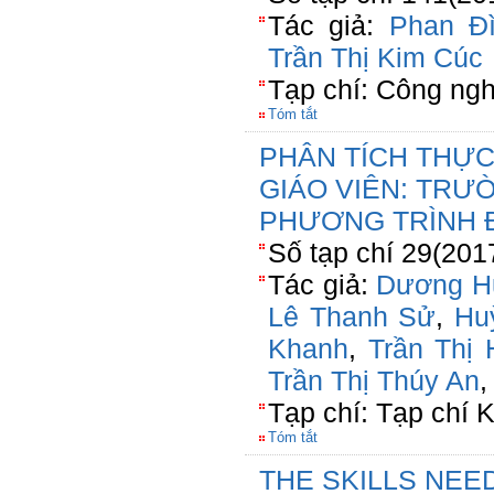
Tác giả:
Phan Đì
Trần Thị Kim Cúc
Tạp chí: Công ng
Tóm tắt
PHÂN TÍCH THỰ
GIÁO VIÊN: TRƯ
PHƯƠNG TRÌNH
Số tạp chí 29(201
Tác giả:
Dương H
Lê Thanh Sử
,
Hu
Khanh
,
Trần Thị 
Trần Thị Thúy An
Tạp chí: Tạp chí
Tóm tắt
THE SKILLS NEE