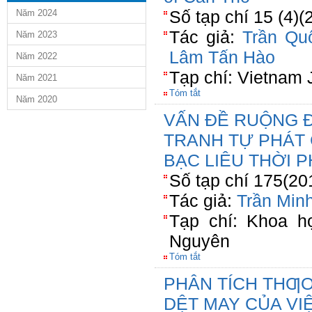
Số tạp chí 15 (4)
Năm 2024
Tác giả:
Trần Qu
Năm 2023
Lâm Tấn Hào
Năm 2022
Tạp chí: Vietnam 
Năm 2021
Tóm tắt
Năm 2020
VẤN ĐỀ RUỘNG 
TRANH TỰ PHÁT 
BẠC LIÊU THỜI 
Số tạp chí 175(20
Tác giả:
Trần Min
Tạp chí: Khoa h
Nguyên
Tóm tắt
PHÂN TÍCH THƢ
DỆT MAY CỦA VI