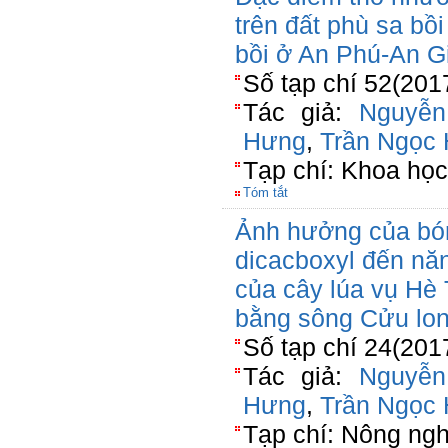
trên đất phù sa bồ
bồi ở An Phú-An G
Số tạp chí 52(201
Tác giả:
Nguyễ
Hưng
,
Trần Ngọc
Tạp chí: Khoa học
Tóm tắt
Ảnh hưởng của bón 
dicacboxyl đến nă
của cây lúa vụ Hè 
bằng sông Cửu lo
Số tạp chí 24(201
Tác giả:
Nguyễ
Hưng
,
Trần Ngọc
Tạp chí: Nông ngh