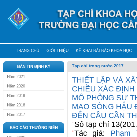
TRANG CHỦ
GIỚI THIỆU
KÊ KHAI BÀI BÁO KHOA HỌC
Tạp chí trong nước 2017
BẢN TIN ĐỊNH KỲ
Năm 2021
THIẾT LẬP VÀ X
Năm 2020
CHIỀU XÁC ĐỊNH
Năm 2019
MÔ PHỎNG SỰ TH
MẠO SÔNG HẬU 
Năm 2018
ĐẾN CẦU CẦN T
Năm 2017
Số tạp chí 13(201
BÁO CÁO THƯỜNG NIÊN
Tác giả:
Phạm 