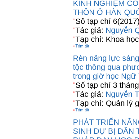
KINH NGHIỆM C
THÔN Ở HÀN QU
Số tạp chí 6(2017)
Tác giả:
Nguyễn Q
Tạp chí: Khoa họ
Tóm tắt
Rèn năng lực sáng
tộc thông qua phư
trong giờ học Ngữ
Số tạp chí 3 thán
Tác giả:
Nguyễn T
Tạp chí: Quản lý 
Tóm tắt
PHÁT TRIỂN NĂ
SINH DỰ BỊ DÂ