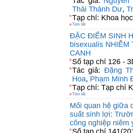
Tác giả:
Nguyễn 
Thái Thành Dư
,
T
Tạp chí: Khoa học
Tóm tắt
ĐẶC ĐIỂM SINH H
bisexualis NHIỄ
CANH
Số tạp chí 126 - 
Tác giả:
Đặng Th
Hoa
,
Phạm Minh 
Tạp chí: Tạp chí 
Tóm tắt
Mối quan hệ giữa q
suất sinh lợi: Trư
công nghiệp niêm 
Số tạp chí 141(20