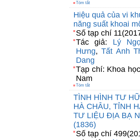
Tóm tắt
Hiệu quả của vi kh
năng suất khoai mỡ
Số tạp chí 11(201
Tác giả:
Lý Ng
Hưng
,
Tất Anh T
Dang
Tạp chí: Khoa họ
Nam
Tóm tắt
TÌNH HÌNH TƯ H
HÀ CHÂU, TỈNH 
TƯ LIỆU ĐỊA BẠ
(1836)
Số tạp chí 499(20