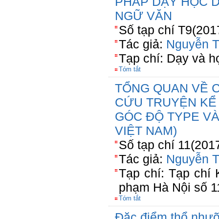
PHÁP DẠY HỌC 
NGỮ VĂN
Số tạp chí T9(201
Tác giả:
Nguyễn T
Tạp chí: Dạy và h
Tóm tắt
TỔNG QUAN VỀ 
CỨU TRUYỆN KỂ 
GÓC ĐỘ TYPE VÀ
VIỆT NAM)
Số tạp chí 11(201
Tác giả:
Nguyễn T
Tạp chí: Tạp chí
phạm Hà Nội số 1
Tóm tắt
Đặc điểm thổ nhưỡ