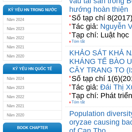
vau tài sản trong 
hướng hoàn thiện
KỶ YẾU HN TRONG NƯỚC
Số tạp chí 8(2017
Năm 2024
Tác giả:
Nguyễn V
Năm 2023
Tạp chí: Luật học
Năm 2022
Tóm tắt
Năm 2021
KHẢO SÁT KHẢ 
Năm 2020
KHÁNG TẾ BÀO U
CÂY TRANG TO (Ixo
KỶ YẾU HN QUỐC TẾ
Số tạp chí 1(6)(20
Năm 2024
Tác giả:
Đái Thị 
Năm 2023
Tạp chí: Phát triê
Năm 2022
Tóm tắt
Năm 2021
Population diversi
Năm 2020
oryzae causing bacte
BOOK CHAPTER
of Can Tho