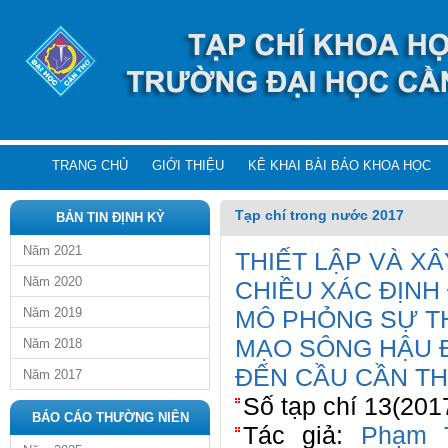
TRANG CHỦ
GIỚI THIỆU
KÊ KHAI BÀI BÁO KHOA HỌC
Tạp chí trong nước 2017
BẢN TIN ĐỊNH KỲ
Năm 2021
THIẾT LẬP VÀ X
Năm 2020
CHIỀU XÁC ĐỊNH
Năm 2019
MÔ PHỎNG SỰ TH
MẠO SÔNG HẬU 
Năm 2018
ĐẾN CẦU CẦN T
Năm 2017
Số tạp chí 13(201
BÁO CÁO THƯỜNG NIÊN
Tác giả:
Phạm 