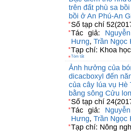
trên đất phù sa bồ
bồi ở An Phú-An G
Số tạp chí 52(201
Tác giả:
Nguyễ
Hưng
,
Trần Ngọc
Tạp chí: Khoa học
Tóm tắt
Ảnh hưởng của bón 
dicacboxyl đến nă
của cây lúa vụ Hè 
bằng sông Cửu lo
Số tạp chí 24(201
Tác giả:
Nguyễ
Hưng
,
Trần Ngọc
Tạp chí: Nông ngh