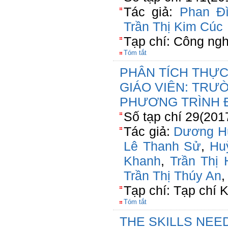
Tác giả:
Phan Đì
Trần Thị Kim Cúc
Tạp chí: Công ng
Tóm tắt
PHÂN TÍCH THỰ
GIÁO VIÊN: TRƯ
PHƯƠNG TRÌNH
Số tạp chí 29(201
Tác giả:
Dương H
Lê Thanh Sử
,
Hu
Khanh
,
Trần Thị 
Trần Thị Thúy An
Tạp chí: Tạp chí
Tóm tắt
THE SKILLS NEE