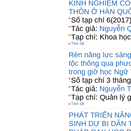
KINH NGHIỆM C
THÔN Ở HÀN QU
Số tạp chí 6(2017)
Tác giả:
Nguyễn Q
Tạp chí: Khoa họ
Tóm tắt
Rèn năng lực sáng
tộc thông qua phư
trong giờ học Ngữ
Số tạp chí 3 thán
Tác giả:
Nguyễn T
Tạp chí: Quản lý 
Tóm tắt
PHÁT TRIỂN NĂ
SINH DỰ BỊ DÂ