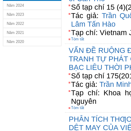
Số tạp chí 15 (4)
Năm 2024
Tác giả:
Trần Qu
Năm 2023
Lâm Tấn Hào
Năm 2022
Tạp chí: Vietnam 
Năm 2021
Tóm tắt
Năm 2020
VẤN ĐỀ RUỘNG 
TRANH TỰ PHÁT 
BẠC LIÊU THỜI 
Số tạp chí 175(20
Tác giả:
Trần Min
Tạp chí: Khoa h
Nguyên
Tóm tắt
PHÂN TÍCH THƢ
DỆT MAY CỦA VI