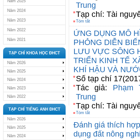
Năm 2025
Trung
Năm 2024
Tạp chí: Tài nguy
Năm 2023
Tóm tắt
Năm 2022
ỨNG DỤNG MÔ HÌ
Năm 2021
PHỎNG DIỄN BI
LƯU VỰC SÔNG 
TẠP CHÍ KHOA HỌC ĐHCT
TRIỂN KINH TẾ XÃ
Năm 2026
KHÍ HẬU VÀ NƯỚ
Năm 2025
Số tạp chí 17(201
Năm 2024
Tác giả:
Phạm 
Năm 2023
Trung
Năm 2022
Tạp chí: Tài nguy
TẠP CHÍ TIẾNG ANH ĐHCT
Tóm tắt
Năm 2026
Đánh giá thích hợp
Năm 2025
dụng đất nông ngh
Năm 2024