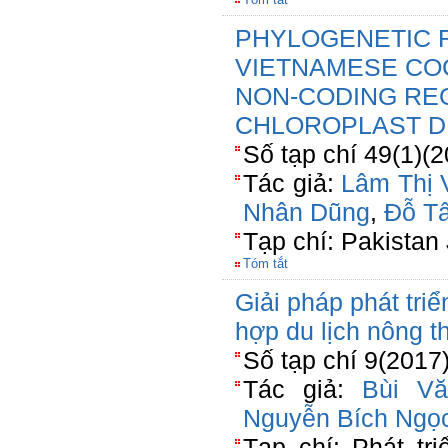
PHYLOGENETIC 
VIETNAMESE CO
NON-CODING REG
CHLOROPLAST 
Số tạp chí 49(1)(
Tác giả:
Lâm Thị 
Nhân Dũng
,
Đỗ T
Tạp chí: Pakistan
Tóm tắt
Giải pháp phát tri
hợp du lịch nông t
Số tạp chí 9(2017
Tác giả:
Bùi Vă
Nguyễn Bích Ngọ
Tạp chí: Phát tr