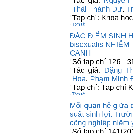
Tác giả:
Nguyễn 
Thái Thành Dư
,
T
Tạp chí: Khoa học
Tóm tắt
ĐẶC ĐIỂM SINH H
bisexualis NHIỄ
CANH
Số tạp chí 126 - 
Tác giả:
Đặng Th
Hoa
,
Phạm Minh 
Tạp chí: Tạp chí 
Tóm tắt
Mối quan hệ giữa q
suất sinh lợi: Trư
công nghiệp niêm 
Số tạp chí 141(20