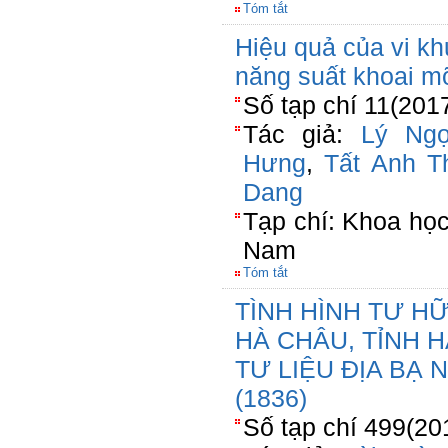
Tóm tắt
Hiệu quả của vi kh
năng suất khoai mỡ
Số tạp chí 11(201
Tác giả:
Lý Ng
Hưng
,
Tất Anh T
Dang
Tạp chí: Khoa họ
Nam
Tóm tắt
TÌNH HÌNH TƯ H
HÀ CHÂU, TỈNH 
TƯ LIỆU ĐỊA BẠ
(1836)
Số tạp chí 499(20