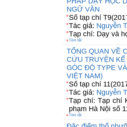
PHÁP DẠY HỌC 
NGỮ VĂN
Số tạp chí T9(201
Tác giả:
Nguyễn T
Tạp chí: Dạy và h
Tóm tắt
TỔNG QUAN VỀ 
CỨU TRUYỆN KỂ 
GÓC ĐỘ TYPE VÀ
VIỆT NAM)
Số tạp chí 11(201
Tác giả:
Nguyễn T
Tạp chí: Tạp chí
phạm Hà Nội số 1
Tóm tắt
Đặc điểm thổ nhưỡ