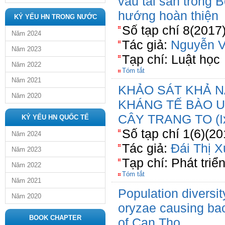
vau tài sản trong 
hướng hoàn thiện
KỶ YẾU HN TRONG NƯỚC
Số tạp chí 8(2017
Năm 2024
Tác giả:
Nguyễn V
Năm 2023
Tạp chí: Luật học
Năm 2022
Tóm tắt
Năm 2021
KHẢO SÁT KHẢ 
Năm 2020
KHÁNG TẾ BÀO U
CÂY TRANG TO (Ixo
KỶ YẾU HN QUỐC TẾ
Số tạp chí 1(6)(20
Năm 2024
Tác giả:
Đái Thị 
Năm 2023
Tạp chí: Phát triê
Năm 2022
Tóm tắt
Năm 2021
Population diversi
Năm 2020
oryzae causing bacte
BOOK CHAPTER
of Can Tho