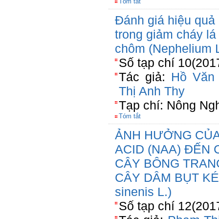
Tóm tắt
Đánh giá hiệu quả
trong giảm cháy lá
chôm (Nephelium 
Số tạp chí 10(201
Tác giả:
Hồ Văn 
Thị Anh Thy
Tạp chí: Nông Ng
Tóm tắt
ẢNH HƯỞNG CỦA
ACID (NAA) ĐẾN
CÂY BÔNG TRANG Đ
CÂY DÂM BỤT KÉP
sinenis L.)
Số tạp chí 12(201