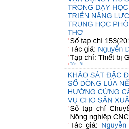
TRONG DẠY HỌC
TRIỂN NĂNG LỰC
TRUNG HỌC PHỔ
THƠ
Số tạp chí 153(20
Tác giả:
Nguyễn 
Tạp chí: Thiết bị 
Tóm tắt
KHẢO SÁT ĐẶC 
SỐ DÒNG LÚA N
HƯỚNG CỨNG CÂ
VỤ CHO SẢN XUÂ
Số tạp chí Chuy
Nông nghiệp CNC(
Tác giả:
Nguyễn