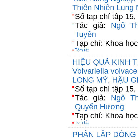
Thiên Nhiên Lung
Số tạp chí tập 15
Tác giả:
Ngô Th
Tuyền
Tạp chí: Khoa họ
Tóm tắt
HIỆU QUẢ KINH 
Volvariella volv
LONG MỸ, HẬU G
Số tạp chí tập 15,
Tác giả:
Ngô Th
Quyến Hương
Tạp chí: Khoa họ
Tóm tắt
PHÂN LẬP DÒNG 