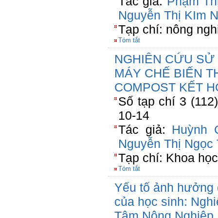
Tác giả:
Phạm Th
Nguyễn Thị KIm 
Tạp chí: nông ngh
Tóm tắt
NGHIÊN CỨU SỬ 
MÁY CHẾ BIẾN T
COMPOST KẾT HỢ
Số tạp chí 3 (112
10-14
Tác giả:
Huỳnh 
Nguyễn Thị Ngọc 
Tạp chí: Khoa họ
Tóm tắt
Yếu tố ảnh hưởng 
của học sinh: Nghi
Tâm Nông Nghiệp 