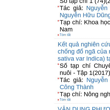
Số tạp chí 1 (74)
Tác giả:
Nguyễn
Nguyễn Hữu Dũn
Tạp chí: Khoa học
Nam
Tóm tắt
Kết quả nghiên cứ
chống đổ ngã của 
sativa var Indica) 
Số tạp chí Chuy
nuôi - Tập 1(2017
Tác giả:
Nguyễn
Công Thành
Tạp chí: Nông ngh
Tóm tắt
VẬN DỤNG PHƯ