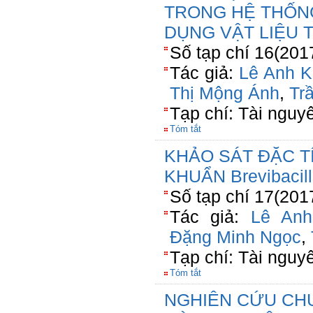
TRONG HỆ THỐNG
DỤNG VẬT LIỆU 
Số tạp chí 16(201
Tác giả:
Lê Anh K
Thị Mộng Ánh
,
Tr
Tạp chí: Tài nguy
Tóm tắt
KHẢO SÁT ĐẶC T
KHUẨN Brevibacill
Số tạp chí 17(201
Tác giả:
Lê An
Đặng Minh Ngọc
,
Tạp chí: Tài nguy
Tóm tắt
NGHIÊN CỨU CHU