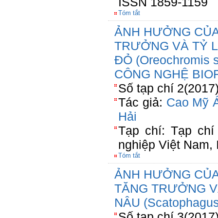
ISSN 1859-1159
Tóm tắt
ẢNH HƯỞNG CỦA
TRƯỞNG VÀ TỶ L
ĐỎ (Oreochromis
CÔNG NGHỆ BIO
Số tạp chí 2(2017
Tác giả:
Cao Mỹ 
Hải
Tạp chí: Tạp ch
nghiệp Việt Nam,
Tóm tắt
ẢNH HƯỞNG CỦA
TĂNG TRƯỞNG V
NÂU (Scatophagus
Số tạp chí 3(2017