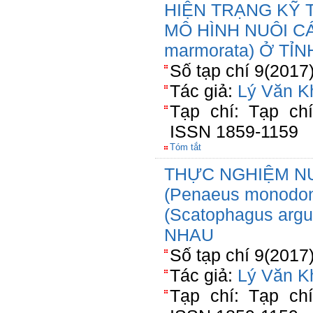
HIỆN TRẠNG KỸ 
MÔ HÌNH NUÔI CÁ 
marmorata) Ở TỈ
Số tạp chí 9(2017
Tác giả:
Lý Văn K
Tạp chí: Tạp ch
ISSN 1859-1159
Tóm tắt
THỰC NGHIỆM N
(Penaeus monodo
(Scatophagus ar
NHAU
Số tạp chí 9(2017
Tác giả:
Lý Văn K
Tạp chí: Tạp ch