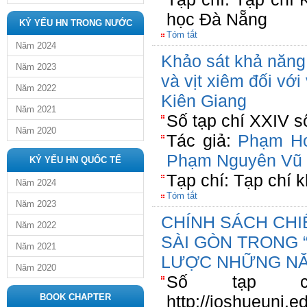
học Đà Nẵng
KỶ YẾU HN TRONG NƯỚC
Tóm tắt
Năm 2024
Khảo sát khả năng 
Năm 2023
và vịt xiêm đối với
Năm 2022
Kiên Giang
Năm 2021
Số tạp chí XXIV s
Năm 2020
Tác giả:
Phạm H
Phạm Nguyên Vũ
KỶ YẾU HN QUỐC TẾ
Tạp chí: Tạp chí k
Năm 2024
Tóm tắt
Năm 2023
CHÍNH SÁCH CHI
Năm 2022
SÀI GÒN TRONG 
Năm 2021
LƯỢC NHỮNG NĂM
Năm 2020
Số tạp chí
BOOK CHAPTER
http://joshueuni.