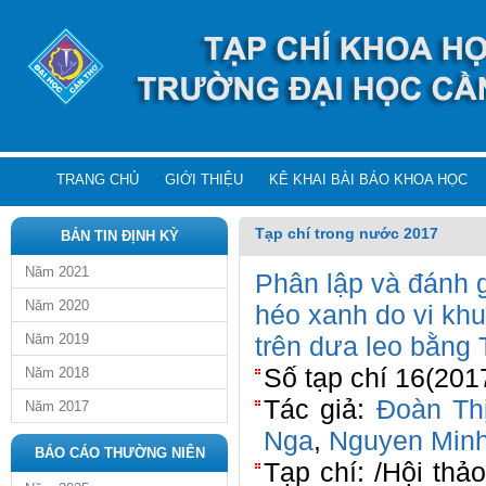
TRANG CHỦ
GIỚI THIỆU
KÊ KHAI BÀI BÁO KHOA HỌC
Tạp chí trong nước 2017
BẢN TIN ĐỊNH KỲ
Năm 2021
Phân lập và đánh g
Năm 2020
héo xanh do vi kh
Năm 2019
trên dưa leo bằng
Số tạp chí 16(201
Năm 2018
Tác giả:
Đoàn Thị
Năm 2017
Nga
,
Nguyen Min
BÁO CÁO THƯỜNG NIÊN
Tạp chí: /Hội thả