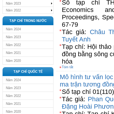
Số tạp chí T
Năm 2023
Economics an
Năm 2022
Proceedings, Spe
TẠP CHÍ TRONG NƯỚC
67-79
Năm 2024
Tác giả:
Châu T
Năm 2023
Tuyết Anh
Năm 2022
Tạp chí: Hội thảo 
đồng bằng sông cử
Năm 2021
hóa
Năm 2020
Tóm tắt
TẠP CHÍ QUỐC TẾ
Mô hình tư vấn lọc
Năm 2024
ma trận tương đồ
Năm 2023
Số tạp chí 01(110
Năm 2022
Tác giả:
Phan Qu
Năm 2021
Đặng Hoài Phươn
Năm 2020
Tạp chí: Tạp chí