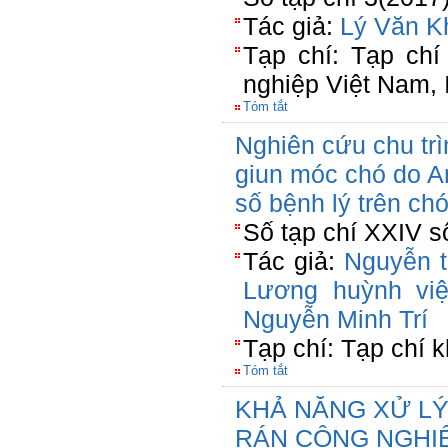
Tác giả:
Lý Văn K
Tạp chí: Tạp ch
nghiệp Việt Nam,
Tóm tắt
Nghiên cứu chu trìn
giun móc chó do A
số bệnh lý trên c
Số tạp chí XXIV s
Tác giả:
Nguyễn t
Lương huỳnh việ
Nguyễn Minh Trí
Tạp chí: Tạp chí k
Tóm tắt
KHẢ NĂNG XỬ LÝ
RÁN CÔNG NGHIỆ