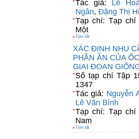
Tác giả:
Lê Hoà
Ngân
,
Đặng Thị H
Tạp chí: Tạp ch
Một
Tóm tắt
XÁC ĐỊNH NHU C
PHẦN ĂN CỦA ỐC 
GIAI ĐOẠN GIỐN
Số tạp chí Tập 1
1347
Tác giả:
Nguyễn 
Lê Văn Bình
Tạp chí: Tạp chí
Nam
Tóm tắt