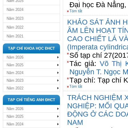
Năm 2025
Đại học Đà Nẳng,
Năm 2024
Tóm tắt
Năm 2023
KHẢO SÁT ẢNH 
Năm 2022
ÂM LÊN HOẠT TÍ
Năm 2021
CAO CHIẾT LÁ V
(Imperata cylindric
TẠP CHÍ KHOA HỌC ĐHCT
Số tạp chí 27(201
Năm 2026
Tác giả:
Võ Thị 
Năm 2025
Nguyễn T. Ngọc M
Năm 2024
Tạp chí: Tạp chí
Năm 2023
Tóm tắt
Năm 2022
TRÁCH NGHIỆM X
TẠP CHÍ TIẾNG ANH ĐHCT
NGHIỆP: MỐI QU
Năm 2026
ĐỘNG Ở CÁC DOA
Năm 2025
NAM
Năm 2024