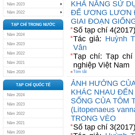
KHẢ NĂNG SỬ DỤ
Năm 2023
ĐỂ ƯƠNG LƯƠN ĐỒ
Năm 2022
GIAI ĐOẠN GIỐN
TẠP CHÍ TRONG NƯỚC
Số tạp chí 4(2017
Năm 2024
Tác giả:
Huỳnh T
Năm 2023
Vân
Năm 2022
Tạp chí: Tạp ch
Năm 2021
nghiệp Việt Nam
Tóm tắt
Năm 2020
ẢNH HƯỞNG CỦA
TẠP CHÍ QUỐC TẾ
KHÁC NHAU ĐẾN
Năm 2024
SỐNG CỦA TÔM 
Năm 2023
(Litopenaeus va
Năm 2022
TRONG VÈO
Năm 2021
Số tạp chí 3(2017
Năm 2020