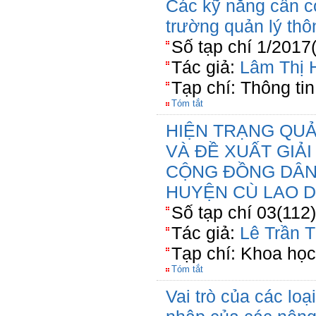
Các kỹ năng cần c
trường quản lý thôn
Số tạp chí 1/2017
Tác giả:
Lâm Thị
Tạp chí: Thông tin
Tóm tắt
HIỆN TRẠNG QUẢ
VÀ ĐỀ XUẤT GIẢ
CỘNG ĐỒNG DÂN
HUYỆN CÙ LAO D
Số tạp chí 03(112
Tác giả:
Lê Trần 
Tạp chí: Khoa họ
Tóm tắt
Vai trò của các loạ