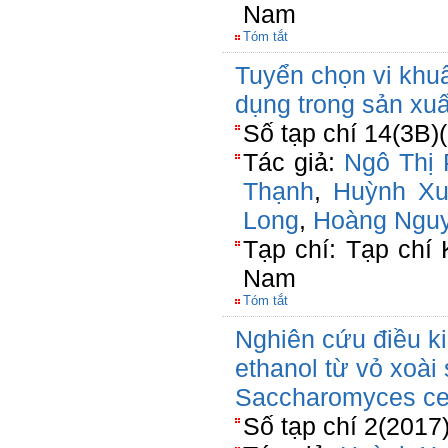
Nam
Tóm tắt
Tuyển chọn vi khuẩ
dụng trong sản xuất
Số tạp chí 14(3B)
Tác giả:
Ngô Thị
Thạnh
,
Huỳnh Xu
Long
,
Hoàng Nguy
Tạp chí: Tạp chí
Nam
Tóm tắt
Nghiên cứu điều k
ethanol từ vỏ xoà
Saccharomyces ce
Số tạp chí 2(2017