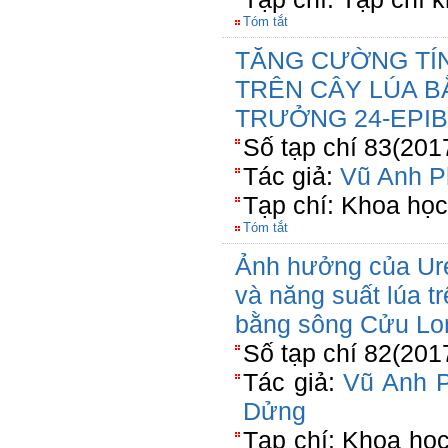
Tóm tắt
TĂNG CƯỜNG TÍ
TRÊN CÂY LÚA B
TRƯỞNG 24-EPI
Số tạp chí 83(201
Tác giả:
Vũ Anh P
Tạp chí: Khoa họ
Tóm tắt
Ảnh hưởng của Ure
và năng suất lúa t
bằng sông Cửu Lo
Số tạp chí 82(201
Tác giả:
Vũ Anh 
Dửng
Tạp chí: Khoa họ