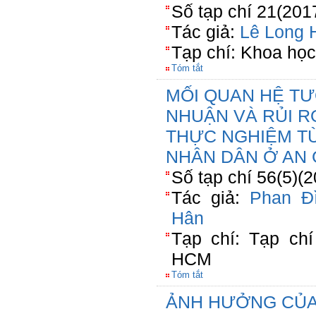
Số tạp chí 21(201
Tác giả:
Lê Long 
Tạp chí: Khoa họ
Tóm tắt
MỐI QUAN HỆ TƯ
NHUẬN VÀ RỦI R
THỰC NGHIỆM TỪ
NHÂN DÂN Ở AN 
Số tạp chí 56(5)(
Tác giả:
Phan Đ
Hân
Tạp chí: Tạp ch
HCM
Tóm tắt
ẢNH HƯỞNG CỦA