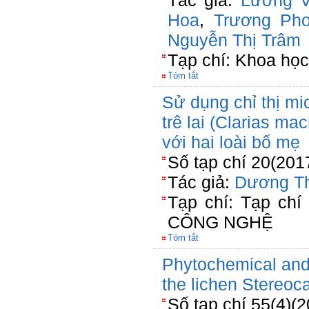
Tác giả:
Lương V
Hoa
,
Trương Ph
Nguyễn Thị Trâm
Tạp chí: Khoa họ
Tóm tắt
Sử dụng chỉ thị mic
trê lai (Clarias ma
với hai loài bố mẹ
Số tạp chí 20(201
Tác giả:
Dương T
Tạp chí: Tạp c
CÔNG NGHỆ
Tóm tắt
Phytochemical and 
the lichen Stereo
Số tạp chí 55(4)(