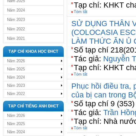
Năm 2025
Tạp chí: KHKT ch
Năm 2024
Tóm tắt
Năm 2023
SỬ DỤNG THÂN V
Năm 2022
(COLOCASIA ESC
Năm 2021
LÀM THỨC ĂN Ủ 
Số tạp chí 218(20
TẠP CHÍ KHOA HỌC ĐHCT
Tác giả:
Nguyễn T
Năm 2026
Tạp chí: KHKT ch
Năm 2025
Tóm tắt
Năm 2024
Phục hồi điều tra,
Năm 2023
của bị can trong B
Năm 2022
Số tạp chí 9 (353)
TẠP CHÍ TIẾNG ANH ĐHCT
Tác giả:
Trần Hồn
Năm 2026
Tạp chí: Nhà nước
Năm 2025
Tóm tắt
Năm 2024