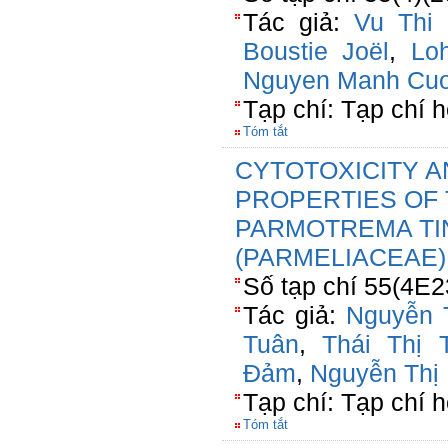
Tác giả:
Vu Thi
Boustie Joël
,
Lo
Nguyen Manh Cu
Tạp chí: Tạp chí 
Tóm tắt
CYTOTOXICITY 
PROPERTIES OF 
PARMOTREMA TIN
(PARMELIACEAE)
Số tạp chí 55(4E2
Tác giả:
Nguyễn 
Tuân
,
Thái Thị 
Đảm
,
Nguyễn Thị
Tạp chí: Tạp chí 
Tóm tắt