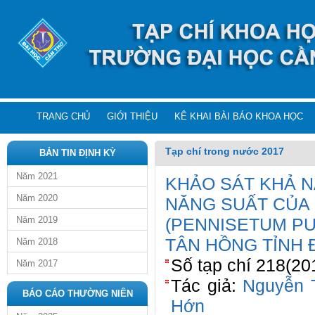
TRANG CHỦ
GIỚI THIỆU
KÊ KHAI BÀI BÁO KHOA HỌC
Tạp chí trong nước 2017
BẢN TIN ĐỊNH KỲ
Năm 2021
KHẢO SÁT KHẢ 
Năm 2020
NĂNG SUẤT CỦA 
Năm 2019
(PENNISETUM P
TÂN HỒNG TỈNH
Năm 2018
Số tạp chí 218(20
Năm 2017
Tác giả:
Nguyễn 
BÁO CÁO THƯỜNG NIÊN
Hớn