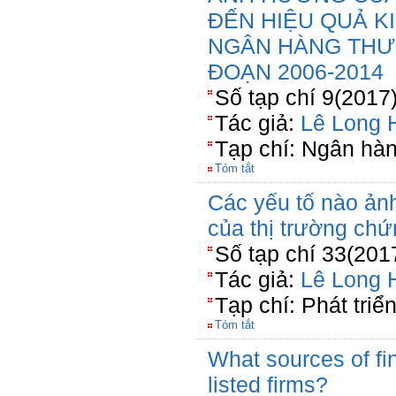
ĐẾN HIỆU QUẢ K
NGÂN HÀNG THƯƠ
ĐOẠN 2006-2014
Số tạp chí 9(2017
Tác giả:
Lê Long 
Tạp chí: Ngân hà
Tóm tắt
Các yếu tố nào ản
của thị trường ch
Số tạp chí 33(201
Tác giả:
Lê Long 
Tạp chí: Phát triể
Tóm tắt
What sources of f
listed firms?