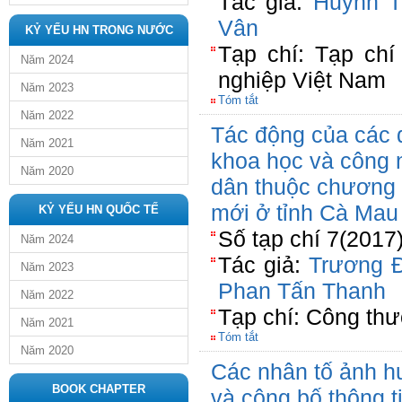
Tác giả:
Huỳnh T
Vân
KỶ YẾU HN TRONG NƯỚC
Tạp chí: Tạp ch
Năm 2024
nghiệp Việt Nam
Năm 2023
Tóm tắt
Năm 2022
Tác động của các đ
Năm 2021
khoa học và công 
Năm 2020
dân thuộc chương 
mới ở tỉnh Cà Mau
KỶ YẾU HN QUỐC TẾ
Số tạp chí 7(2017
Năm 2024
Tác giả:
Trương 
Năm 2023
Phan Tấn Thanh
Năm 2022
Tạp chí: Công th
Năm 2021
Tóm tắt
Năm 2020
Các nhân tố ảnh 
BOOK CHAPTER
và công bố thông t