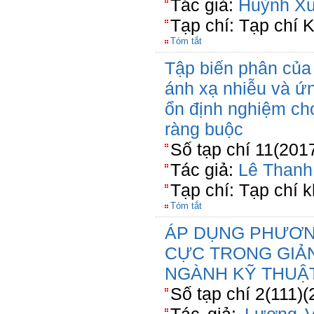
Tác giả:
Huỳnh X
Tạp chí: Tạp chí 
Tóm tắt
Tập biến phân của
ánh xạ nhiễu và ứn
ổn định nghiệm cho
ràng buộc
Số tạp chí 11(201
Tác giả:
Lê Thanh
Tạp chí: Tạp chí 
Tóm tắt
ÁP DỤNG PHƯƠN
CỰC TRONG GIẢ
NGÀNH KỸ THUẬ
Số tạp chí 2(111)(