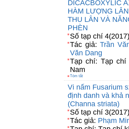
DICACBOXYLIC A
HÀM LƯỢNG LÂN 
THU LÂN VÀ NĂN
PHÈN
Số tạp chí 4(2017
Tác giả:
Trần Vă
Văn Dang
Tạp chí: Tạp chí
Nam
Tóm tắt
Vi nấm Fusarium s
định danh và khả n
(Channa striata)
Số tạp chí 3(2017
Tác giả:
Phạm Mi
Tạp chí: Tạp chí 