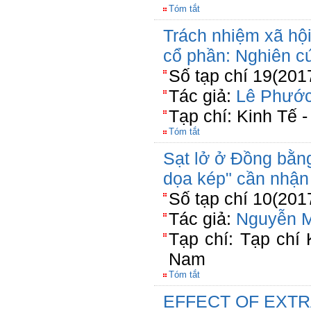
Tóm tắt
Trách nhiệm xã hộ
cổ phần: Nghiên c
Số tạp chí 19(201
Tác giả:
Lê Phướ
Tạp chí: Kinh Tế 
Tóm tắt
Sạt lở ở Đồng bằn
dọa kép" cần nhận
Số tạp chí 10(201
Tác giả:
Nguyễn 
Tạp chí: Tạp chí
Nam
Tóm tắt
EFFECT OF EXTR