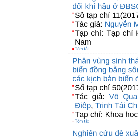
đổi khí hậu ở ĐBS
Số tạp chí 11(201
Tác giả:
Nguyễn 
Tạp chí: Tạp chí
Nam
Tóm tắt
Phân vùng sinh th
biển đồng bằng sô
các kịch bản biến 
Số tạp chí 50(201
Tác giả:
Võ Qua
Điệp
,
Trịnh Tái C
Tạp chí: Khoa học
Tóm tắt
Nghiên cứu đề xuất