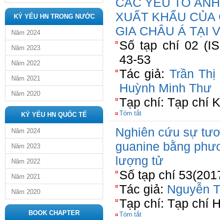
CÁC YẾU TỐ ẢN
XUẤT KHẨU CỦA
KỶ YẾU HN TRONG NƯỚC
GIA CHÂU Á TẠI 
Năm 2024
Số tạp chí 02 (I
Năm 2023
43-53
Năm 2022
Tác giả:
Trần Thị
Năm 2021
Huỳnh Minh Thư
Năm 2020
Tạp chí: Tạp chí 
Tóm tắt
KỶ YẾU HN QUỐC TẾ
Nghiên cứu sự tươn
Năm 2024
guanine bằng phươ
Năm 2023
lượng tử
Năm 2022
Số tạp chí 53(201
Năm 2021
Tác giả:
Nguyễn T
Năm 2020
Tạp chí: Tạp chí 
BOOK CHAPTER
Tóm tắt