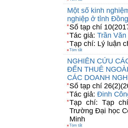
Một số kinh nghiệm
nghiệp ở tỉnh Đồn
Số tạp chí 10(201
Tác giả:
Trần Văn
Tạp chí: Lý luận ch
Tóm tắt
NGHIÊN CỨU CÁ
ĐẾN THUÊ NGOÀI
CÁC DOANH NGHI
Số tạp chí 26(2)(
Tác giả:
Đinh Côn
Tạp chí: Tạp ch
Trường Đại học C
Minh
Tóm tắt