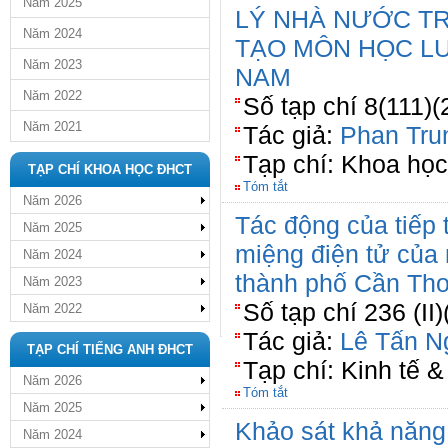
Năm 2025
LÝ NHÀ NƯỚC T
Năm 2024
TẠO MÔN HỌC LU
Năm 2023
NAM
Năm 2022
Số tạp chí 8(111)(
Năm 2021
Tác giả:
Phan Tru
Tạp chí: Khoa học
TẠP CHÍ KHOA HỌC ĐHCT
Tóm tắt
Năm 2026
Tác động của tiếp t
Năm 2025
miệng điện tử của 
Năm 2024
thành phố Cần Th
Năm 2023
Số tạp chí 236 (II
Năm 2022
Tác giả:
Lê Tấn N
TẠP CHÍ TIẾNG ANH ĐHCT
Tạp chí: Kinh tế &
Năm 2026
Tóm tắt
Năm 2025
Khảo sát khả năng 
Năm 2024