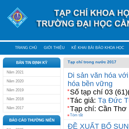
TRANG CHỦ
GIỚI THIỆU
KÊ KHAI BÀI BÁO KHOA HỌC
Tạp chí trong nước 2017
BẢN TIN ĐỊNH KỲ
Năm 2021
Di sản văn hóa với 
Năm 2020
hóa bền vững
Năm 2019
Số tạp chí 03 (61)
Tác giả:
Tạ Đức T
Năm 2018
Tạp chí: Cần Thơ
Năm 2017
Tóm tắt
BÁO CÁO THƯỜNG NIÊN
ĐỀ XUẤT BỔ SU