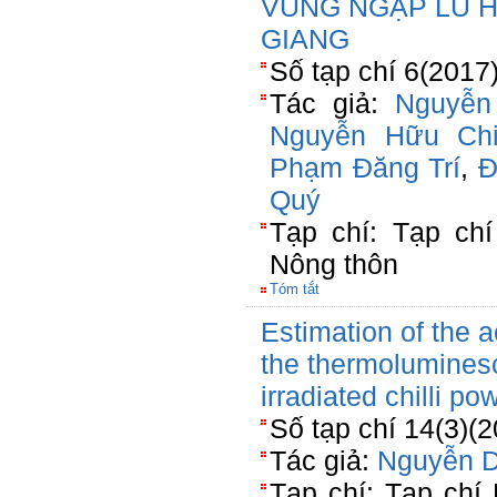
VÙNG NGẬP LŨ H
GIANG
Số tạp chí 6(2017
Tác giả:
Nguyễn
Nguyễn Hữu Ch
Phạm Đăng Trí
,
Đ
Quý
Tạp chí: Tạp chí
Nông thôn
Tóm tắt
Estimation of the a
the thermolumines
irradiated chilli po
Số tạp chí 14(3)(
Tác giả:
Nguyễn 
Tạp chí: Tạp chí