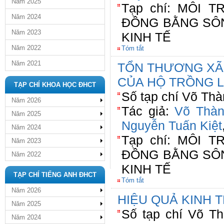
Năm 2025
Tạp chí: MÔI 
Năm 2024
ĐỒNG BẰNG SÔN
Năm 2023
KINH TẾ
Năm 2022
Tóm tắt
Năm 2021
TỔN THƯƠNG XÃ
CỦA HỘ TRỒNG 
TẠP CHÍ KHOA HỌC ĐHCT
Số tạp chí Võ Th
Năm 2026
Tác giả:
Võ Thà
Năm 2025
Nguyễn Tuấn Kiệt
Năm 2024
Tạp chí: MÔI 
Năm 2023
ĐỒNG BẰNG SÔN
Năm 2022
KINH TẾ
TẠP CHÍ TIẾNG ANH ĐHCT
Tóm tắt
Năm 2026
HIỆU QUẢ KINH 
Năm 2025
Số tạp chí Võ Th
Năm 2024