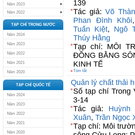
139
Năm 2023
Tác giả:
Võ Thà
Năm 2022
Phan Đình Khôi
TẠP CHÍ TRONG NƯỚC
Tuấn Kiệt
,
Ngô T
Năm 2024
Thúy Hằng
Năm 2023
Tạp chí: MÔI 
Năm 2022
ĐỒNG BẰNG SÔN
KINH TẾ
Năm 2021
Tóm tắt
Năm 2020
Quản lý chất thải 
TẠP CHÍ QUỐC TẾ
Số tạp chí Trong
Năm 2024
3-14
Năm 2023
Tác giả:
Huỳnh 
Năm 2022
Xuân
,
Trần Ngọc
Năm 2021
Tạp chí: Môi trư
Năm 2020
sông Cửu Long: Ph