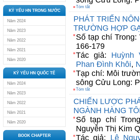
Tóm tắt
KỶ YẾU HN TRONG NƯỚC
PHÁT TRIỂN NÔN
Năm 2024
TRƯỜNG HỢP GẠ
Năm 2023
Số tạp chí Trong
Năm 2022
166-179
Năm 2021
Tác giả:
Huỳnh 
Năm 2020
Phan Đình Khôi
,
N
Tạp chí: Môi trư
KỶ YẾU HN QUỐC TẾ
sông Cửu Long: Ph
Năm 2024
Tóm tắt
Năm 2023
CHIẾN LƯỢC PHÁ
Năm 2022
NGÀNH HÀNG T
Năm 2021
Số tạp chí Tron
Năm 2020
Nguyễn Thị Kim Q
BOOK CHAPTER
Tác giả:
Lê Ngu