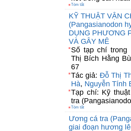
Tóm tắt
KỸ THUẬT VẬN C
(Pangasianodon h
DỤNG PHƯƠNG P
VÀ GÂY MÊ
Số tạp chí tron
Thị Bích Hằng Bù
67
Tác giả:
Đỗ Thị T
Hà
,
Nguyễn Tính
Tạp chí: Kỹ thuậ
tra (Pangasianodo
Tóm tắt
Ương cá tra (Pang
giai đoạn hương lê