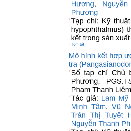
Hương
,
Nguyễn
Phương
Tạp chí: Kỹ thuậ
hypophthalmus) t
kết trong sản xuất
Tóm tắt
Mô hình kết hợp ư
tra (Pangasianodo
Số tạp chí Chủ 
Phương, PGS.T
Phạm Thanh Liêm(
Tác giả:
Lam Mỹ 
Minh Tâm
,
Vũ N
Trần Thị Tuyết 
Nguyễn Thanh P