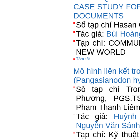
CASE STUDY FOR
DOCUMENTS
Số tạp chí Hasan 
Tác giả:
Bùi Hoàn
Tạp chí: COMMU
NEW WORLD
Tóm tắt
Mô hình liên kết tr
(Pangasianodon h
Số tạp chí Tro
Phương, PGS.T
Phạm Thanh Liêm(
Tác giả:
Huỳnh
Nguyễn Văn Sánh
Tạp chí: Kỹ thuậ