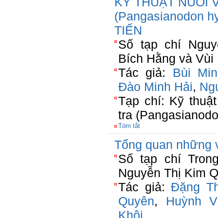
KỸ THUẬT NUÔI 
(Pangasianodon h
TIẾN
Số tạp chí Nguy
Bích Hằng và Vùi
Tác giả:
Bùi Mi
Đào Minh Hải
,
Ng
Tạp chí: Kỹ thuậ
tra (Pangasianodo
Tóm tắt
Tổng quan những 
Số tạp chí Tron
Nguyễn Thị Kim Q
Tác giả:
Đặng T
Quyên
,
Huỳnh V
Khôi