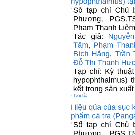
hypophthalmus) tại
Số tạp chí Chủ 
Phương, PGS.T
Phạm Thanh Liêm(
Tác giả:
Nguyễ
Tâm
,
Phạm Than
Bích Hằng
,
Trần 
Đỗ Thị Thanh Hư
Tạp chí: Kỹ thuậ
hypophthalmus) t
kết trong sản xuất
Tóm tắt
Hiệu qủa của sục k
phẩm cá tra (Pang
Số tạp chí Chủ 
Phương, PGS.T