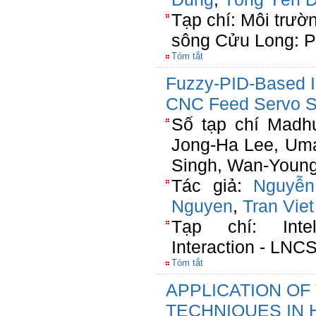
Tạp chí: Môi trư
sông Cửu Long: Ph
Tóm tắt
Fuzzy-PID-Based I
CNC Feed Servo 
Số tạp chí Madh
Jong-Ha Lee, Uma
Singh, Wan-Young
Tác giả:
Nguyễ
Nguyen
,
Tran Vie
Tạp chí: Inte
Interaction - LNCS
Tóm tắt
APPLICATION OF
TECHNIQUES IN 