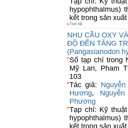
Tạp chí: Kỹ thuậ
hypophthalmus) t
kết trong sản xuất
Tóm tắt
NHU CẦU OXY V
ĐỘ ĐẾN TĂNG T
(Pangasianodon h
Số tạp chí tron
Mỹ Lan, Pham Th
103
Tác giả:
Nguyễn
Hương
,
Nguyễn
Phương
Tạp chí: Kỹ thuậ
hypophthalmus) t
kết trong sản xuất