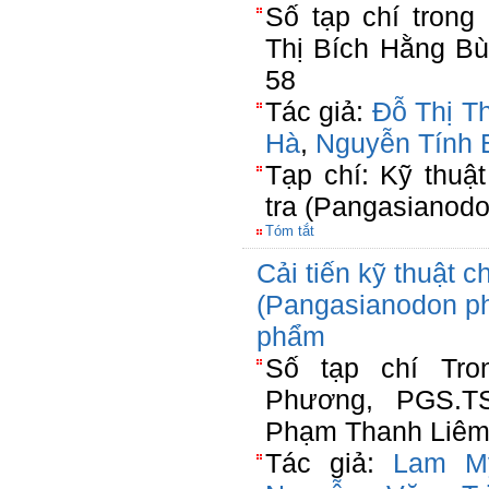
Số tạp chí tron
Thị Bích Hằng Bù
58
Tác giả:
Đỗ Thị T
Hà
,
Nguyễn Tính
Tạp chí: Kỹ thuậ
tra (Pangasianodo
Tóm tắt
Cải tiến kỹ thuật c
(Pangasianodon p
phẩm
Số tạp chí Tro
Phương, PGS.T
Phạm Thanh Liêm(
Tác giả:
Lam M