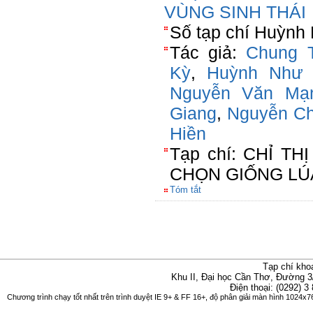
VÙNG SINH THÁI
Số tạp chí Huỳnh 
Tác giả:
Chung 
Kỳ
,
Huỳnh Như 
Nguyễn Văn Mạ
Giang
,
Nguyễn Ch
Hiền
Tạp chí: CHỈ 
CHỌN GIỐNG LÚ
Tóm tắt
Tạp chí kho
Khu II, Đại học Cần Thơ, Đường 3
Điện thoại: (0292) 3
Chương trình chạy tốt nhất trên trình duyệt IE 9+ & FF 16+, độ phân giải màn hình 1024x76