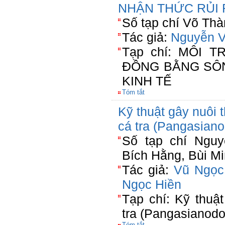
NHẬN THỨC RỦI 
Số tạp chí Võ Thà
Tác giả:
Nguyễn 
Tạp chí: MÔI 
ĐỒNG BẰNG SÔN
KINH TẾ
Tóm tắt
Kỹ thuật gây nuôi 
cá tra (Pangasian
Số tạp chí Nguy
Bích Hằng, Bùi M
Tác giả:
Vũ Ngọc
Ngọc Hiền
Tạp chí: Kỹ thuậ
tra (Pangasianodo
Tóm tắt