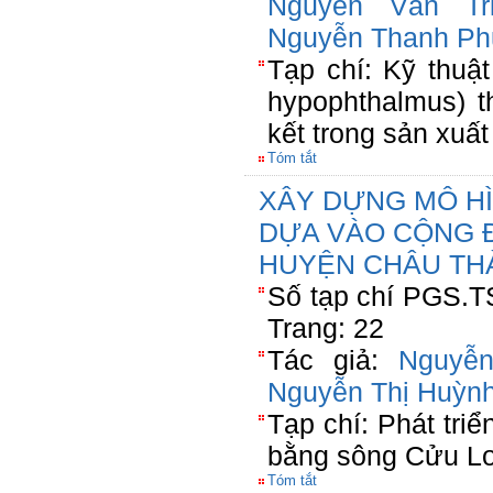
Nguyễn Văn Tr
Nguyễn Thanh P
Tạp chí: Kỹ thuậ
hypophthalmus) t
kết trong sản xuất
Tóm tắt
XÂY DỰNG MÔ HÌ
DỰA VÀO CỘNG 
HUYỆN CHÂU THÀ
Số tạp chí PGS.T
Trang: 22
Tác giả:
Nguyễ
Nguyễn Thị Huỳn
Tạp chí: Phát tri
bằng sông Cửu Lo
Tóm tắt