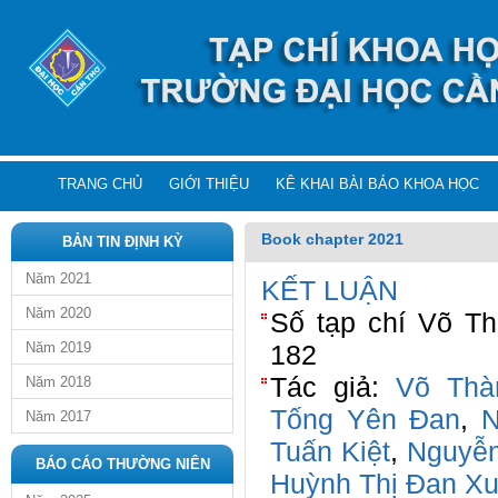
TRANG CHỦ
GIỚI THIỆU
KÊ KHAI BÀI BÁO KHOA HỌC
Book chapter 2021
BẢN TIN ĐỊNH KỲ
Năm 2021
KẾT LUẬN
Năm 2020
Số tạp chí Võ Th
Năm 2019
182
Tác giả:
Võ Thà
Năm 2018
Tống Yên Đan
,
N
Năm 2017
Tuấn Kiệt
,
Nguyễ
BÁO CÁO THƯỜNG NIÊN
Huỳnh Thị Đan X