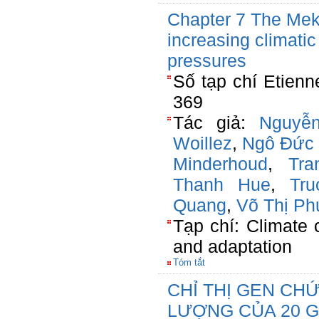
Chapter 7 The Meko
increasing climati
pressures
Số tạp chí Etien
369
Tác giả:
Nguyễ
Woillez
,
Ngô Đức
Minderhoud
,
Tr
Thanh Hue
,
Tr
Quang
,
Võ Thị Ph
Tạp chí: Climate
and adaptation
Tóm tắt
CHỈ THỊ GEN CH
LƯỢNG CỦA 20 G