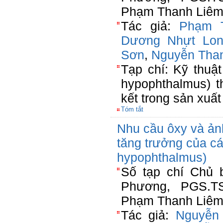
Phạm Thanh Liêm(
Tác giả:
Phạm 
Dương Nhựt Lo
Sơn
,
Nguyễn Tha
Tạp chí: Kỹ thuậ
hypophthalmus) t
kết trong sản xuất
Tóm tắt
Nhu cầu ôxy và ản
tăng trưởng của c
hypophthalmus)
Số tạp chí Chủ 
Phương, PGS.T
Phạm Thanh Liêm(
Tác giả:
Nguyễn