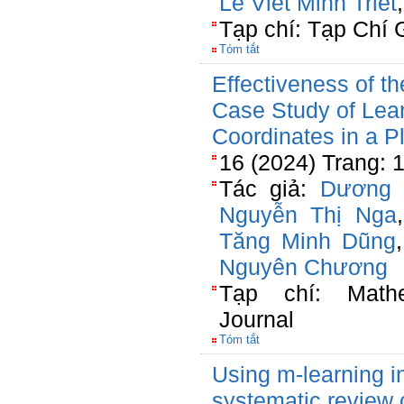
Lê Viết Minh Triết
Tạp chí: Tạp Chí 
Tóm tắt
Effectiveness of 
Case Study of Lear
Coordinates in a P
16 (2024) Trang: 
Tác giả:
Dương 
Nguyễn Thị Nga
Tăng Minh Dũng
Nguyên Chương
Tạp chí: Mathe
Journal
Tóm tắt
Using m-learning i
systematic review 