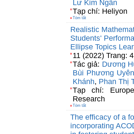
Lư Kim Ngân
Tạp chí: Heliyon
Tóm tắt
Realistic Mathemat
Students' Performa
Ellipse Topics Lea
11 (2022) Trang: 
Tác giả:
Dương H
Bùi Phương Uyê
Khánh
,
Phan Thị 
Tạp chí: Europe
Research
Tóm tắt
The efficacy of a f
incorporating AC