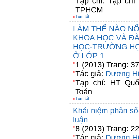
Tạp chí: Tạp ch
TPHCM
Tóm tắt
LÀM THẾ NÀO NỐ
KHOA HỌC VÀ ĐÀ
HỌC-TRƯỜNG HỢ
Ở LỚP 1
1 (2013) Trang: 3
Tác giả:
Dương H
Tạp chí: HT Quố
Toán
Tóm tắt
Khái niệm phân số
luận
8 (2013) Trang: 2
Tác giả:
Dương H