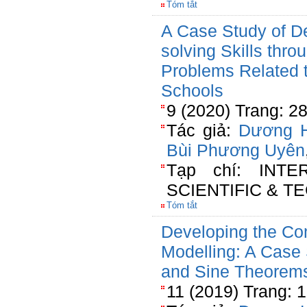
Tóm tắt
A Case Study of D
solving Skills thr
Problems Related t
Schools
9 (2020) Trang: 2
Tác giả:
Dương 
Bùi Phương Uyên
Tạp chí: INT
SCIENTIFIC & 
Tóm tắt
Developing the Co
Modelling: A Case 
and Sine Theorem
11 (2019) Trang: 