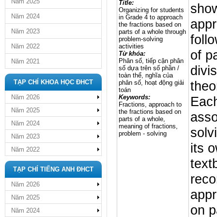
Năm 2025
Title:
show
Organizing for students
Năm 2024
in Grade 4 to approach
appr
the fractions based on
Năm 2023
parts of a whole through
foll
problem-solving
Năm 2022
activities
of p
Từ khóa:
Phân số, tiếp cận phân
Năm 2021
divis
số dựa trên số phần /
toàn thể, nghĩa của
TẠP CHÍ KHOA HỌC ĐHCT
theo
phân số, hoạt động giải
toán
Năm 2026
Keywords:
Eac
Fractions, approach to
Năm 2025
the fractions based on
asso
parts of a whole,
Năm 2024
meaning of fractions,
solv
problem - solving
Năm 2023
its 
Năm 2022
text
TẠP CHÍ TIẾNG ANH ĐHCT
reco
Năm 2026
appr
Năm 2025
on p
Năm 2024