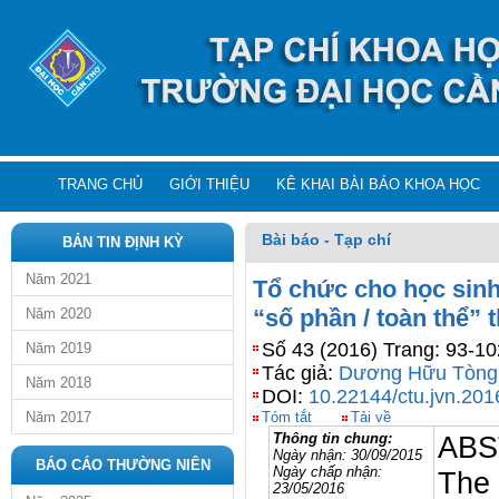
TRANG CHỦ
GIỚI THIỆU
KÊ KHAI BÀI BÁO KHOA HỌC
Bài báo - Tạp chí
BẢN TIN ĐỊNH KỲ
Năm 2021
Tổ chức cho học sinh
“số phần / toàn thể” 
Năm 2020
Số 43 (2016) Trang: 93-10
Năm 2019
Tác giả:
Dương Hữu Tòng
Năm 2018
DOI:
10.22144/ctu.jvn.201
Năm 2017
Tóm tắt
Tải về
Thông tin chung:
ABS
Ngày nhận:
30/09/2015
BÁO CÁO THƯỜNG NIÊN
Ngày chấp nhận:
The 
23/05/2016