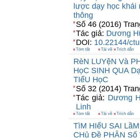
lược dạy học khái 
thông
Số 46 (2016) Tran
Tác giả:
Dương H
DOI:
10.22144/ctu
Tóm tắt
Tải về
Trích dẫn
RèN LUYệN Và P
HọC SINH QUA Dạ
TIểU HọC
Số 32 (2014) Tran
Tác giả:
Dương H
Linh
Tóm tắt
Tải về
Trích dẫn
TìM HIểU SAI Lầ
CHủ Đề PHÂN Số