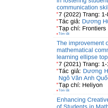
in fostering studen
communication skill
7 (2022) Trang: 1-
Tác giả:
Dương H
Tạp chí: Frontiers
Tóm tắt
The improvement of
mathematical commu
learning ellipse top
7 (2021) Trang: 1
Tác giả:
Dương H
Ngô Văn Anh Quố
Tạp chí: Heliyon
Tóm tắt
Enhancing Creative 
of Students in Ma