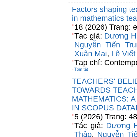
Factors shaping te
in mathematics te
18 (2026) Trang: 
Tác giả:
Dương H
Nguyễn Tiến Tru
Xuân Mai
,
Lê Viết
Tạp chí: Contemp
Tóm tắt
TEACHERS' BELI
TOWARDS TEACH
MATHEMATICS: A
IN SCOPUS DATAB
5 (2026) Trang: 4
Tác giả:
Dương 
Thảo
,
Nguyễn Ti