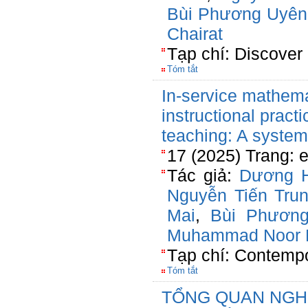
Bùi Phương Uyên
Chairat
Tạp chí: Discover
Tóm tắt
In-service mathema
instructional practi
teaching: A system
17 (2025) Trang: 
Tác giả:
Dương 
Nguyễn Tiến Tru
Mai
,
Bùi Phươn
Muhammad Noor K
Tạp chí: Contemp
Tóm tắt
TỔNG QUAN NGH