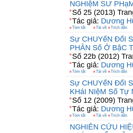
NGHIệM SƯ PHạ
Số 25 (2013) Tran
Tác giả:
Dương H
Tóm tắt
Tải về
Trích dẫn
Sự CHUYểN ĐổI S
PHÂN Số Ở BậC T
Số 22b (2012) Tra
Tác giả:
Dương H
Tóm tắt
Tải về
Trích dẫn
Sự CHUYểN ĐổI 
KHáI NIệM Số Tự
Số 12 (2009) Tran
Tác giả:
Dương H
Tóm tắt
Tải về
Trích dẫn
NGHIÊN CỨU HIỆ