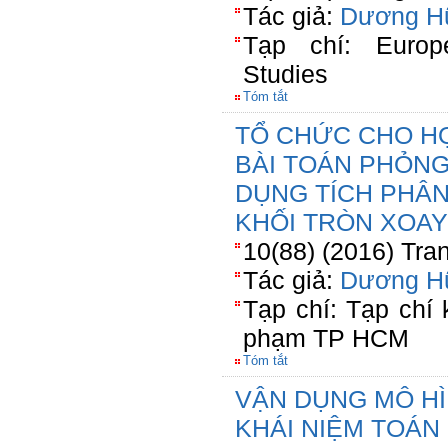
Tác giả:
Dương H
Tạp chí: Europ
Studies
Tóm tắt
TỔ CHỨC CHO HỌ
BÀI TOÁN PHỎNG
DỤNG TÍCH PHÂN
KHỐI TRÒN XOAY
10(88) (2016) Tra
Tác giả:
Dương H
Tạp chí: Tạp chí
phạm TP HCM
Tóm tắt
VẬN DỤNG MÔ HÌ
KHÁI NIỆM TOÁN