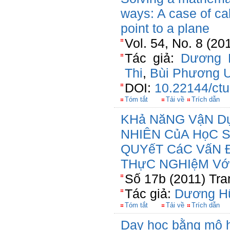
ways: A case of cal
point to a plane
Vol. 54, No. 8 (20
Tác giả:
Dương 
Thi
,
Bùi Phương 
DOI:
10.22144/ctu
Tóm tắt
Tải về
Trích dẫn
KHả NăNG VậN D
NHIÊN CủA HọC S
QUYếT CáC VấN Đ
THựC NGHIệM Vớ
Số 17b (2011) Tra
Tác giả:
Dương H
Tóm tắt
Tải về
Trích dẫn
Dạy học bằng mô h