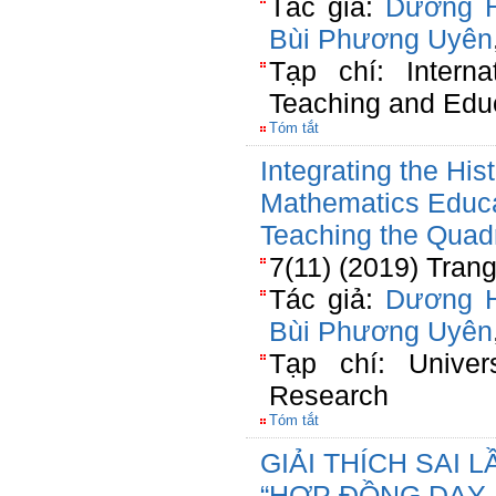
Tác giả:
Dương 
Bùi Phương Uyên
Tạp chí: Interna
Teaching and Edu
Tóm tắt
Integrating the His
Mathematics Educa
Teaching the Quad
7(11) (2019) Tran
Tác giả:
Dương 
Bùi Phương Uyên
Tạp chí: Univer
Research
Tóm tắt
GIẢI THÍCH SAI 
“HỢP ĐỒNG DẠY 