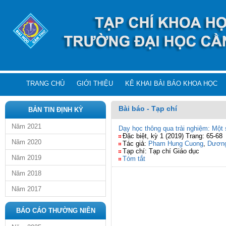
TRANG CHỦ
GIỚI THIỆU
KÊ KHAI BÀI BÁO KHOA HỌC
Bài báo - Tạp chí
BẢN TIN ĐỊNH KỲ
Năm 2021
Dạy học thông qua trải nghiệm: Một
Đặc biệt, kỳ 1 (2019) Trang: 65-68
Năm 2020
Tác giả:
Pham Hung Cuong
,
Dương
Tạp chí: Tạp chí Giáo dục
Năm 2019
Tóm tắt
Năm 2018
Năm 2017
BÁO CÁO THƯỜNG NIÊN