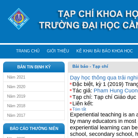
TRANG CHỦ
GIỚI THIỆU
KÊ KHAI BÀI BÁO KHOA HỌC
Bài báo - Tạp chí
BẢN TIN ĐỊNH KỲ
Dạy học thông qua trải ngh
Năm 2021
Đặc biệt, kỳ 1 (2019) Tran
Năm 2020
Tác giả:
Pham Hung Cuon
Năm 2019
Tạp chí: Tạp chí Giáo dục
Liên kết:
Năm 2018
Tóm tắt
Experiential teaching is an 
Năm 2017
by many educators in most 
experiential learning can be
BÁO CÁO THƯỜNG NIÊN
school, secondary school, hi