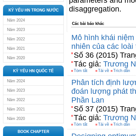
parameters and mode
disaggregation.
KỶ YẾU HN TRONG NƯỚC
Năm 2024
Các bài báo khác
Năm 2023
Mô hình khái niệm
Năm 2022
nhiên của các loà
Năm 2021
Số 36 (2015) Tran
Năm 2020
Tác giả:
Trương 
Tóm tắt
Tải về
Trích dẫn
KỶ YẾU HN QUỐC TẾ
Phân tích định lư
Năm 2024
đoán lượng phát th
Năm 2023
Phần Lan
Năm 2022
Số 37 (2015) Tran
Năm 2021
Tác giả:
Trương 
Năm 2020
Tóm tắt
Tải về
Trích dẫn
BOOK CHAPTER