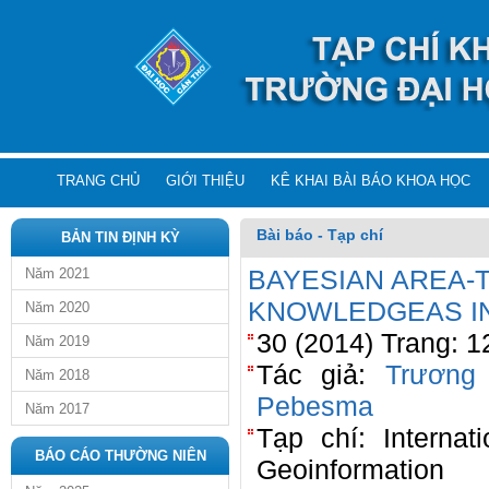
TRANG CHỦ
GIỚI THIỆU
KÊ KHAI BÀI BÁO KHOA HỌC
Bài báo - Tạp chí
BẢN TIN ĐỊNH KỲ
BAYESIAN AREA-T
Năm 2021
KNOWLEDGEAS I
Năm 2020
30 (2014) Trang: 1
Năm 2019
Tác giả:
Trương
Năm 2018
Pebesma
Năm 2017
Tạp chí: Internat
BÁO CÁO THƯỜNG NIÊN
Geoinformation