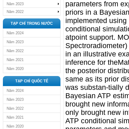
parameters from ex
Năm 2023
priors in a Bayesia
Năm 2022
implemented using 
TẠP CHÍ TRONG NƯỚC
conditional simulat
Năm 2024
atpoint support. M
Năm 2023
Spectroradiometer) 
Năm 2022
in an illustrative 
Năm 2021
inference for theMa
Năm 2020
the posterior distri
same as its prior di
TẠP CHÍ QUỐC TẾ
was substan-tially
Năm 2024
Bayesian ATP estim
Năm 2023
brought new informa
Năm 2022
only brought new in
Năm 2021
ATP conditional sim
Năm 2020