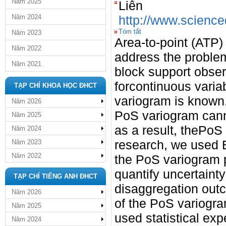
Năm 2025
Li
Năm 2024
http://www.science
Tóm tắt
Năm 2023
Area-to-point (ATP)
Năm 2022
address the problem
Năm 2021
block support obser
forcontinuous varia
TẠP CHÍ KHOA HỌC ĐHCT
variogram is known
Năm 2026
PoS variogram cann
Năm 2025
as a result, thePoS
Năm 2024
research, we used 
Năm 2023
Năm 2022
the PoS variogram 
quantify uncertain
TẠP CHÍ TIẾNG ANH ĐHCT
disaggregation outc
Năm 2026
of the PoS variogr
Năm 2025
used statistical exp
Năm 2024