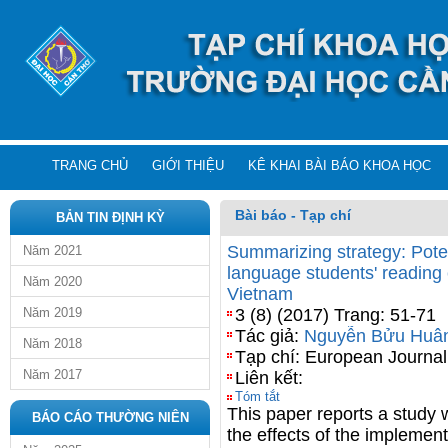
TRANG CHỦ
GIỚI THIỆU
KÊ KHAI BÀI BÁO KHOA HỌC
Bài báo - Tạp chí
BẢN TIN ĐỊNH KỲ
Summarizing strategy: Poten
Năm 2021
language students' reading
Năm 2020
Vietnam
Năm 2019
3 (8) (2017) Trang: 51-71
Tác giả:
Nguyễn Bửu Huâ
Năm 2018
Tạp chí: European Journal
Năm 2017
Liên kết:
Tóm tắt
This paper reports a study
BÁO CÁO THƯỜNG NIÊN
the effects of the implemen