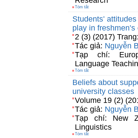
Research
Tóm tắt
Students' attitude
play in freshmen's
2 (3) (2017) Trang
Tác giả:
Nguyễn 
Tạp chí: Euro
Language Teachi
Tóm tắt
Beliefs about supp
university classes
Volume 19 (2) (20
Tác giả:
Nguyễn 
Tạp chí: New Ze
Linguistics
Tóm tắt