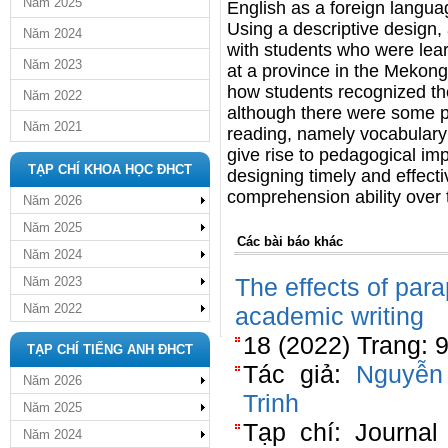
Năm 2025
English as a foreign langu
Using a descriptive design,
Năm 2024
with students who were lear
Năm 2023
at a province in the Mekong
how students recognized the
Năm 2022
although there were some p
Năm 2021
reading, namely vocabulary 
give rise to pedagogical imp
TẠP CHÍ KHOA HỌC ĐHCT
designing timely and effecti
comprehension ability over 
Năm 2026
Năm 2025
Các bài báo khác
Năm 2024
The effects of par
Năm 2023
Năm 2022
academic writing
18 (2022) Trang: 
TẠP CHÍ TIẾNG ANH ĐHCT
Tác giả:
Nguyễn
Năm 2026
Trinh
Năm 2025
Tạp chí: Journal
Năm 2024