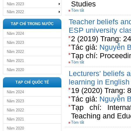
Studies
Năm 2023
Tóm tắt
Năm 2022
Teacher beliefs an
TẠP CHÍ TRONG NƯỚC
ESP university cla
Năm 2024
2 (2019) Trang: 2
Năm 2023
Tác giả:
Nguyễn 
Năm 2022
Tạp chí: Proceedi
Năm 2021
Tóm tắt
Năm 2020
Lecturers' beliefs
learning in English
TẠP CHÍ QUỐC TẾ
19 (2020) Trang: 
Năm 2024
Tác giả:
Nguyễn 
Năm 2023
Tạp chí: Interna
Năm 2022
Teaching and Edu
Năm 2021
Tóm tắt
Năm 2020