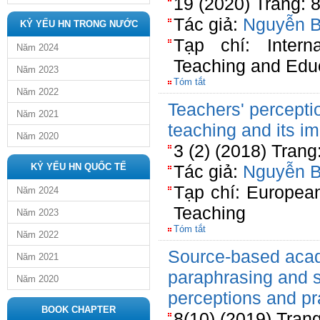
19 (2020) Trang: 
Tác giả:
Nguyễn 
KỶ YẾU HN TRONG NƯỚC
Tạp chí: Interna
Năm 2024
Teaching and Edu
Năm 2023
Tóm tắt
Năm 2022
Teachers' percept
Năm 2021
teaching and its i
Năm 2020
3 (2) (2018) Trang
KỶ YẾU HN QUỐC TẾ
Tác giả:
Nguyễn 
Tạp chí: Europea
Năm 2024
Teaching
Năm 2023
Tóm tắt
Năm 2022
Source-based acad
Năm 2021
paraphrasing and 
Năm 2020
perceptions and pr
BOOK CHAPTER
8(10) (2019) Tran