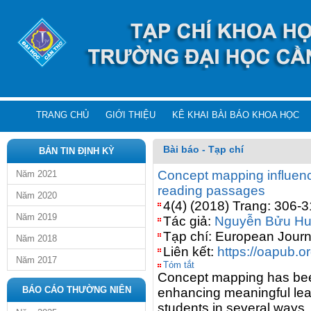
TRANG CHỦ
GIỚI THIỆU
KÊ KHAI BÀI BÁO KHOA HỌC
Bài báo - Tạp chí
BẢN TIN ĐỊNH KỲ
Concept mapping influenci
Năm 2021
reading passages
Năm 2020
4(4) (2018) Trang: 306-
Năm 2019
Tác giả:
Nguyễn Bửu H
Tạp chí: European Journ
Năm 2018
Liên kết:
https://oapub.o
Năm 2017
Tóm tắt
Concept mapping has been 
BÁO CÁO THƯỜNG NIÊN
enhancing meaningful lea
students in several ways. I