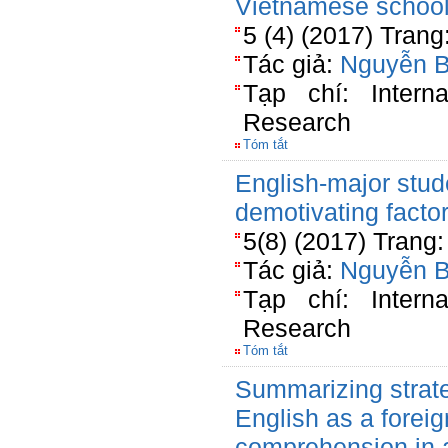
Vietnamese schoo
5 (4) (2017) Trang
Tác giả:
Nguyễn 
Tạp chí: Intern
Research
Tóm tắt
English-major stud
demotivating factor
5(8) (2017) Trang
Tác giả:
Nguyễn 
Tạp chí: Intern
Research
Tóm tắt
Summarizing strate
English as a forei
comprehension in a