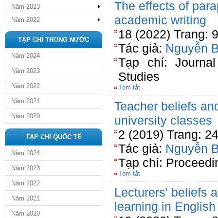
The effects of par
Năm 2023
academic writing
Năm 2022
18 (2022) Trang: 
TẠP CHÍ TRONG NƯỚC
Tác giả:
Nguyễn 
Năm 2024
Tạp chí: Journal
Năm 2023
Studies
Năm 2022
Tóm tắt
Năm 2021
Teacher beliefs an
Năm 2020
university classes
2 (2019) Trang: 2
TẠP CHÍ QUỐC TẾ
Tác giả:
Nguyễn 
Năm 2024
Tạp chí: Proceedi
Năm 2023
Tóm tắt
Năm 2022
Lecturers' beliefs
Năm 2021
learning in English
Năm 2020