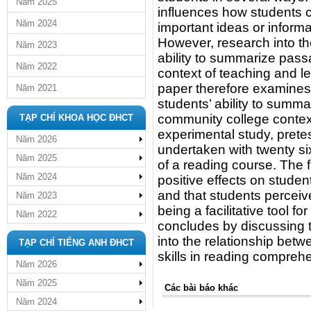
Năm 2025
influences how students
Năm 2024
important ideas or informa
However, research into th
Năm 2023
ability to summarize pass
Năm 2022
context of teaching and l
paper therefore examines
Năm 2021
students’ ability to summ
community college contex
TẠP CHÍ KHOA HỌC ĐHCT
experimental study, prete
Năm 2026
undertaken with twenty s
Năm 2025
of a reading course. The
Năm 2024
positive effects on stude
and that students perceive
Năm 2023
being a facilitative tool f
Năm 2022
concludes by discussing t
into the relationship be
TẠP CHÍ TIẾNG ANH ĐHCT
skills in reading comprehe
Năm 2026
Năm 2025
Các bài báo khác
Năm 2024