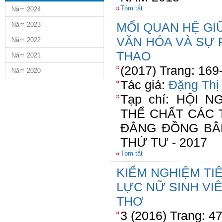
Tóm tắt
Năm 2024
MỐI QUAN HỆ GI
Năm 2023
VĂN HÓA VÀ SỰ 
Năm 2022
THAO
Năm 2021
(2017) Trang: 169
Năm 2020
Tác giả:
Đặng Thị
Tạp chí: HỘI 
THỂ CHẤT CÁC 
ĐẲNG ĐỒNG BẰ
THỨ TƯ - 2017
Tóm tắt
KIỂM NGHIỆM TI
LỰC NỮ SINH VI
THƠ
3 (2016) Trang: 4