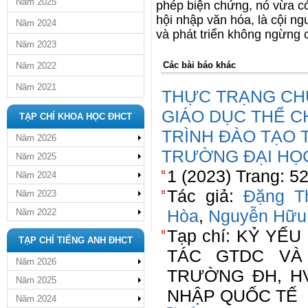
Năm 2025
phép biện chứng, nó vừa có
hội nhập văn hóa, là cội ng
Năm 2024
và phát triển không ngừng c
Năm 2023
Các bài báo khác
Năm 2022
Năm 2021
THỰC TRẠNG CH
GIÁO DỤC THỂ 
TẠP CHÍ KHOA HỌC ĐHCT
TRÌNH ĐÀO TẠO 
Năm 2026
TRƯỜNG ĐẠI HỌ
Năm 2025
1 (2023) Trang: 5
Năm 2024
Tác giả:
Đặng T
Năm 2023
Hòa
,
Nguyễn Hữu 
Năm 2022
Tạp chí: KỶ YẾ
TẠP CHÍ TIẾNG ANH ĐHCT
TÁC GTDC VÀ
Năm 2026
TRƯỜNG ĐH, HV
Năm 2025
NHẬP QUỐC TẾ
Năm 2024