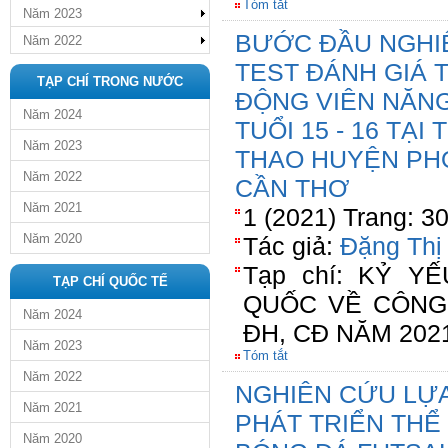
Tóm tắt
Năm 2023
BƯỚC ĐẦU NGHI
Năm 2022
TEST ĐÁNH GIÁ 
TẠP CHÍ TRONG NƯỚC
ĐỘNG VIÊN NĂNG
Năm 2024
TUỔI 15 - 16 TẠ
Năm 2023
THAO HUYỆN PH
Năm 2022
CẦN THƠ
Năm 2021
1 (2021) Trang: 3
Năm 2020
Tác giả:
Đặng Thị
Tạp chí: KỶ Y
TẠP CHÍ QUỐC TẾ
QUỐC VỀ CÔNG
Năm 2024
ĐH, CĐ NĂM 202
Năm 2023
Tóm tắt
Năm 2022
NGHIÊN CỨU LỰA
Năm 2021
PHÁT TRIỂN THỂ
Năm 2020