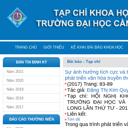
TRANG CHỦ
GIỚI THIỆU
KÊ KHAI BÀI BÁO KHOA HỌC
Bài báo - Tạp chí
BẢN TIN ĐỊNH KỲ
Sự ảnh hưởng tích cực và 
Năm 2021
phát triển văn hóa truyền t
Năm 2020
(2017) Trang: 83-89
Năm 2019
Tác giả:
Đặng Thị Kim Qu
Tạp chí: HỘI NGHỊ 
Năm 2018
TRƯỜNG ĐẠI HỌC VÀ
Năm 2017
LONG LẦN THỨ TƯ - 201
Liên kết:
BÁO CÁO THƯỜNG NIÊN
Tóm tắt
Trong qua trình phát triển 