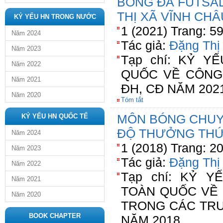
BÓNG ĐÁ FUTSAL
THỊ XÃ VĨNH CHÂ
KỶ YẾU HN TRONG NƯỚC
1 (2021) Trang: 5
Năm 2024
Tác giả:
Đặng Thị
Năm 2023
Tạp chí: KỶ Y
Năm 2022
QUỐC VỀ CÔNG
Năm 2021
ĐH, CĐ NĂM 202
Năm 2020
Tóm tắt
MÔN BÓNG CHUYỀ
KỶ YẾU HN QUỐC TẾ
ĐỘ THƯỞNG THỨ
Năm 2024
1 (2018) Trang: 2
Năm 2023
Tác giả:
Đặng Thị
Năm 2022
Tạp chí: KỶ 
Năm 2021
TOÀN QUỐC VỀ 
Năm 2020
TRONG CÁC TRƯ
BOOK CHAPTER
NĂM 2018