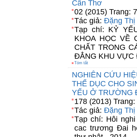
Cần Thơ
02 (2015) Trang: 
Tác giả:
Đặng Thị
Tạp chí: KỶ Y
KHOA HỌC VỀ 
CHẤT TRONG C
ĐẲNG KHU VỰC 
Tóm tắt
NGHIÊN CỨU HIỆ
THỂ DỤC CHO SI
YẾU Ở TRƯỜNG 
178 (2013) Trang:
Tác giả:
Đặng Thị
Tạp chí: Hôi ngh
cac trương Đai 
thư nhât - 2014