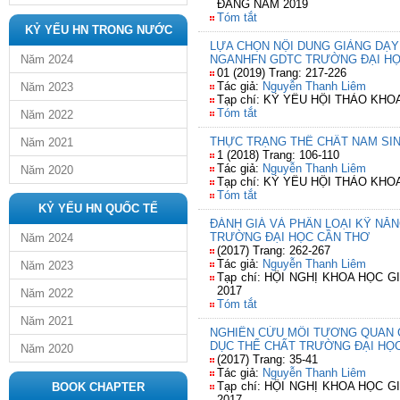
ĐẲNG NĂM 2019
Tóm tắt
KỶ YẾU HN TRONG NƯỚC
LỰA CHỌN NỘI DUNG GIẢNG DẠ
Năm 2024
NGANHFN GDTC TRƯỜNG ĐẠI HỌ
01 (2019) Trang: 217-226
Tác giả:
Nguyễn Thanh Liêm
Năm 2023
Tạp chí: KỶ YẾU HỘI THẢO K
Tóm tắt
Năm 2022
THỰC TRẠNG THỂ CHẤT NAM SIN
Năm 2021
1 (2018) Trang: 106-110
Tác giả:
Nguyễn Thanh Liêm
Năm 2020
Tạp chí: KỶ YẾU HỘI THẢO K
Tóm tắt
KỶ YẾU HN QUỐC TẾ
ĐÁNH GIÁ VÀ PHÂN LOẠI KỸ NĂ
TRƯỜNG ĐẠI HỌC CẦN THƠ
Năm 2024
(2017) Trang: 262-267
Tác giả:
Nguyễn Thanh Liêm
Năm 2023
Tạp chí: HỘI NGHỊ KHOA HỌC
2017
Năm 2022
Tóm tắt
Năm 2021
NGHIÊN CỨU MỐI TƯƠNG QUAN G
DỤC THỂ CHẤT TRƯỜNG ĐẠI HỌ
Năm 2020
(2017) Trang: 35-41
Tác giả:
Nguyễn Thanh Liêm
Tạp chí: HỘI NGHỊ KHOA HỌC
BOOK CHAPTER
2017