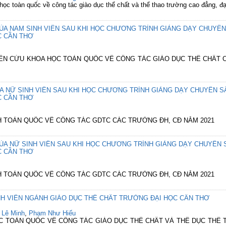
 học toàn quốc về công tác giào dục thể chất và thể thao trường cao đẳng, đ
CỦA NAM SINH VIÊN SAU KHI HỌC CHƯƠNG TRÌNH GIẢNG DẠY CHUY
C CẦN THƠ
GHIÊN CỨU KHOA HỌC TOÀN QUỐC VỀ CÔNG TÁC GIÁO DỤC THỂ CHẤT
ỦA NỮ SINH VIÊN SAU KHI HỌC CHƯƠNG TRÌNH GIẢNG DẠY CHUYÊN 
C CẦN THƠ
KH TOÀN QUỐC VỀ CÔNG TÁC GDTC CÁC TRƯỜNG ĐH, CĐ NĂM 2021
CỦA NỮ SINH VIÊN SAU KHI HỌC CHƯƠNG TRÌNH GIẢNG DẠY CHUYÊN
C CẦN THƠ
KH TOÀN QUỐC VỀ CÔNG TÁC GDTC CÁC TRƯỜNG ĐH, CĐ NĂM 2021
H VIÊN NGÀNH GIÁO DỤC THỂ CHÂT TRƯỜNG ĐẠI HỌC CẦN THƠ
 Lê Minh
,
Phạm Như Hiếu
HỌC TOÀN QUỐC VỀ CÔNG TÁC GIÁO DỤC THỂ CHẤT VÀ THỂ DỤC THỂ