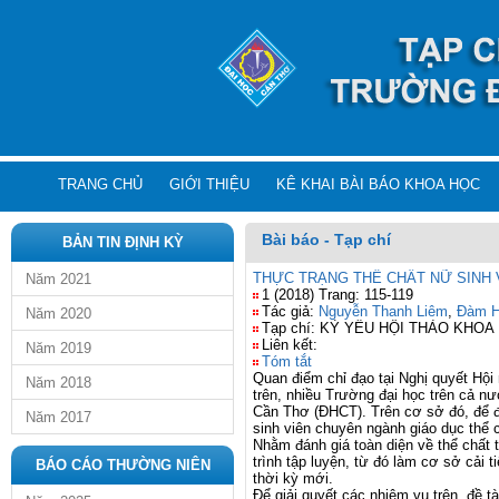
TRANG CHỦ
GIỚI THIỆU
KÊ KHAI BÀI BÁO KHOA HỌC
Bài báo - Tạp chí
BẢN TIN ĐỊNH KỲ
THỰC TRẠNG THỂ CHẤT NỮ SINH 
Năm 2021
1 (2018) Trang: 115-119
Tác giả:
Nguyễn Thanh Liêm
,
Đàm H
Năm 2020
Tạp chí: KỶ YẾU HỘI THẢO KH
Liên kết:
Năm 2019
Tóm tắt
Quan điểm chỉ đạo tại Nghị quyết Hội
Năm 2018
trên, nhiều Trường đại học trên cả n
Cần Thơ (ĐHCT). Trên cơ sở đó, để đ
Năm 2017
sinh viên chuyên ngành giáo dục thể c
Nhằm đánh giá toàn diện về thể chất
trình tập luyện, từ đó làm cơ sở cải 
BÁO CÁO THƯỜNG NIÊN
thời kỳ mới.
Để giải quyết các nhiệm vụ trên, đề 