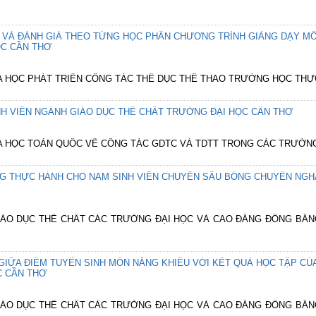
Y VÀ ĐÁNH GIÁ THEO TỪNG HỌC PHẦN CHƯƠNG TRÌNH GIẢNG DẠY 
C CẦN THƠ
HOA HỌC PHÁT TRIỂN CÔNG TÁC THỂ DỤC THỂ THAO TRƯỜNG HỌC THỰ
H VIÊN NGÀNH GIÁO DỤC THỂ CHẤT TRƯỜNG ĐẠI HỌC CẦN THƠ
HOA HỌC TOÀN QUỐC VỀ CÔNG TÁC GDTC VÀ TDTT TRONG CÁC TRƯỜNG
NG THỰC HÀNH CHO NAM SINH VIÊN CHUYÊN SÂU BÓNG CHUYỀN NGH
 GIÁO DỤC THỂ CHẤT CÁC TRƯỜNG ĐẠI HỌC VÀ CAO ĐẲNG ĐỒNG BẰ
IỮA ĐIỂM TUYỂN SINH MÔN NĂNG KHIẾU VỚI KẾT QUẢ HỌC TẬP CỦA
C CẦN THƠ
 GIÁO DỤC THỂ CHẤT CÁC TRƯỜNG ĐẠI HỌC VÀ CAO ĐẲNG ĐỒNG BẰ