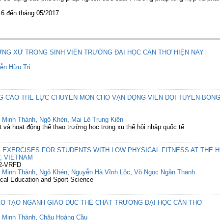
16 đến tháng 05/2017.
ỨNG XỬ TRONG SINH VIÊN TRƯỜNG ĐẠI HỌC CẦN THƠ HIỆN NAY
ễn Hữu Tri
NG CAO THỂ LỰC CHUYÊN MÔN CHO VẬN ĐỘNG VIÊN ĐỘI TUYỂN BÓN
 Minh Thành
,
Ngô Khén
,
Mai Lê Trung Kiên
t và hoạt động thể thao trường học trong xu thế hội nhập quốc tế
G EXERCISES FOR STUDENTS WITH LOW PHYSICAL FITNESS AT THE 
, VIETNAM
02-VRFD
 Minh Thành
,
Ngô Khén
,
Nguyễn Hà Vĩnh Lộc
,
Võ Ngọc Ngân Thanh
ical Education and Sport Science
ÀO TẠO NGÀNH GIÁO DỤC THỂ CHẤT TRƯỜNG ĐẠI HỌC CẦN THƠ
 Minh Thành
,
Châu Hoàng Cầu