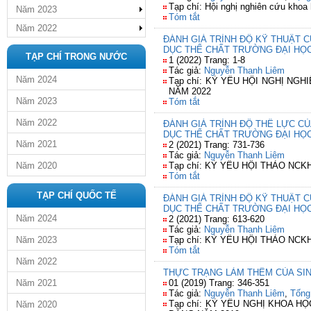
Tạp chí: Hội nghị nghiên cứu khoa
Năm 2023
Tóm tắt
Năm 2022
ĐÁNH GIÁ TRÌNH ĐỘ KỸ THUẬT 
DỤC THỂ CHẤT TRƯỜNG ĐẠI HỌ
TẠP CHÍ TRONG NƯỚC
1 (2022) Trang: 1-8
Tác giả:
Nguyễn Thanh Liêm
Năm 2024
Tạp chí: KỶ YẾU HỘI NGHỊ N
NĂM 2022
Năm 2023
Tóm tắt
Năm 2022
ĐÁNH GIÁ TRÌNH ĐỘ THỂ LỰC C
DỤC THỂ CHẤT TRƯỜNG ĐẠI HỌ
Năm 2021
2 (2021) Trang: 731-736
Tác giả:
Nguyễn Thanh Liêm
Năm 2020
Tạp chí: KỶ YẾU HỘI THẢO NC
Tóm tắt
TẠP CHÍ QUỐC TẾ
ĐÁNH GIÁ TRÌNH ĐỘ KỸ THUẬT 
DỤC THỂ CHẤT TRƯỜNG ĐẠI HỌ
Năm 2024
2 (2021) Trang: 613-620
Tác giả:
Nguyễn Thanh Liêm
Năm 2023
Tạp chí: KỶ YẾU HỘI THẢO NC
Tóm tắt
Năm 2022
THỰC TRẠNG LÀM THÊM CỦA SIN
Năm 2021
01 (2019) Trang: 346-351
Tác giả:
Nguyễn Thanh Liêm
,
Tống
Tạp chí: KỶ YẾU NGHỊ KHOA 
Năm 2020