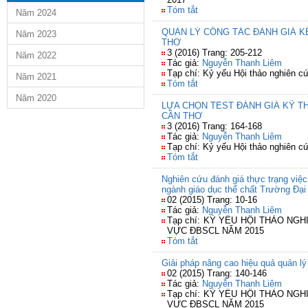
Tóm tắt
Năm 2024
QUẢN LÝ CÔNG TÁC ĐÁNH GIÁ K
Năm 2023
THƠ
3 (2016) Trang: 205-212
Năm 2022
Tác giả:
Nguyễn Thanh Liêm
Tạp chí: Kỷ yếu Hội thảo nghiên
Năm 2021
Tóm tắt
Năm 2020
LỰA CHỌN TEST ĐÁNH GIÁ KỸ T
CẦN THƠ
3 (2016) Trang: 164-168
Tác giả:
Nguyễn Thanh Liêm
Tạp chí: Kỷ yếu Hội thảo nghiên
Tóm tắt
Nghiên cứu đánh giá thực trạng việ
ngành giáo dục thể chất Trường Đại
02 (2015) Trang: 10-16
Tác giả:
Nguyễn Thanh Liêm
Tạp chí: KỶ YẾU HỘI THẢO N
VỰC ĐBSCL NĂM 2015
Tóm tắt
Giải pháp nâng cao hiệu quả quản l
02 (2015) Trang: 140-146
Tác giả:
Nguyễn Thanh Liêm
Tạp chí: KỶ YẾU HỘI THẢO N
VỰC ĐBSCL NĂM 2015