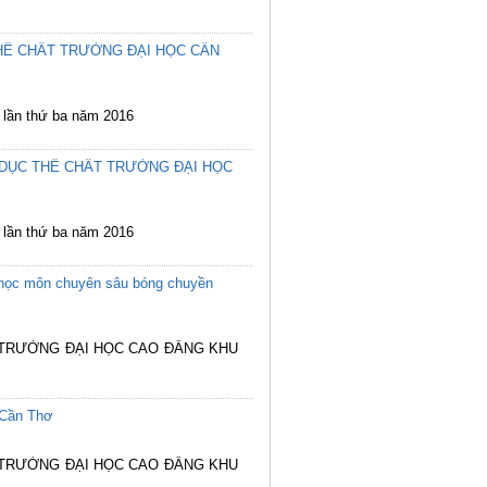
HỂ CHẤT TRƯỜNG ĐẠI HỌC CẦN
 lần thứ ba năm 2016
 DỤC THỂ CHẤT TRƯỜNG ĐẠI HỌC
 lần thứ ba năm 2016
hi học môn chuyên sâu bóng chuyền
C TRƯỜNG ĐẠI HỌC CAO ĐẲNG KHU
 Cần Thơ
C TRƯỜNG ĐẠI HỌC CAO ĐẲNG KHU