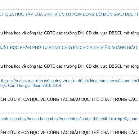
ẾT QUẢ HỌC TẬP CỦA SINH VIÊN TỔ MÔN BÓNG BỘ MÔN GIÁO DỤC T
 cứu khoa học về công tác GDTC các trường ĐH, CĐ khu vực ĐBSCL mở rộng
HUẬT HỌC PHẦN PHỔ TU BÓNG CHUYỀN CHO SINH VIÊN NGÀNH GIÁO
 cứu khoa học về công tác GDTC các trường ĐH, CĐ khu vực ĐBSCL mở rộng
c thực hiện chương trình giảng dạy và mức độ hài lòng của sinh viên sau k
 học Cần Thơ giai đoạn 2010-2014
GHIÊN CỨU KHOA HỌC VỀ CÔNG TÁC GIÁO DỤC THỂ CHẤT TRONG CÁ
ý sinh viên chuyên sâu bóng chuyền ngành giáo dục thể chất Trường Đại học
GHIÊN CỨU KHOA HỌC VỀ CÔNG TÁC GIÁO DỤC THỂ CHẤT TRONG CÁ