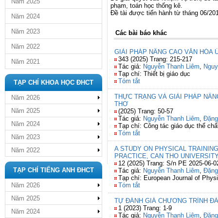
Năm 2025
phạm, toán học thống kê.
Đề tài được tiến hành từ tháng 06/20
Năm 2024
Năm 2023
Các bài báo khác
Năm 2022
GIẢI PHÁP NÂNG CAO VĂN HÓA 
343 (2025) Trang: 215-217
Năm 2021
Tác giả:
Nguyễn Thanh Liêm
,
Nguy
Tạp chí: Thiết bị giáo dục
Tóm tắt
TẠP CHÍ KHOA HỌC ĐHCT
THỰC TRẠNG VÀ GIẢI PHÁP NÂ
Năm 2026
THƠ
Năm 2025
(2025) Trang: 50-57
Tác giả:
Nguyễn Thanh Liêm
,
Đặng
Năm 2024
Tạp chí: Công tác giáo dục thể chấ
Tóm tắt
Năm 2023
A STUDY ON PHYSICAL TRAININ
Năm 2022
PRACTICE, CAN THO UNIVERSITY
12 (2025) Trang: S/n PE 2025-06-
TẠP CHÍ TIẾNG ANH ĐHCT
Tác giả:
Nguyễn Thanh Liêm
,
Đặng
Tạp chí: European Journal of Phys
Năm 2026
Tóm tắt
Năm 2025
TỰ ĐÁNH GIÁ CHƯƠNG TRÌNH Đ
1 (2023) Trang: 1-9
Năm 2024
Tác giả:
Nguyễn Thanh Liêm
,
Đặng