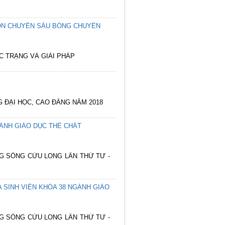
MÔN CHUYÊN SÂU BÓNG CHUYỀN
C TRẠNG VÀ GIẢI PHÁP
 ĐẠI HỌC, CAO ĐẲNG NĂM 2018
ÀNH GIÁO DỤC THỂ CHẤT
NG SÔNG CỬU LONG LẦN THỨ TƯ -
 SINH VIÊN KHÓA 38 NGÀNH GIÁO
NG SÔNG CỬU LONG LẦN THỨ TƯ -