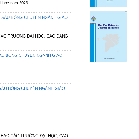
ại học năm 2023
ÊN SÂU BÓNG CHUYỀN NGÀNH GIÁO
 CÁC TRƯỜNG ĐẠI HỌC, CAO ĐẲNG
SÂU BÓNG CHUYỀN NGÀNH GIÁO
 SÂU BÓNG CHUYỀN NGÀNH GIÁO
 THAO CÁC TRƯỜNG ĐẠI HỌC, CAO