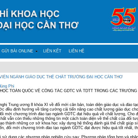
GỬI BÀI ONLINE
LIÊN KẾT
LIÊN HỆ
VIÊN NGÀNH GIÁO DỤC THỂ CHẤT TRƯỜNG ĐẠI HỌC CẦN THƠ
ùng Phi
OA HỌC TOÀN QUỐC VỀ CÔNG TÁC GDTC VÀ TDTT TRONG CÁC TRƯỜNG 
 nghị Trung ương 8 khóa XI về đổi mới căn bản, toàn diện giáo dục và đào tạ
ước đều định hướng về tăng cường cải tiến nâng cao chất lượng giáo dục cho
ổi mới chương trình đào tạo ngành GDTC đạt hiệu quả về chất lượng, Cho đ
hất vẫn còn thiếu những thông tin một cách toàn diện về thể chất của đối tư
 tạo thành những cơ sở khoa học xây dựng hệ thống đánh giá thể chất giúp 
tiến, đổi mới chương trình đào tạo ngành GDTC đạt được hiệu quả tốt nhất, th
tài sử dụng các phương pháp nghiên cứu sau: Phương pháp tổng hợp và phân t