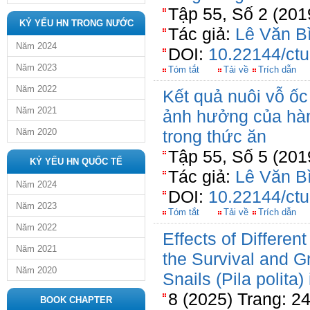
Tập 55, Số 2 (20
KỶ YẾU HN TRONG NƯỚC
Tác giả:
Lê Văn B
Năm 2024
DOI:
10.22144/ctu
Năm 2023
Tóm tắt
Tải về
Trích dẫn
Năm 2022
Kết quả nuôi vỗ ốc
Năm 2021
ảnh hưởng của hà
Năm 2020
trong thức ăn
Tập 55, Số 5 (201
KỶ YẾU HN QUỐC TẾ
Tác giả:
Lê Văn B
Năm 2024
DOI:
10.22144/ctu
Năm 2023
Tóm tắt
Tải về
Trích dẫn
Năm 2022
Effects of Differen
Năm 2021
the Survival and G
Năm 2020
Snails (Pila polita)
8 (2025) Trang: 2
BOOK CHAPTER