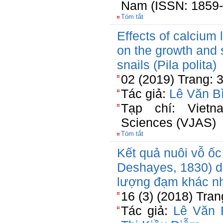
Nam (ISSN: 1859-
Tóm tắt
Effects of calcium l
on the growth and s
snails (Pila polita)
02 (2019) Trang: 
Tác giả:
Lê Văn B
Tạp chí: Vietna
Sciences (VJAS)
Tóm tắt
Kết quả nuôi vỗ ốc
Deshayes, 1830) 
lượng đạm khác nh
16 (3) (2018) Tra
Tác giả:
Lê Văn 