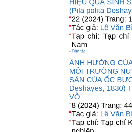
HIỆU QUẢ SINH 
(Pila polita Desha
22 (2024) Trang: 
Tác giả:
Lê Văn B
Tạp chí: Tạp chí
Nam
Tóm tắt
ẢNH HƯỞNG CỦA
MÔI TRƯỜNG NƯ
SẢN CỦA ỐC BƯƠU
Deshayes, 1830)
VỖ
8 (2024) Trang: 4
Tác giả:
Lê Văn B
Tạp chí: Tạp chí
nghiệp