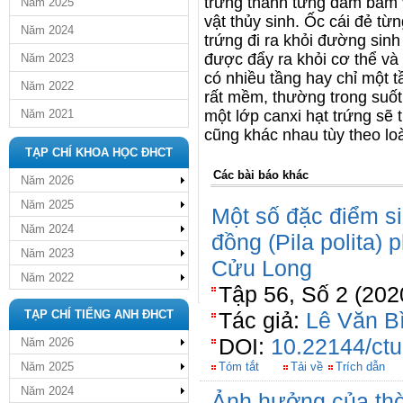
trứng thành từng đám bám v
Năm 2025
vật thủy sinh. Ốc cái đẻ từ
Năm 2024
trứng đi ra khỏi đường sinh
được đẩy ra khỏi cơ thể và 
Năm 2023
có nhiều tầng hay chỉ một t
Năm 2022
rất mềm, thường trong suốt
Năm 2021
một lớp canxi hạt trứng sẽ
cũng khác nhau tùy theo loà
TẠP CHÍ KHOA HỌC ĐHCT
Các bài báo khác
Năm 2026
Năm 2025
Một số đặc điểm s
Năm 2024
đồng (Pila polita)
Năm 2023
Cửu Long
Năm 2022
Tập 56, Số 2 (202
TẠP CHÍ TIẾNG ANH ĐHCT
Tác giả:
Lê Văn B
DOI:
10.22144/ctu
Năm 2026
Năm 2025
Tóm tắt
Tải về
Trích dẫn
Năm 2024
Ảnh hưởng của thời