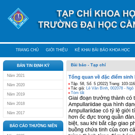
TRANG CHỦ
GIỚI THIỆU
KÊ KHAI BÀI BÁO KHOA HỌC
Bài báo - Tạp chí
BẢN TIN ĐỊNH KỲ
Năm 2021
Tổng quan về đặc điểm sinh 
Tập. 58, Số. 5 (2022) Trang: 103-116
Năm 2020
Tác giả:
Lê Văn Bình
,
002078 - Ngô
Tóm tắt
Năm 2019
Giai đoạn trưởng thành có t
Năm 2018
Ampullariidae qua hình dạn
Ampullariidae có tỷ lệ giới 
Năm 2017
hơn ốc đực trong quần đàn. 
biệt, sau khi bắt cặp giao ph
BÁO CÁO THƯỜNG NIÊN
buồng chứa tinh của con cái