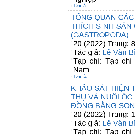
Tóm tắt
TỔNG QUAN CÁC
THÍCH SINH SẢN
(GASTROPODA)
20 (2022) Trang: 
Tác giả:
Lê Văn B
Tạp chí: Tạp chí
Nam
Tóm tắt
KHẢO SÁT HIỆN 
THỤ VÀ NUÔI ỐC B
ĐỒNG BẰNG SÔN
20 (2022) Trang: 
Tác giả:
Lê Văn B
Tạp chí: Tạp chí