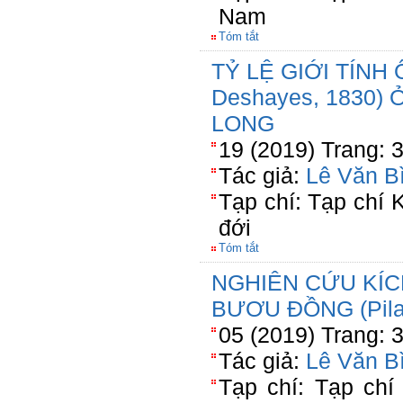
Nam
Tóm tắt
TỶ LỆ GIỚI TÍNH 
Deshayes, 1830
LONG
19 (2019) Trang: 
Tác giả:
Lê Văn B
Tạp chí: Tạp chí
đới
Tóm tắt
NGHIÊN CỨU KÍC
BƯƠU ĐỒNG (Pila 
05 (2019) Trang: 
Tác giả:
Lê Văn B
Tạp chí: Tạp chí