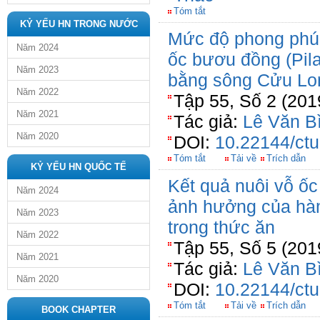
Tóm tắt
KỶ YẾU HN TRONG NƯỚC
Mức độ phong phú 
Năm 2024
ốc bươu đồng (Pila
Năm 2023
bằng sông Cửu Lo
Năm 2022
Tập 55, Số 2 (20
Năm 2021
Tác giả:
Lê Văn B
Năm 2020
DOI:
10.22144/ctu
Tóm tắt
Tải về
Trích dẫn
KỶ YẾU HN QUỐC TẾ
Kết quả nuôi vỗ ốc
Năm 2024
ảnh hưởng của hà
Năm 2023
trong thức ăn
Năm 2022
Tập 55, Số 5 (201
Năm 2021
Tác giả:
Lê Văn B
Năm 2020
DOI:
10.22144/ctu
Tóm tắt
Tải về
Trích dẫn
BOOK CHAPTER