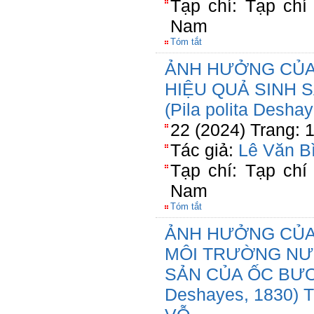
Tạp chí: Tạp chí
Nam
Tóm tắt
ẢNH HƯỞNG CỦA 
HIỆU QUẢ SINH 
(Pila polita Desha
22 (2024) Trang: 
Tác giả:
Lê Văn B
Tạp chí: Tạp chí
Nam
Tóm tắt
ẢNH HƯỞNG CỦA
MÔI TRƯỜNG NƯ
SẢN CỦA ỐC BƯƠU
Deshayes, 1830)