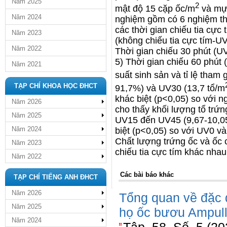
Năm 2025
2
mật độ 15 cặp ốc/m
và mực
Năm 2024
nghiệm gồm có 6 nghiệm thứ
các thời gian chiếu tia cực
Năm 2023
(không chiếu tia cực tím-UV
Năm 2022
Thời gian chiếu 30 phút (U
5) Thời gian chiếu 60 phút 
Năm 2021
suất sinh sản và tỉ lệ tham 
TẠP CHÍ KHOA HỌC ĐHCT
91,7%) và UV30 (13,7 tổ/m
khác biệt (p<0,05) so với
Năm 2026
cho thấy khối lượng tổ trứn
Năm 2025
UV15 đến UV45 (9,67-10,05
Năm 2024
biệt (p<0,05) so với UV0 và
Chất lượng trứng ốc và ốc 
Năm 2023
chiếu tia cực tím khác nhau
Năm 2022
Các bài báo khác
TẠP CHÍ TIẾNG ANH ĐHCT
Năm 2026
Tổng quan về đặc 
Năm 2025
họ ốc bươu Ampull
Năm 2024