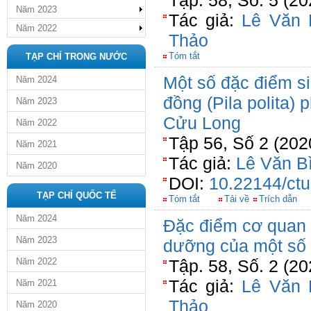
Tập. 58, Số. 5 (2
Năm 2023
Tác giả:
Lê Văn 
Năm 2022
Thảo
Tóm tắt
TẠP CHÍ TRONG NƯỚC
Một số đặc điểm s
Năm 2024
đồng (Pila polita)
Năm 2023
Cửu Long
Năm 2022
Tập 56, Số 2 (202
Năm 2021
Tác giả:
Lê Văn B
Năm 2020
DOI:
10.22144/ctu
TẠP CHÍ QUỐC TẾ
Tóm tắt
Tải về
Trích dẫn
Năm 2024
Đặc điểm cơ quan 
Năm 2023
dưỡng của một số l
Năm 2022
Tập. 58, Số. 2 (2
Tác giả:
Lê Văn 
Năm 2021
Thảo
Năm 2020