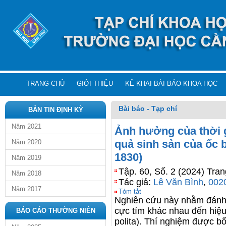
TRANG CHỦ
GIỚI THIỆU
KÊ KHAI BÀI BÁO KHOA HỌC
Bài báo - Tạp chí
BẢN TIN ĐỊNH KỲ
Năm 2021
Ảnh hưởng của thời g
quả sinh sản của ốc 
Năm 2020
1830)
Năm 2019
Tập. 60, Số. 2 (2024) Tra
Năm 2018
Tác giả:
Lê Văn Bình
,
002
Năm 2017
Tóm tắt
Nghiên cứu này nhằm đánh g
cực tím khác nhau đến hiệu
BÁO CÁO THƯỜNG NIÊN
polita). Thí nghiệm được bố 