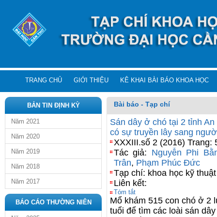
TRANG CHỦ
GIỚI THIỆU
KÊ KHAI BÀI BÁO KHOA HỌC
Bài báo - Tạp chí
BẢN TIN ĐỊNH KỲ
Sán dây ở chó tại 2 tỉnh A
Năm 2021
có sự truyền lây sang ngườ
Năm 2020
XXXIII.số 2 (2016) Trang:
Năm 2019
Tác giả:
Nguyễn Phi Bằ
Trân
,
Phạm Phúc Đức
Năm 2018
Tạp chí: khoa học kỹ thuật
Năm 2017
Liên kết:
Tóm tắt
Mổ khám 515 con chó ở 2 lứ
BÁO CÁO THƯỜNG NIÊN
tuổi để tìm các loài sán dâ