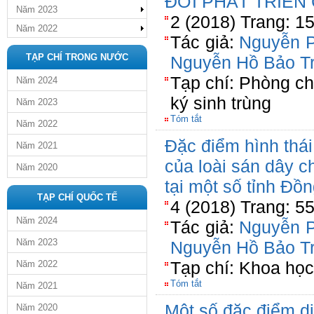
ĐỜI PHÁT TRIỂN
Năm 2023
2 (2018) Trang: 1
Năm 2022
Tác giả:
Nguyễn P
TẠP CHÍ TRONG NƯỚC
Nguyễn Hồ Bảo T
Tạp chí: Phòng ch
Năm 2024
ký sinh trùng
Năm 2023
Tóm tắt
Năm 2022
Đặc điểm hình thái
Năm 2021
của loài sán dây c
Năm 2020
tại một số tỉnh Đ
TẠP CHÍ QUỐC TẾ
4 (2018) Trang: 5
Năm 2024
Tác giả:
Nguyễn P
Năm 2023
Nguyễn Hồ Bảo T
Tạp chí: Khoa học 
Năm 2022
Tóm tắt
Năm 2021
Một số đặc điểm dị
Năm 2020