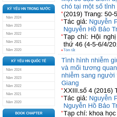
chó tại một số tỉ
KỶ YẾU HN TRONG NƯỚC
(2019) Trang: 50-
Năm 2024
Tác giả:
Nguyễn P
Năm 2023
Nguyễn Hồ Bảo T
Năm 2022
Tạp chí: Hội nghị
Năm 2021
thứ 46 (4-5-6/4/20
Năm 2020
Tóm tắt
Tình hình nhiễm g
KỶ YẾU HN QUỐC TẾ
và mối tương quan 
Năm 2024
nhiễm sang người t
Năm 2023
Giang
Năm 2022
XXIII.số 4 (2016) 
Năm 2021
Tác giả:
Nguyễn P
Năm 2020
Nguyễn Hồ Bảo T
Tạp chí: khoa học 
BOOK CHAPTER