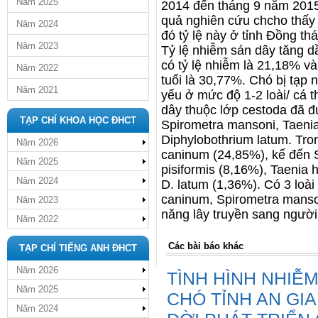
Năm 2025
2014 đến tháng 9 năm 2015 
quả nghiên cứu chcho thấy 
Năm 2024
đó tỷ lệ này ở tỉnh Đồng th
Năm 2023
Tỷ lệ nhiễm sán dây tăng dầ
có tỷ lệ nhiễm là 21,18% và
Năm 2022
tuổi là 30,77%. Chó bị tạp 
Năm 2021
yếu ở mức độ 1-2 loài/ cá t
dây thuộc lớp cestoda đã đ
TẠP CHÍ KHOA HỌC ĐHCT
Spirometra mansoni, Taenia
Diphylobothrium latum. Trong
Năm 2026
caninum (24,85%), kế đến 
Năm 2025
pisiformis (8,16%), Taenia 
Năm 2024
D. latum (1,36%). Có 3 loài
caninum, Spirometra manson
Năm 2023
năng lây truyền sang ngườ
Năm 2022
Các bài báo khác
TẠP CHÍ TIẾNG ANH ĐHCT
Năm 2026
TÌNH HÌNH NHIỄ
Năm 2025
CHÓ TỈNH AN GI
Năm 2024