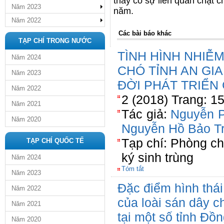
thấy có sự liên quan chặt c
Năm 2023
năm.
Năm 2022
Các bài báo khác
TẠP CHÍ TRONG NƯỚC
TÌNH HÌNH NHIỄ
Năm 2024
CHÓ TỈNH AN GI
Năm 2023
ĐỜI PHÁT TRIỂN
Năm 2022
2 (2018) Trang: 1
Năm 2021
Tác giả:
Nguyễn P
Năm 2020
Nguyễn Hồ Bảo T
Tạp chí: Phòng ch
TẠP CHÍ QUỐC TẾ
ký sinh trùng
Năm 2024
Tóm tắt
Năm 2023
Đặc điểm hình thái
Năm 2022
của loài sán dây c
Năm 2021
tại một số tỉnh Đ
Năm 2020