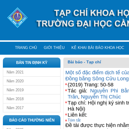
TRANG CHỦ
GIỚI THIỆU
KÊ KHAI BÀI BÁO KHOA HỌC
Bài báo - Tạp chí
BẢN TIN ĐỊNH KỲ
Một số đặc điểm dịch tể của
Năm 2021
Đồng bằng Sông Cửu Long
Năm 2020
(2019) Trang: 50-58
Năm 2019
Tác giả:
Nguyễn Phi Bằ
Trân
,
Nguyễn Thị Chúc
Năm 2018
Tạp chí: Hội nghị ký sinh t
Năm 2017
Hà Nội)
Liên kết:
BÁO CÁO THƯỜNG NIÊN
Tóm tắt
Đề tài được thực hiện nhằm