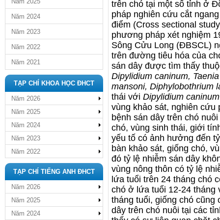
Năm 2025
trên chó tại một số tỉnh 
pháp nghiên cứu cắt ngang
Năm 2024
điểm (Cross sectional stud
Năm 2023
phương pháp xét nghiệm 19
Sông Cửu Long (ĐBSCL) ngh
Năm 2022
trên đường tiêu hóa của chó
Năm 2021
sán dây được tìm thấy thu
Dipylidium caninum, Taenia 
TẠP CHÍ KHOA HỌC ĐHCT
mansoni, Diphylobothrium 
thái với
Dipylidium caninum
Năm 2026
vùng khảo sát, nghiên cứu 
Năm 2025
bệnh sán dây trên chó nuôi 
Năm 2024
chó, vùng sinh thái, giới t
yếu tố có ảnh hưởng đến tỷ 
Năm 2023
bàn khảo sát, giống chó, vù
Năm 2022
đó tỷ lệ nhiễm sán dây khôn
vùng nông thôn có tỷ lệ nhi
TẠP CHÍ TIẾNG ANH ĐHCT
lứa tuổi trên 24 tháng chó 
Năm 2026
chó ở lứa tuổi 12-24 tháng 
tháng tuổi, giống chó cũng
Năm 2025
dây trên chó nuôi tại các t
Năm 2024