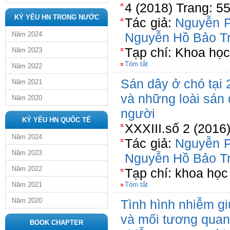
4 (2018) Trang: 5
KỶ YẾU HN TRONG NƯỚC
Tác giả:
Nguyễn P
Năm 2024
Nguyễn Hồ Bảo T
Tạp chí: Khoa học 
Năm 2023
Tóm tắt
Năm 2022
Sán dây ở chó tại 
Năm 2021
và những loài sán 
Năm 2020
người
KỶ YẾU HN QUỐC TẾ
XXXIII.số 2 (2016
Năm 2024
Tác giả:
Nguyễn P
Năm 2023
Nguyễn Hồ Bảo T
Năm 2022
Tạp chí: khoa học 
Năm 2021
Tóm tắt
Năm 2020
Tình hình nhiễm g
và mối tương quan 
BOOK CHAPTER