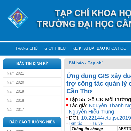
TRANG CHỦ
GIỚI THIỆU
KÊ KHAI BÀI BÁO KHOA HỌC
Bài báo - Tạp chí
BẢN TIN ĐỊNH KỲ
Năm 2021
Ứng dụng GIS xây dự
trợ công tác quản lý 
Năm 2020
Cần Thơ
Năm 2019
Tập 55, Số CĐ Môi trường
Năm 2018
Tác giả:
Nguyễn Thanh N
Năm 2017
Nguyễn Hiếu Trung
DOI:
10.22144/ctu.jsi.201
BÁO CÁO THƯỜNG NIÊN
Tóm tắt
Tải về
Thông tin chung:
ABST