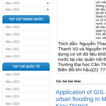
với vi
Năm 2023
không 
dữ liệu
Năm 2022
bộ dữ l
thành t
TẠP CHÍ TRONG NƯỚC
và 15 l
nước t
Năm 2024
dữ liệu
quản lý
GIS để 
Năm 2023
vực nà
Năm 2022
Trích dẫn: Nguyễn Tha
Thanh Vũ và Nguyễn Hi
Năm 2021
dựng cơ sở dữ liệu khô
Năm 2020
nước tại các quận nội 
Trường Đại học Cần Th
TẠP CHÍ QUỐC TẾ
Biến đổi khí hậu)(2): 77
Năm 2024
Các bài báo khác
Năm 2023
Năm 2022
Application of GI
Năm 2021
urban flooding in M
Năm 2020
Kieu District