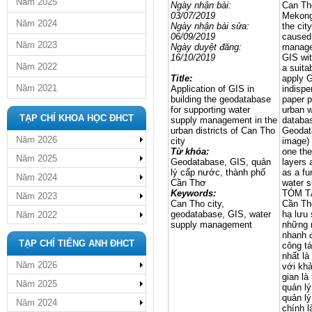
Năm 2025
Ngày nhận bài:
Can Tho
03/07/2019
Mekong 
Năm 2024
Ngày nhận bài sửa:
the cit
06/09/2019
caused 
Năm 2023
Ngày
duyệt đăng
:
managem
16/10/2019
GIS wit
Năm 2022
a suita
Title:
apply 
Năm 2021
Application of GIS in
indispe
building the geodatabase
paper p
for supporting water
urban w
TẠP CHÍ KHOA HỌC ĐHCT
supply management in the
databas
urban districts of Can Tho
Geodata
Năm 2026
city
image) 
Từ khóa:
one the
Năm 2025
Geodatabase, GIS, quản
layers 
lý cấp nước, thành phố
as a fu
Năm 2024
Cần Thơ
water 
Keywords:
TÓM T
Năm 2023
Can Tho city,
Cần Th
geodatabase, GIS, water
hạ lưu
Năm 2022
supply management
những n
nhanh đ
TẠP CHÍ TIẾNG ANH ĐHCT
công tá
nhất là
Năm 2026
với khả
gian là
Năm 2025
quản l
quản lý
Năm 2024
chính l