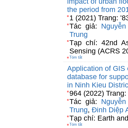
impact of urban flo
the period from 20
1 (2021) Trang: '
Tác giả:
Nguyễn
Trung
Tạp chí: 42nd A
Sensing (ACRS 2
Tóm tắt
Application of GIS 
database for supp
in Ninh Kieu Distric
964 (2022) Trang
Tác giả:
Nguyễn
Trung
,
Đinh Diệp 
Tạp chí: Earth an
Tóm tắt