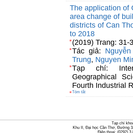
The application of
area change of buil
districts of Can Th
to 2018
(2019) Trang: 31-
Tác giả:
Nguyễn
Trung
,
Nguyen Mi
Tạp chí: Inte
Geographical Sc
Fourth Industrial 
Tóm tắt
Tạp chí kho
Khu II, Đại học Cần Thơ, Đường 3
Điện thoại: (0292) 3