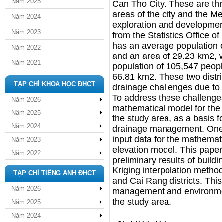
Năm 2025
Can Tho City. These are thr
areas of the city and the Me
Năm 2024
exploration and developmen
Năm 2023
from the Statistics Office o
has an average population 
Năm 2022
and an area of 29.23 km2, 
Năm 2021
population of 105,547 peop
66.81 km2. These two distri
TẠP CHÍ KHOA HỌC ĐHCT
drainage challenges due to 
To address these challenges
Năm 2026
mathematical model for the
Năm 2025
the study area, as a basis f
Năm 2024
drainage management. One 
input data for the mathemati
Năm 2023
elevation model. This paper 
Năm 2022
preliminary results of build
Kriging interpolation metho
TẠP CHÍ TIẾNG ANH ĐHCT
and Cai Rang districts. This
Năm 2026
management and environm
the study area.
Năm 2025
Năm 2024