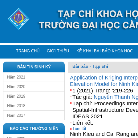
TRANG CHỦ
GIỚI THIỆU
KÊ KHAI BÀI BÁO KHOA HỌC
Bài báo - Tạp chí
BẢN TIN ĐỊNH KỲ
Application of Kriging Inter
Năm 2021
Elevation Model for Ninh Ki
Năm 2020
1 (2021) Trang: '219-226
Năm 2019
Tác giả:
Nguyễn Thanh N
Tạp chí: Proceedings Inte
Năm 2018
Spatial-Infrastructure Dev
Năm 2017
IDEAS 2021
Liên kết:
BÁO CÁO THƯỜNG NIÊN
Tóm tắt
Ninh Kieu and Cai Rang are 