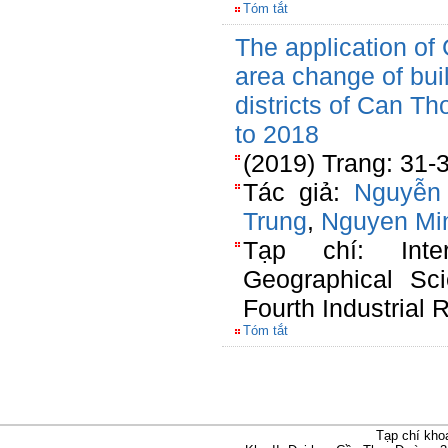
Tóm tắt
The application of
area change of buil
districts of Can Th
to 2018
(2019) Trang: 31-
Tác giả:
Nguyễn
Trung
,
Nguyen Mi
Tạp chí: Inte
Geographical Sc
Fourth Industrial 
Tóm tắt
Tạp chí kho