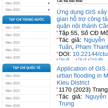
Các bài báo khác
Năm 2023
Năm 2022
Ứng dụng GIS xây 
gian hỗ trợ công t
TẠP CHÍ TRONG NƯỚC
quận nội thành Cầ
Năm 2024
Tập 55, Số CĐ Môi
Năm 2023
Tác giả:
Nguyễn 
Năm 2022
Tuấn
,
Phạm Than
Năm 2021
DOI:
10.22144/ctu
Năm 2020
Tóm tắt
Tải về
Trích dẫn
Application of GI
TẠP CHÍ QUỐC TẾ
urban flooding in M
Năm 2024
Kieu District
Năm 2023
1170 (2023) Trang
Năm 2022
Tác giả:
Nguyễn
Năm 2021
Trung
Năm 2020