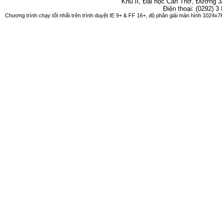
Khu II, Đại học Cần Thơ, Đường 3
Điện thoại: (0292) 3
Chương trình chạy tốt nhất trên trình duyệt IE 9+ & FF 16+, độ phân giải màn hình 1024x76