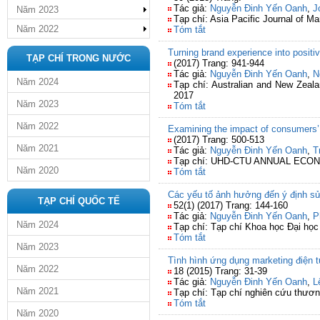
Tác giả:
Nguyễn Đinh Yến Oanh
,
J
Năm 2023
Tạp chí: Asia Pacific Journal of Ma
Năm 2022
Tóm tắt
Turning brand experience into positi
TẠP CHÍ TRONG NƯỚC
(2017) Trang: 941-944
Tác giả:
Nguyễn Đinh Yến Oanh
,
N
Năm 2024
Tạp chí: Australian and New Zeal
2017
Năm 2023
Tóm tắt
Năm 2022
Examining the impact of consumers’ t
(2017) Trang: 500-513
Năm 2021
Tác giả:
Nguyễn Đinh Yến Oanh
,
T
Tạp chí: UHD-CTU ANNUAL ECON
Năm 2020
Tóm tắt
Các yếu tố ảnh hưởng đến ý định sử
TẠP CHÍ QUỐC TẾ
52(1) (2017) Trang: 144-160
Tác giả:
Nguyễn Đinh Yến Oanh
,
P
Năm 2024
Tạp chí: Tạp chí Khoa học Đại h
Tóm tắt
Năm 2023
Tình hình ứng dụng marketing điện t
Năm 2022
18 (2015) Trang: 31-39
Tác giả:
Nguyễn Đinh Yến Oanh
,
L
Năm 2021
Tạp chí: Tạp chí nghiên cứu thươ
Tóm tắt
Năm 2020