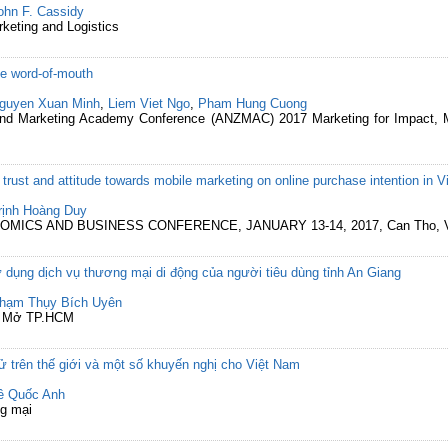
ohn F. Cassidy
rketing and Logistics
ve word-of-mouth
guyen Xuan Minh
,
Liem Viet Ngo
,
Pham Hung Cuong
and Marketing Academy Conference (ANZMAC) 2017 Marketing for Impact, M
rust and attitude towards mobile marketing on online purchase intention in 
rịnh Hoàng Duy
OMICS AND BUSINESS CONFERENCE, JANUARY 13-14, 2017, Can Tho, 
 dụng dịch vụ thương mại di động của người tiêu dùng tỉnh An Giang
hạm Thụy Bích Uyên
ọc Mở TP.HCM
ử trên thế giới và một số khuyến nghị cho Việt Nam
ê Quốc Anh
ng mại