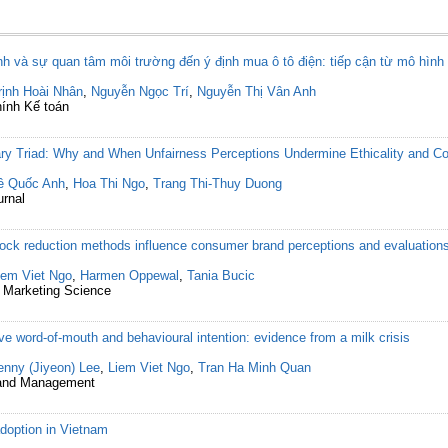
hính và sự quan tâm môi trường đến ý định mua ô tô điện: tiếp cận từ mô hìn
rịnh Hoài Nhân
,
Nguyễn Ngọc Trí
,
Nguyễn Thị Vân Anh
hính Kế toán
ry Triad: Why and When Unfairness Perceptions Undermine Ethicality and C
ê Quốc Anh
,
Hoa Thi Ngo
,
Trang Thi-Thuy Duong
urnal
ock reduction methods influence consumer brand perceptions and evaluation
iem Viet Ngo
,
Harmen Oppewal
,
Tania Bucic
f Marketing Science
ve word-of-mouth and behavioural intention: evidence from a milk crisis
enny (Jiyeon) Lee
,
Liem Viet Ngo
,
Tran Ha Minh Quan
Brand Management
adoption in Vietnam