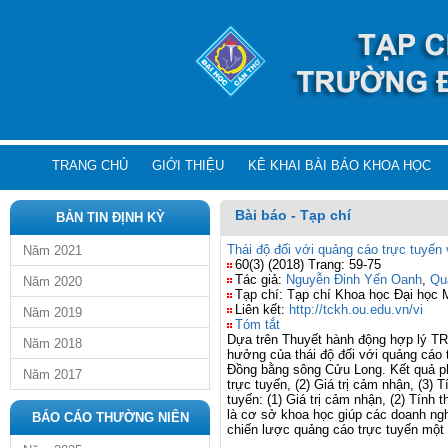
TRANG CHỦ
GIỚI THIỆU
KÊ KHAI BÀI BÁO KHOA HỌC
Bài báo - Tạp chí
BẢN TIN ĐỊNH KỲ
Thái độ đối với quảng cáo trực tuyến
Năm 2021
60(3) (2018) Trang: 59-75
Tác giả:
Nguyễn Đinh Yến Oanh
,
Qu
Năm 2020
Tạp chí: Tạp chí Khoa học Đại học
Liên kết:
http://tckh.ou.edu.vn/vi
Năm 2019
Tóm tắt
Dựa trên Thuyết hành động hợp lý TRA
Năm 2018
hưởng của thái độ đối với quảng cáo 
Đồng bằng sông Cửu Long. Kết quả ph
Năm 2017
trực tuyến, (2) Giá trị cảm nhận, (3) T
tuyến:
(1) Giá trị cảm nhận, (2) Tính th
là cơ sở khoa học giúp các doanh ngh
BÁO CÁO THƯỜNG NIÊN
chiến lược quảng cáo trực tuyến một 