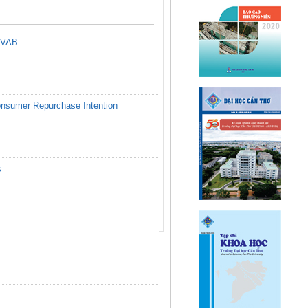
h VAB
onsumer Repurchase Intention
s