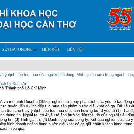
GỬI BÀI ONLINE
LIÊN KẾT
LIÊN HỆ
 và ý định tiếp tục mua của người tiêu dùng: Một nghiên cứu trong ngành hàn
ách Lý Xuân An
 Mở Thành phố Hồ Chí Minh
 và mô hình Ducoffe (1996), nghiên cứu này phân tích các yếu tố tác động đ
trực tuyến đến ý định tiếp tục mua sản phẩm nước giải khát có ga. Dữ liệu đ
ân tích cho thấy ý định tiếp tục mua chịu ảnh hưởng bởi 3 yếu tố
(1) Thái đ
ính thông tin
. Ngoài ra, có 4 yếu tố ảnh hưởng đến thái độ của người tiêu dù
ông tin, (3) Tính giải trí, (4) Danh tiếng của công ty
. Kết quả nghiên cứu có ý
iệp kinh doanh ngành hàng nước giải khát có ga giữ chân khách hàng trong th
cách hiệu quả.