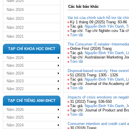
Năm 2025
Các bài báo khác
Năm 2024
Vai trò của chính sách hỗ trợ tài c
Năm 2023
Kỳ 1 tháng 09 (2025) Trang: 83-86
Tác giả:
Nguyễn Đinh Yến Oanh
,
T
Năm 2022
Tạp chí: Tạp chí Nghiên cứu Tài c
Tóm tắt
Năm 2021
The Consumer−E-retailer−Intermedia
Online First (2024) Trang:
TẠP CHÍ KHOA HỌC ĐHCT
Tác giả:
Nguyễn Đinh Yến Oanh
,
L
Tạp chí: Australasian Marketing Jo
Năm 2026
Tóm tắt
Năm 2025
Disposal-based scarcity: How overst
Năm 2024
51 (2023) Trang: 1305 - 1326
Tác giả:
Nguyễn Đinh Yến Oanh
,
L
Năm 2023
Tạp chí: Journal of the Academy o
Tóm tắt
Năm 2022
Impacts of crisis emotions on negati
TẠP CHÍ TIẾNG ANH ĐHCT
31 (2022) Trang: 536-550
Tác giả:
Nguyễn Đinh Yến Oanh
,
J
Năm 2026
Tạp chí: Journal of Product and 
Tóm tắt
Năm 2025
Consumer intention and credit card 
Năm 2024
30 (2018) Trang: