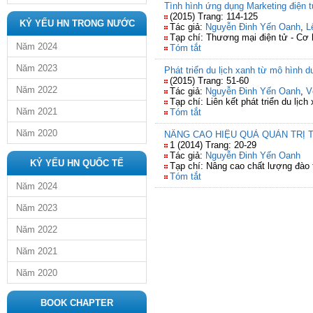
Tình hình ứng dụng Marketing điện t
(2015) Trang: 114-125
KỶ YẾU HN TRONG NƯỚC
Tác giả:
Nguyễn Đinh Yến Oanh
,
L
Tạp chí: Thương mại điện tử - Cơ h
Năm 2024
Tóm tắt
Năm 2023
Phát triển du lịch xanh từ mô hình d
(2015) Trang: 51-60
Năm 2022
Tác giả:
Nguyễn Đinh Yến Oanh
,
V
Tạp chí: Liên kết phát triển du lị
Năm 2021
Tóm tắt
Năm 2020
NÂNG CAO HIỆU QUẢ QUẢN TRỊ T
1 (2014) Trang: 20-29
Tác giả:
Nguyễn Đinh Yến Oanh
KỶ YẾU HN QUỐC TẾ
Tạp chí: Nâng cao chất lượng đào 
Tóm tắt
Năm 2024
Năm 2023
Năm 2022
Năm 2021
Năm 2020
BOOK CHAPTER