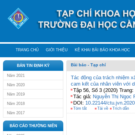
TRANG CHỦ
GIỚI THIỆU
KÊ KHAI BÀI BÁO KHOA HỌC
Bài báo - Tạp chí
BẢN TIN ĐỊNH KỲ
Năm 2021
Tác động của trách nhiệm xã 
cam kết của nhân viên với d
Năm 2020
Tập 56, Số 3 (2020) Trang:
Năm 2019
Tác giả:
Nguyễn Thị Ngọc
DOI:
10.22144/ctu.jvn.2020
Năm 2018
Tóm tắt
Tải về
Trích dẫn
Năm 2017
BÁO CÁO THƯỜNG NIÊN