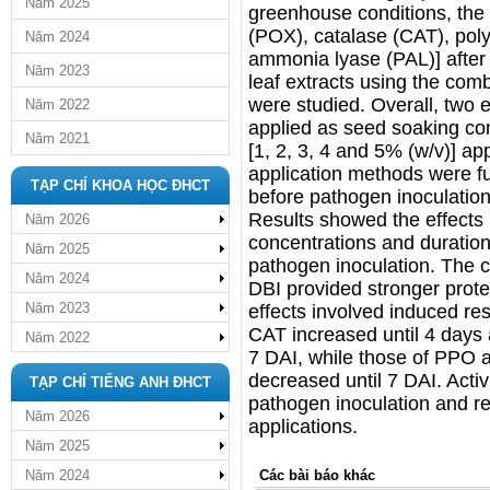
Năm 2025
greenhouse conditions, the 
(POX), catalase (CAT), pol
Năm 2024
ammonia lyase (PAL)] after
Năm 2023
leaf extracts using the comb
were studied. Overall, two 
Năm 2022
applied as seed soaking com
Năm 2021
[1, 2, 3, 4 and 5% (w/v)] ap
application methods were fu
TẠP CHÍ KHOA HỌC ĐHCT
before pathogen inoculation
Results showed the effects 
Năm 2026
concentrations and durations
Năm 2025
pathogen inoculation. The c
Năm 2024
DBI provided stronger prote
Năm 2023
effects involved induced res
CAT increased until 4 days 
Năm 2022
7 DAI, while those of PPO a
decreased until 7 DAI. Acti
TẠP CHÍ TIẾNG ANH ĐHCT
pathogen inoculation and re
Năm 2026
applications.
Năm 2025
Năm 2024
Các bài báo khác