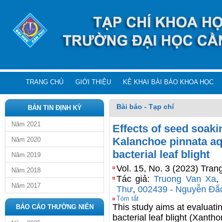
TRANG CHỦ
GIỚI THIỆU
KÊ KHAI BÀI BÁO KHOA HỌC
Bài báo - Tạp chí
BẢN TIN ĐỊNH KỲ
Năm 2021
Effects of seed soaki
Kalanchoe pinnata aqu
Năm 2020
bacterial leaf blight
Năm 2019
Vol. 15, No. 3 (2023) Tran
Năm 2018
Tác giả:
Truong Van Xa
Năm 2017
Thư
,
002439 - Nguyễn Đắ
Tóm tắt
This study aims at evaluatin
BÁO CÁO THƯỜNG NIÊN
bacterial leaf blight (Xant