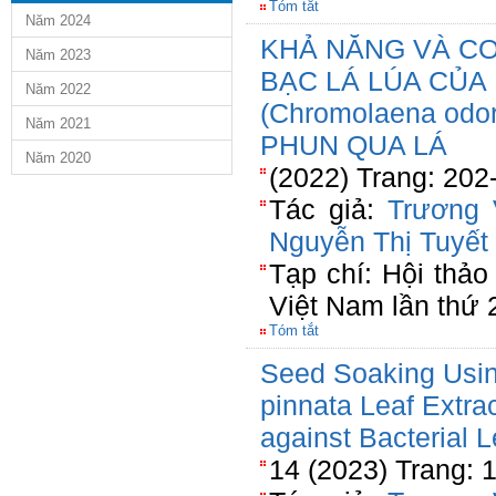
Tóm tắt
Năm 2024
KHẢ NĂNG VÀ CƠ 
Năm 2023
BẠC LÁ LÚA CỦA 
Năm 2022
(Chromolaena odo
Năm 2021
PHUN QUA LÁ
Năm 2020
(2022) Trang: 202
Tác giả:
Trương 
Nguyễn Thị Tuyết
Tạp chí: Hội thả
Việt Nam lần thứ 
Tóm tắt
Seed Soaking Usi
pinnata Leaf Extra
against Bacterial L
14 (2023) Trang: 