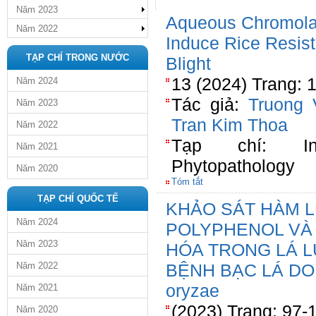
Năm 2023
Aqueous Chromolae
Năm 2022
Induce Rice Resist
TẠP CHÍ TRONG NƯỚC
Blight
13 (2024) Trang: 
Năm 2024
Tác giả:
Truong
Năm 2023
Tran Kim Thoa
Năm 2022
Tạp chí: Int
Năm 2021
Phytopathology
Năm 2020
Tóm tắt
TẠP CHÍ QUỐC TẾ
KHẢO SÁT HÀM 
Năm 2024
POLYPHENOL VÀ
Năm 2023
HÓA TRONG LÁ L
Năm 2022
BỆNH BẠC LÁ DO 
oryzae
Năm 2021
(2023) Trang: 97-
Năm 2020