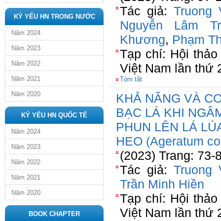
Tác giả:
Truong
KỶ YẾU HN TRONG NƯỚC
Nguyễn Lâm T
Năm 2024
Khương
,
Phạm Th
Năm 2023
Tạp chí: Hội thả
Năm 2022
Việt Nam lần thứ 
Năm 2021
Tóm tắt
Năm 2020
KHẢ NĂNG VÀ CƠ 
BẠC LÁ KHI NGÂ
KỶ YẾU HN QUỐC TẾ
PHUN LÊN LÁ LÚA
Năm 2024
HEO (Ageratum co
Năm 2023
(2023) Trang: 73-
Năm 2022
Tác giả:
Truong
Năm 2021
Trần Minh Hiền
Năm 2020
Tạp chí: Hội thả
Việt Nam lần thứ 
BOOK CHAPTER